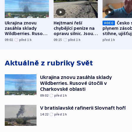
Ukrajina znovu
Hejtmani řeší
Česko 
VIDEO
zasáhla sklady
chybějící peníze na
plynem zásob
Wildberries. Rusové
opravu silnic. Jsou
stihne, ujišťu
útočili v Charkovské
nenárokové, namítá
expert. Sníže
09:02
před 1
h
09:15
před 1
h
před 1
h
oblasti
ministerstvo
však slíbit ne
Aktuálně z rubriky
Svět
Ukrajina znovu zasáhla sklady
Wildberries. Rusové útočili v
Charkovské oblasti
09:02
před 1
h
V bratislavské rafinerii Slovnaft hoří
14:22
před 1
h