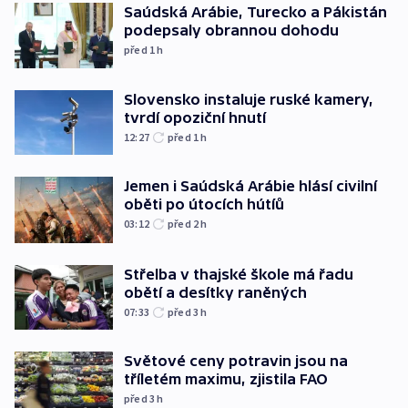
Saúdská Arábie, Turecko a Pákistán
podepsaly obrannou dohodu
před 1
h
Slovensko instaluje ruské kamery,
tvrdí opoziční hnutí
12:27
před 1
h
Jemen i Saúdská Arábie hlásí civilní
oběti po útocích hútíů
03:12
před 2
h
Střelba v thajské škole má řadu
obětí a desítky raněných
07:33
před 3
h
Světové ceny potravin jsou na
tříletém maximu, zjistila FAO
před 3
h