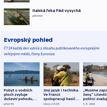
Italská řeka Pád vysychá
před 6
h
Evropský pohled
ČT24 každý den vybírá z obsahu publikovaného evropskými
veřejnými médii, členy Eurovize.
Pobyt u vodních
Jiný jazyk i technika.
„Musíme zapo
ploch zvyšuje
Ve Francii
ženy.“ Litevšt
duševní pohodu,
spolupracují hasiči z
politici zvažuj
ukázala
různých zemí
dohodu o
před 9
h
včera v 15:30
5. 8. 2026