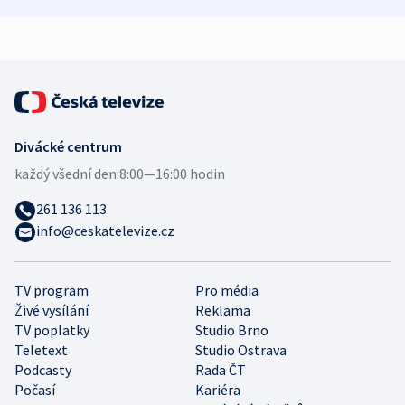
mezinárodní studie
demografii
Divácké centrum
každý všední den:
8:00—16:00 hodin
261 136 113
info@ceskatelevize.cz
TV program
Pro média
Živé vysílání
Reklama
TV poplatky
Studio Brno
Teletext
Studio Ostrava
Podcasty
Rada ČT
Počasí
Kariéra