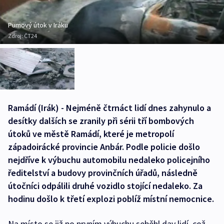
Pumový útok v Iráku
Zdroj:
ČT24
Ramádí (Irák) - Nejméně čtrnáct lidí dnes zahynulo a
desítky dalších se zranily při sérii tří bombových
útoků ve městě Ramádí, které je metropolí
západoirácké provincie Anbár. Podle policie došlo
nejdříve k výbuchu automobilu nedaleko policejního
ředitelství a budovy provinčních úřadů, následně
útočníci odpálili druhé vozidlo stojící nedaleko. Za
hodinu došlo k třetí explozi poblíž místní nemocnice.
Na místo se již po prvním výbuchu seběhl dav lidí, což