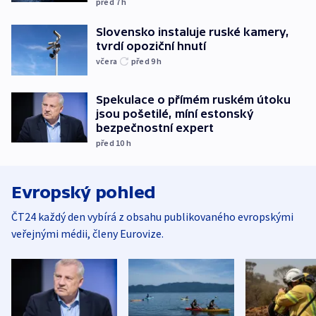
před 7
h
Slovensko instaluje ruské kamery,
tvrdí opoziční hnutí
včera
před 9
h
Spekulace o přímém ruském útoku
jsou pošetilé, míní estonský
bezpečnostní expert
před 10
h
Evropský pohled
ČT24 každý den vybírá z obsahu publikovaného evropskými
veřejnými médii, členy Eurovize.