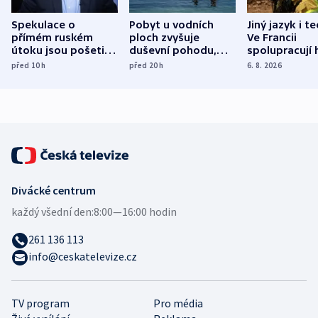
Spekulace o
Pobyt u vodních
Jiný jazyk i t
přímém ruském
ploch zvyšuje
Ve Francii
útoku jsou pošetilé,
duševní pohodu,
spolupracují h
míní estonský
ukázala
různých zemí
před 10
h
před 20
h
6. 8. 2026
bezpečnostní
mezinárodní studie
expert
Divácké centrum
každý všední den:
8:00—16:00 hodin
261 136 113
info@ceskatelevize.cz
TV program
Pro média