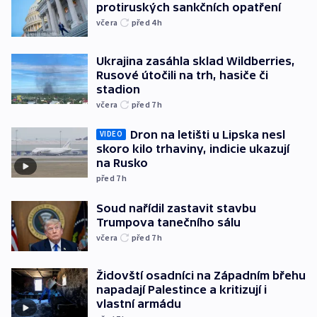
protiruských sankčních opatření
včera
před 4
h
Ukrajina zasáhla sklad Wildberries,
Rusové útočili na trh, hasiče či
stadion
včera
před 7
h
Dron na letišti u Lipska nesl
VIDEO
skoro kilo trhaviny, indicie ukazují
na Rusko
před 7
h
Soud nařídil zastavit stavbu
Trumpova tanečního sálu
včera
před 7
h
Židovští osadníci na Západním břehu
napadají Palestince a kritizují i
vlastní armádu