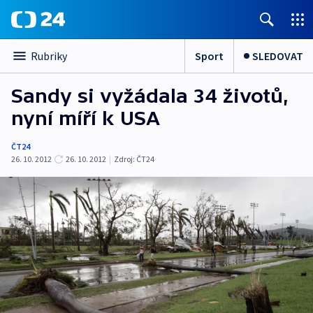
Sport
SLEDOVAT
Rubriky
Sandy si vyžádala 34 životů,
nyní míří k USA
ČT24
26. 10. 2012
26. 10. 2012
|
Zdroj:
ČT24