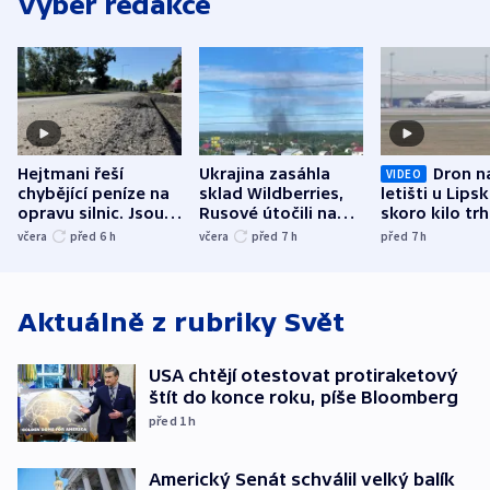
Výběr redakce
Hejtmani řeší
Ukrajina zasáhla
Dron n
VIDEO
chybějící peníze na
sklad Wildberries,
letišti u Lips
opravu silnic. Jsou
Rusové útočili na
skoro kilo trh
nenárokové, namítá
trh, hasiče či
indicie ukazuj
včera
před 6
h
včera
před 7
h
před 7
h
ministerstvo
stadion
Rusko
Aktuálně z rubriky
Svět
USA chtějí otestovat protiraketový
štít do konce roku, píše Bloomberg
před 1
h
Americký Senát schválil velký balík