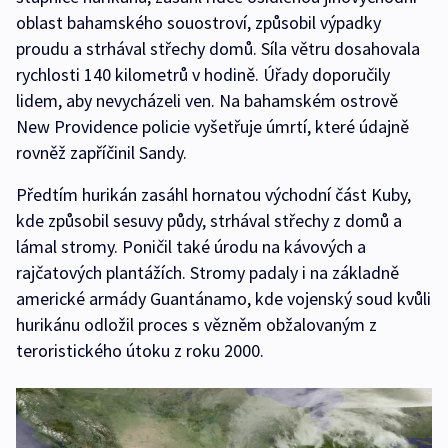
oblast bahamského souostroví, způsobil výpadky
proudu a strhával střechy domů. Síla větru dosahovala
rychlosti 140 kilometrů v hodině. Úřady doporučily
lidem, aby nevycházeli ven. Na bahamském ostrově
New Providence policie vyšetřuje úmrtí, které údajně
rovněž zapříčinil Sandy.
Předtím hurikán zasáhl hornatou východní část Kuby,
kde způsobil sesuvy půdy, strhával střechy z domů a
lámal stromy. Poničil také úrodu na kávových a
rajčatových plantážích. Stromy padaly i na základně
americké armády Guantánamo, kde vojenský soud kvůli
hurikánu odložil proces s vězněm obžalovaným z
teroristického útoku z roku 2000.