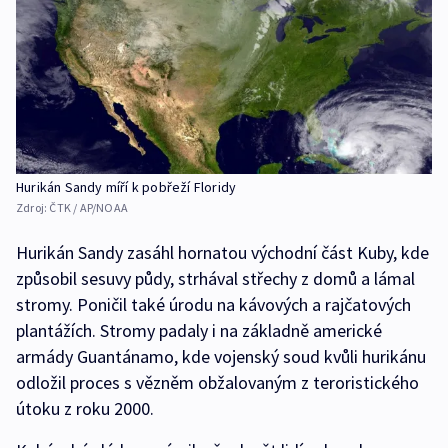
Hurikán Sandy míří k pobřeží Floridy
Zdroj:
ČTK / AP/NOAA
Hurikán Sandy zasáhl hornatou východní část Kuby, kde
způsobil sesuvy půdy, strhával střechy z domů a lámal
stromy. Poničil také úrodu na kávových a rajčatových
plantážích. Stromy padaly i na základně americké
armády Guantánamo, kde vojenský soud kvůli hurikánu
odložil proces s vězněm obžalovaným z teroristického
útoku z roku 2000.