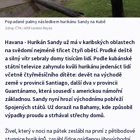
Popadané palmy následkem hurikánu Sandy na Kubě
Zdroj:
ČTK / AP/Franklin Reyes
Havana - Hurikán Sandy už má v karibských oblastech
na svědomí nejméně třicet čtyři obětí. Prudké deště
a silný vítr sebraly domy tisícům lidí. Podle kubánské
státní televize zahynulo kvůli hurikánu jedenáct lidí
včetně čtyřměsíčního dítěte: devět na východě
země v provincii Santiago, další dva v provincii
Guantánamo, která sousedí s americkou námořní
základnou. Sandy nyní hrozí východnímu pobřeží
Spojených států. Už dorazil na Bahamy, kde způsobil
výpadky proudu a strhával střechy domů.
Živel, který v noci na pátek zeslábl na první z pětibodové
stupnice hurikánů, zasáhl řídce osídlenou jihovýchodní