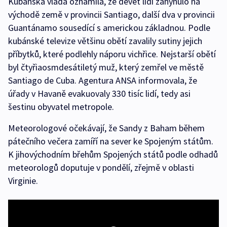
Kubánská vláda oznámila, že devět lidí zahynulo na
východě země v provincii Santiago, další dva v provincii
Guantánamo sousedící s americkou základnou. Podle
kubánské televize většinu obětí zavalily sutiny jejich
příbytků, které podlehly náporu vichřice. Nejstarší obětí
byl čtyřiaosmdesátiletý muž, který zemřel ve městě
Santiago de Cuba. Agentura ANSA informovala, že
úřady v Havaně evakuovaly 330 tisíc lidí, tedy asi
šestinu obyvatel metropole.
Meteorologové očekávají, že Sandy z Baham během
pátečního večera zamíří na sever ke Spojeným státům.
K jihovýchodním břehům Spojených států podle odhadů
meteorologů doputuje v pondělí, zřejmě v oblasti
Virginie.