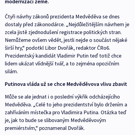
modernizaci země.
Čtyři návrhy zákonů prezidenta Medvěděva se dnes
dostaly před zákonodárce. „Nejdůležitějším návrhem je
zcela jistě zjednodušení registrace politických stran.
Nemůžeme ovšem vědět, jestli nejde o součást nějaké
širší hry,“ podotkl Libor Dvořák, redaktor ČRo6.
Prezidentský kandidát Vladimir Putin teď totiž chce
lidem ukázat vlídnější tvář, a to zejména opozičním
silám.
Putinova vláda už se chce Medvěděvova vlivu zbavit
Může se ale jednat i o poslední výkřik odcházejícího
Medvěděva. „Celé to jeho prezidentství bylo držením a
zahříváním místečka pro Vladimira Putina. Otázka teď
je, jak to bude se slibovaným Medvěděvovým
premiérstvím,“ poznamenal Dvořák.