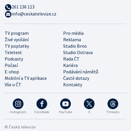
261 136 113
info@ceskatelevize.cz
TV program
Pro média
Živé vysílání
Reklama
TV poplatky
Studio Brno
Teletext
Studio Ostrava
Podcasty
Rada ČT
Počasí
Kariéra
E-shop
Podávání námětů
Mobilní a TV aplikace
Časté dotazy
Vše o ČT
Kontakty
Instagram
Facebook
YouTube
X
Threads
© Česká televize