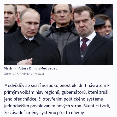
Vladimir Putin a Dmitrij Medvěděv
Zdroj:
ČTK/AP/Mikhail Metzel
Medvěděv se snaží nespokojenost uklidnit návratem k
přímým volbám hlav regionů, gubernátorů, které zrušil
jeho předchůdce, či otevřením politického systému
jednodušším povolováním nových stran. Skeptici tvrdí,
že zásadní změny systému přesto návrhy