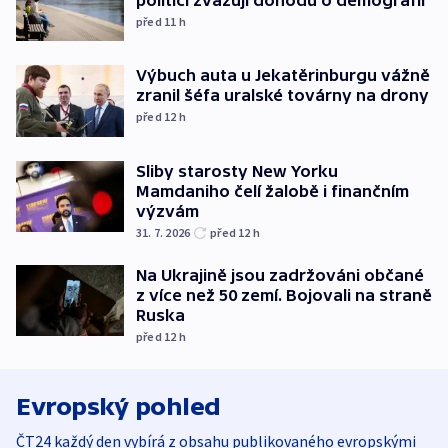
před 11
h
Výbuch auta u Jekatěrinburgu vážně
zranil šéfa uralské továrny na drony
před 12
h
Sliby starosty New Yorku
Mamdaniho čelí žalobě i finančním
výzvám
31. 7. 2026
před 12
h
Na Ukrajině jsou zadržováni občané
z více než 50 zemí. Bojovali na straně
Ruska
před 12
h
Evropský pohled
ČT24 každý den vybírá z obsahu publikovaného evropskými