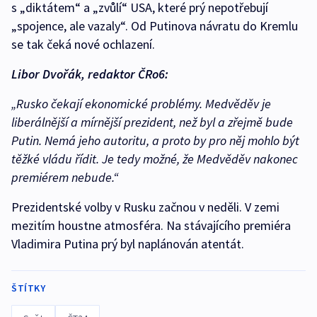
s „diktátem“ a „zvůlí“ USA, které prý nepotřebují
„spojence, ale vazaly“. Od Putinova návratu do Kremlu
se tak čeká nové ochlazení.
Libor Dvořák, redaktor ČRo6:
„Rusko čekají ekonomické problémy. Medvěděv je
liberálnější a mírnější prezident, než byl a zřejmě bude
Putin. Nemá jeho autoritu, a proto by pro něj mohlo být
těžké vládu řídit. Je tedy možné, že Medvěděv nakonec
premiérem nebude.“
Prezidentské volby v Rusku začnou v neděli. V zemi
mezitím houstne atmosféra. Na stávajícího premiéra
Vladimira Putina prý byl naplánován atentát.
ŠTÍTKY