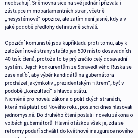
neobsahují. Sněmovna sice na své jednání přizvala i
zástupce mimoparlamentních stran, včetně
„nesystémové“ opozice, ale zatím není jasné, kdy a v
jaké podobě předlohy definitivně schválí.
Opoziční komunisté jsou kupříkladu proti tomu, aby k
založení nové strany stačilo jen 500 místo dosavadních
40 tisíc členů, protože to by prý zničilo celý dosavadní
systém. Jejich konkurentům ze Spravedlivého Ruska se
zase nelíbí, aby výběr kandidátů na gubernátora
procházel jakýmkoliv „prezidentským filtrem“, byť v
podobě „konzultací“ s hlavou státu.
Nicméně pro novelu zákona o politických stranách,
která má platit od Nového roku, poslanci dnes hlasovali
jednomyslně. Do druhého čtení poslali i novelu zákona o
volbách gubernátorů. Hlavní otázkou však je, zda se
reformy podaří schválit do květnové inaugurace nového