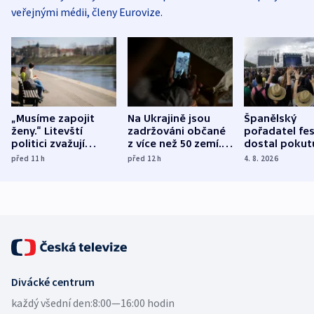
veřejnými médii, členy Eurovize.
„Musíme zapojit
Na Ukrajině jsou
Španělský
ženy.“ Litevští
zadržováni občané
pořadatel fes
politici zvažují
z více než 50 zemí.
dostal pokut
dohodu o
Bojovali na straně
nekalé prakti
před 11
h
před 12
h
4. 8. 2026
demografii
Ruska
Divácké centrum
každý všední den:
8:00—16:00 hodin