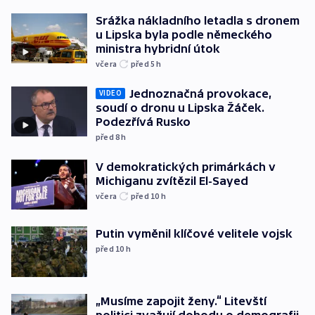
Srážka nákladního letadla s dronem
u Lipska byla podle německého
ministra hybridní útok
včera
před 5
h
Jednoznačná provokace,
VIDEO
soudí o dronu u Lipska Žáček.
Podezřívá Rusko
před 8
h
V demokratických primárkách v
Michiganu zvítězil El-Sayed
včera
před 10
h
Putin vyměnil klíčové velitele vojsk
před 10
h
„Musíme zapojit ženy.“ Litevští
politici zvažují dohodu o demografii