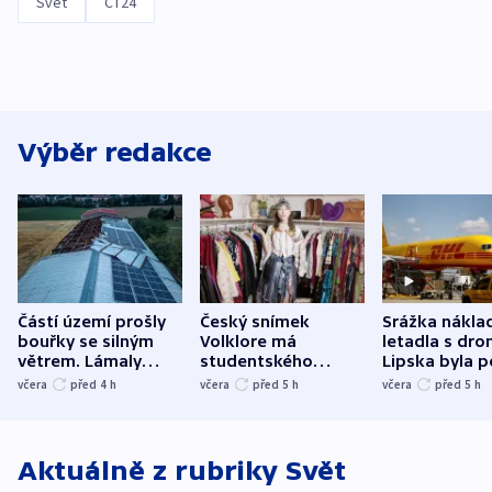
Svět
ČT24
Výběr redakce
Částí území prošly
Český snímek
Srážka nákla
bouřky se silným
Volklore má
letadla s dr
větrem. Lámaly
studentského
Lipska byla p
stromy a poničily
Oscara, zabojuje o
německého mi
včera
před 4
h
včera
před 5
h
včera
před 5
h
střechu
cenu za krátký film
hybridní útok
Aktuálně z rubriky
Svět