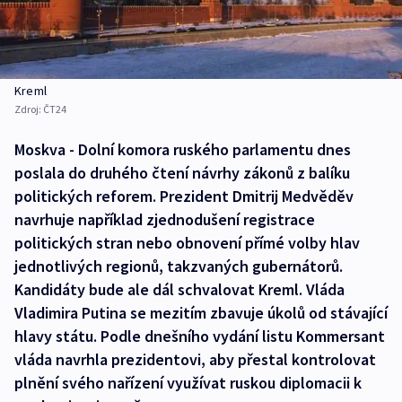
Kreml
Zdroj:
ČT24
Moskva - Dolní komora ruského parlamentu dnes
poslala do druhého čtení návrhy zákonů z balíku
politických reforem. Prezident Dmitrij Medvěděv
navrhuje například zjednodušení registrace
politických stran nebo obnovení přímé volby hlav
jednotlivých regionů, takzvaných gubernátorů.
Kandidáty bude ale dál schvalovat Kreml. Vláda
Vladimira Putina se mezitím zbavuje úkolů od stávající
hlavy státu. Podle dnešního vydání listu Kommersant
vláda navrhla prezidentovi, aby přestal kontrolovat
plnění svého nařízení využívat ruskou diplomacii k