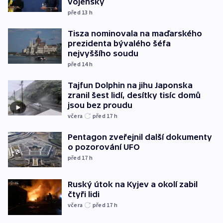
vojensky
před 13
h
Tisza nominovala na maďarského
prezidenta bývalého šéfa
nejvyššího soudu
před 14
h
Tajfun Dolphin na jihu Japonska
zranil šest lidí, desítky tisíc domů
jsou bez proudu
včera
před 17
h
Pentagon zveřejnil další dokumenty
o pozorování UFO
před 17
h
Ruský útok na Kyjev a okolí zabil
čtyři lidi
včera
před 17
h