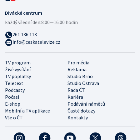
Divácké centrum
každý všední den:
8:00—16:00 hodin
261 136 113
info@ceskatelevize.cz
TV program
Pro média
Živé vysílání
Reklama
TV poplatky
Studio Brno
Teletext
Studio Ostrava
Podcasty
Rada ČT
Počasí
Kariéra
E-shop
Podávání námětů
Mobilní a TV aplikace
Časté dotazy
Vše o ČT
Kontakty