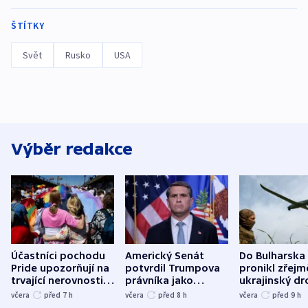
ŠTÍTKY
Svět
Rusko
USA
Výběr redakce
Účastníci pochodu
Americký Senát
Do Bulharska
Pride upozorňují na
potvrdil Trumpova
pronikl zřejm
trvající nerovnosti i
právníka jako
ukrajinský dr
společenskou
ministra
explodoval k
včera
před 7
h
včera
před 8
h
včera
před 9
h
atmosféru
spravedlnosti
od plynovod