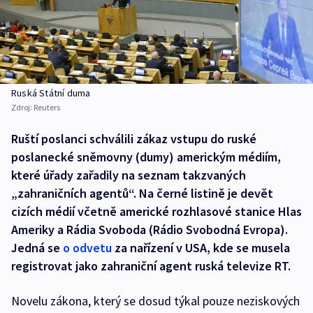
Ruská Státní duma
Zdroj:
Reuters
Ruští poslanci schválili zákaz vstupu do ruské
poslanecké sněmovny (dumy) americkým médiím,
které úřady zařadily na seznam takzvaných
„zahraničních agentů“. Na černé listině je devět
cizích médií včetně americké rozhlasové stanice Hlas
Ameriky a Rádia Svoboda (Rádio Svobodná Evropa).
Jedná se
o odvetu
za nařízení v USA, kde se musela
registrovat jako zahraniční agent ruská televize RT.
Novelu zákona, který se dosud týkal pouze neziskových