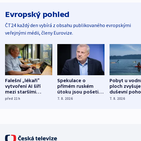
Evropský pohled
ČT24 každý den vybírá z obsahu publikovaného evropskými
veřejnými médii, členy Eurovize.
Falešní „lékaři“
Spekulace o
Pobyt u vodn
vytvoření AI šíří
přímém ruském
ploch zvyšuje
mezi staršími
útoku jsou pošetilé,
duševní poho
Poláky nebezpečné
míní estonský
ukázala
před 21
h
7. 8. 2026
7. 8. 2026
zdravotní rady
bezpečnostní
mezinárodní 
expert