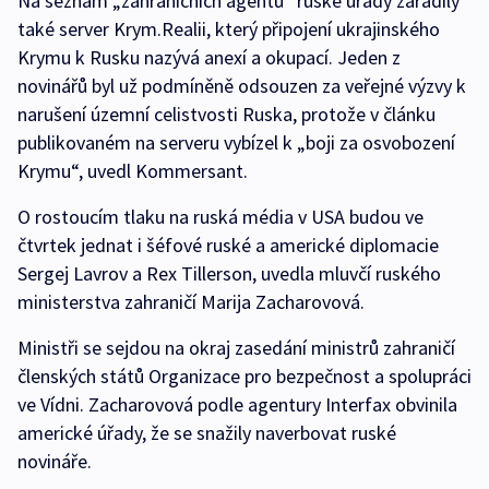
Na seznam „zahraničních agentů“ ruské úřady zařadily
také server Krym.Realii, který připojení ukrajinského
Krymu k Rusku nazývá anexí a okupací. Jeden z
novinářů byl už podmíněně odsouzen za veřejné výzvy k
narušení územní celistvosti Ruska, protože v článku
publikovaném na serveru vybízel k „boji za osvobození
Krymu“, uvedl Kommersant.
O rostoucím tlaku na ruská média v USA budou ve
čtvrtek jednat i šéfové ruské a americké diplomacie
Sergej Lavrov a Rex Tillerson, uvedla mluvčí ruského
ministerstva zahraničí Marija Zacharovová.
Ministři se sejdou na okraj zasedání ministrů zahraničí
členských států Organizace pro bezpečnost a spolupráci
ve Vídni. Zacharovová podle agentury Interfax obvinila
americké úřady, že se snažily naverbovat ruské
novináře.