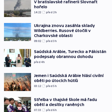
V bratislavské rafinerii Slovnaft
hořelo
14:22
před 2
h
Ukrajina znovu zasáhla sklady
Wildberries. Rusové útočili v
Charkovské oblasti
09:02
před 3
h
Saúdská Arábie, Turecko a Pákistán
podepsaly obrannou dohodu
před 4
h
Jemen i Saúdská Arábie hlásí civilní
oběti po útocích hútíů
03:12
před 5
h
Střelba v thajské škole má řadu
obětí a desítky raněných
07:33
před 6
h