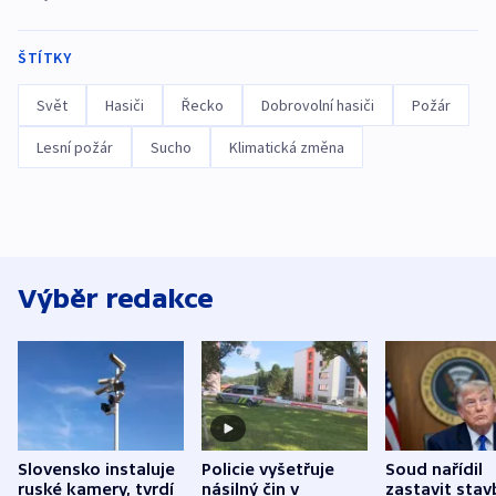
ŠTÍTKY
Svět
Hasiči
Řecko
Dobrovolní hasiči
Požár
Lesní požár
Sucho
Klimatická změna
Výběr redakce
Slovensko instaluje
Policie vyšetřuje
Soud nařídil
ruské kamery, tvrdí
násilný čin v
zastavit stav