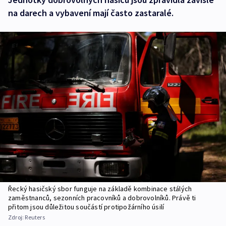
na darech a vybavení mají často zastaralé.
Řecký hasičský sbor funguje na základě kombinace stálých
zaměstnanců, sezonních pracovníků a dobrovolníků. Právě ti
přitom jsou důležitou součástí protipožárního úsilí
Zdroj:
Reuters