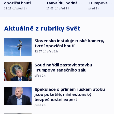
opoziční hnutí
Tanvaldu, bodná
Trumpova
zranění při něm
tanečního sá
12:27
před 1
h
17:03
před 1
h
před 2
h
utrpěli tři lidé
Aktuálně z rubriky
Svět
Slovensko instaluje ruské kamery,
tvrdí opoziční hnutí
12:27
před 1
h
Soud nařídil zastavit stavbu
Trumpova tanečního sálu
před 2
h
Spekulace o přímém ruském útoku
jsou pošetilé, míní estonský
bezpečnostní expert
před 2
h