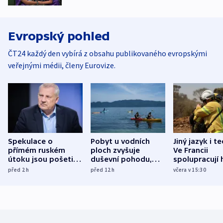
Evropský pohled
ČT24 každý den vybírá z obsahu publikovaného evropskými
veřejnými médii, členy Eurovize.
Spekulace o
Pobyt u vodních
Jiný jazyk i t
přímém ruském
ploch zvyšuje
Ve Francii
útoku jsou pošetilé,
duševní pohodu,
spolupracují h
míní estonský
ukázala
různých zemí
před 2
h
před 12
h
včera v 15:30
bezpečnostní
mezinárodní studie
expert