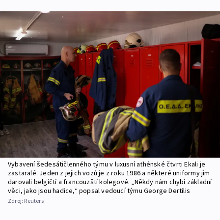
Vybavení šedesátičlenného týmu v luxusní athénské čtvrti Ekali je
zastaralé. Jeden z jejich vozů je z roku 1986 a některé uniformy jim
darovali belgičtí a francouzští kolegové. „Někdy nám chybí základní
věci, jako jsou hadice,“ popsal vedoucí týmu George Dertilis
Zdroj:
Reuters