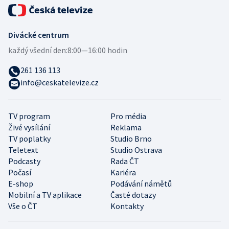
Divácké centrum
každý všední den:
8:00—16:00 hodin
261 136 113
info@ceskatelevize.cz
TV program
Pro média
Živé vysílání
Reklama
TV poplatky
Studio Brno
Teletext
Studio Ostrava
Podcasty
Rada ČT
Počasí
Kariéra
E-shop
Podávání námětů
Mobilní a TV aplikace
Časté dotazy
Vše o ČT
Kontakty