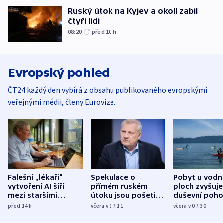
Ruský útok na Kyjev a okolí zabil
čtyři lidi
08:20
před 10
h
Evropský pohled
ČT24 každý den vybírá z obsahu publikovaného evropskými
veřejnými médii, členy Eurovize.
Falešní „lékaři“
Spekulace o
Pobyt u vodn
vytvoření AI šíří
přímém ruském
ploch zvyšuje
mezi staršími
útoku jsou pošetilé,
duševní poho
Poláky nebezpečné
míní estonský
ukázala
před 14
h
včera v 17:11
včera v 07:30
zdravotní rady
bezpečnostní
mezinárodní 
expert