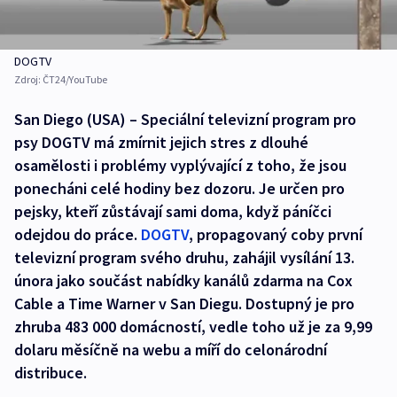
DOGTV
Zdroj:
ČT24/YouTube
San Diego (USA) – Speciální televizní program pro
psy DOGTV má zmírnit jejich stres z dlouhé
osamělosti i problémy vyplývající z toho, že jsou
ponecháni celé hodiny bez dozoru. Je určen pro
pejsky, kteří zůstávají sami doma, když páníčci
odejdou do práce.
DOGTV
, propagovaný coby první
televizní program svého druhu, zahájil vysílání 13.
února jako součást nabídky kanálů zdarma na Cox
Cable a Time Warner v San Diegu. Dostupný je pro
zhruba 483 000 domácností, vedle toho už je za 9,99
dolaru měsíčně na webu a míří do celonárodní
distribuce.