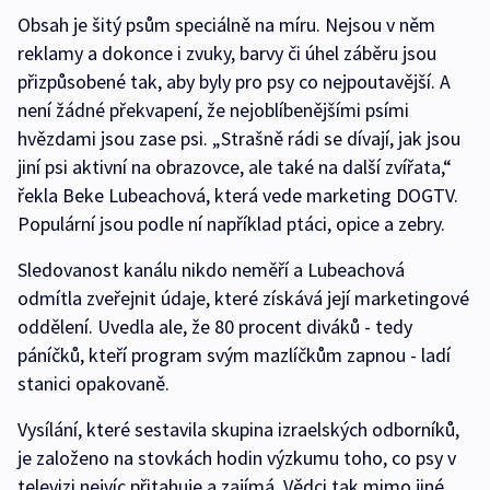
Obsah je šitý psům speciálně na míru. Nejsou v něm
reklamy a dokonce i zvuky, barvy či úhel záběru jsou
přizpůsobené tak, aby byly pro psy co nejpoutavější. A
není žádné překvapení, že nejoblíbenějšími psími
hvězdami jsou zase psi. „Strašně rádi se dívají, jak jsou
jiní psi aktivní na obrazovce, ale také na další zvířata,“
řekla Beke Lubeachová, která vede marketing DOGTV.
Populární jsou podle ní například ptáci, opice a zebry.
Sledovanost kanálu nikdo neměří a Lubeachová
odmítla zveřejnit údaje, které získává její marketingové
oddělení. Uvedla ale, že 80 procent diváků - tedy
páníčků, kteří program svým mazlíčkům zapnou - ladí
stanici opakovaně.
Vysílání, které sestavila skupina izraelských odborníků,
je založeno na stovkách hodin výzkumu toho, co psy v
televizi nejvíc přitahuje a zajímá. Vědci tak mimo jiné