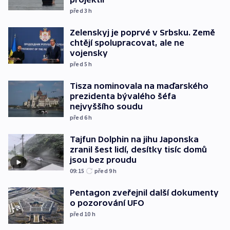
před 3
h
Zelenskyj je poprvé v Srbsku. Země
chtějí spolupracovat, ale ne
vojensky
před 5
h
Tisza nominovala na maďarského
prezidenta bývalého šéfa
nejvyššího soudu
před 6
h
Tajfun Dolphin na jihu Japonska
zranil šest lidí, desítky tisíc domů
jsou bez proudu
09:15
před 9
h
Pentagon zveřejnil další dokumenty
o pozorování UFO
před 10
h