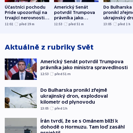
Účastníci pochodu
Americký Senát
Do Bulharska
Pride upozorňují na
potvrdil Trumpova
pronikl zřejm
trvající nerovnosti i
právníka jako
ukrajinský dr
společenskou
ministra
explodoval k
12:02
před 19
m
12:53
před 51
m
13:05
před 1
h
atmosféru
spravedlnosti
od plynovod
Aktuálně z rubriky
Svět
Americký Senát potvrdil Trumpova
právníka jako ministra spravedlnosti
12:53
před 51
m
Do Bulharska pronikl zřejmě
ukrajinský dron, explodoval
kilometr od plynovodu
13:05
před 1
h
Írán tvrdí, že se s Ománem blíží k
dohodě o Hormuzu. Tam loď zasáhl
projektil