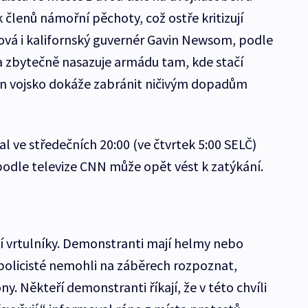
členů námořní pěchoty, což ostře kritizují
ová i kalifornský guvernér Gavin Newsom, podle
a zbytečně nasazuje armádu tam, kde stačí
 jen vojsko dokáže zabránit ničivým dopadům
al ve středečních 20:00 (ve čtvrtek 5:00 SELČ)
 podle televize CNN může opět vést k zatýkání.
í vrtulníky. Demonstranti mají helmy nebo
e policisté nemohli na záběrech rozpoznat,
ny. Někteří demonstranti říkají, že v této chvíli