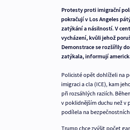
Protesty proti imigrační p
pokračují v Los Angeles pá
zatýkání a násilností. V cen
vycházení, kvůli jehož poruš
Demonstrace se rozšířily do
zatýkala, informují americk
Policisté opět dohlíželi na
imigraci a cla (ICE), kam jeh
při rozsáhlých raziích. Běh
v poklidnějším duchu než v 
podílela na bezpečnostních 
Trump chce zvýšit počet gar