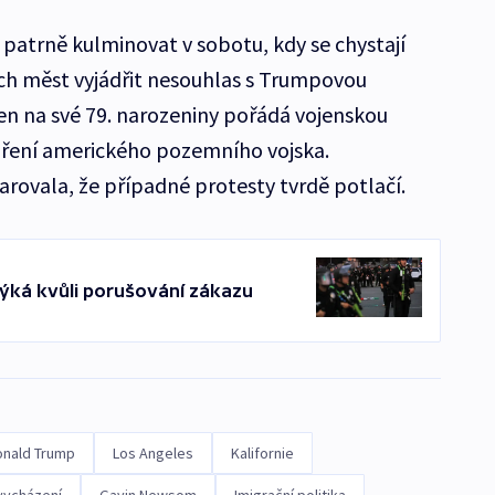
patrně kulminovat v sobotu, kdy se chystají
kách měst vyjádřit nesouhlas s Trumpovou
den na své 79. narozeniny pořádá vojenskou
voření amerického pozemního vojska.
arovala, že případné protesty tvrdě potlačí.
atýká kvůli porušování zákazu
onald Trump
Los Angeles
Kalifornie