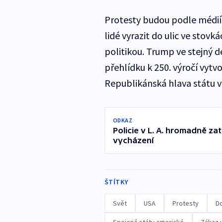
Protesty budou podle médií 
lidé vyrazit do ulic ve stov
politikou. Trump ve stejný 
přehlídku k 250. výročí vyt
Republikánská hlava státu v
ODKAZ
Policie v L. A. hromadně z
vycházení
ŠTÍTKY
Svět
USA
Protesty
D