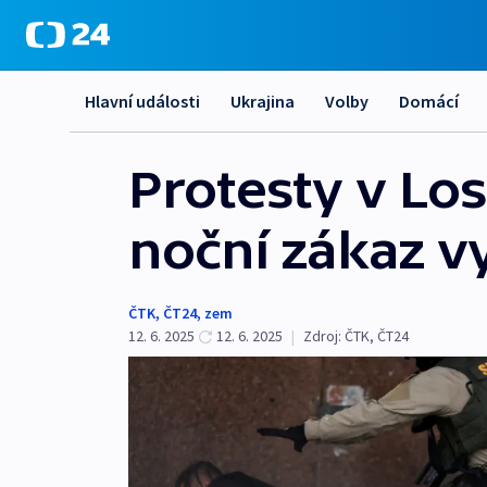
Hlavní události
Ukrajina
Volby
Domácí
Protesty v Los
noční zákaz v
ČTK
,
ČT24
,
zem
12. 6. 2025
12. 6. 2025
|
Zdroj:
ČTK
,
ČT24