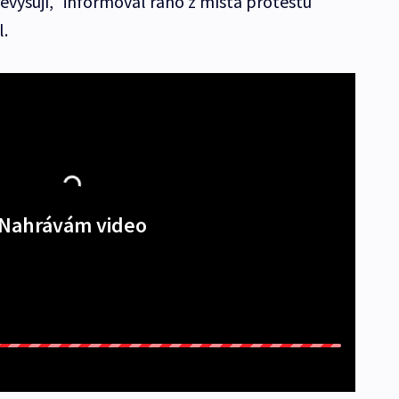
evyšují,“ informoval ráno z místa protestů
.
Nahrávám video