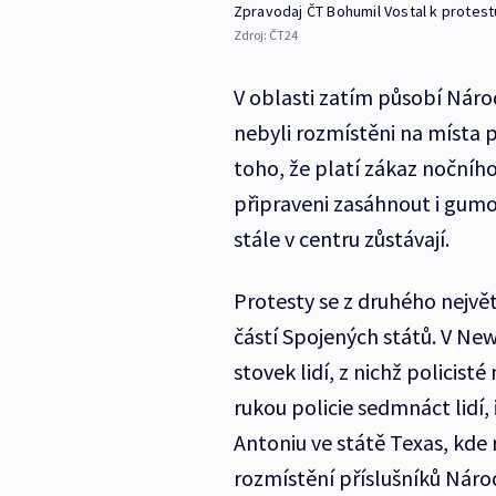
Zpravodaj ČT Bohumil Vostal k protes
Zdroj:
ČT24
V oblasti zatím působí Náro
nebyli rozmístěni na místa
toho, že platí zákaz nočního 
připraveni zasáhnout i gumo
stále v centru zůstávají.
Protesty se z druhého nejvě
částí Spojených států. V Ne
stovek lidí, z nichž policisté
rukou policie sedmnáct lidí,
Antoniu ve státě Texas, kde
rozmístění příslušníků Náro