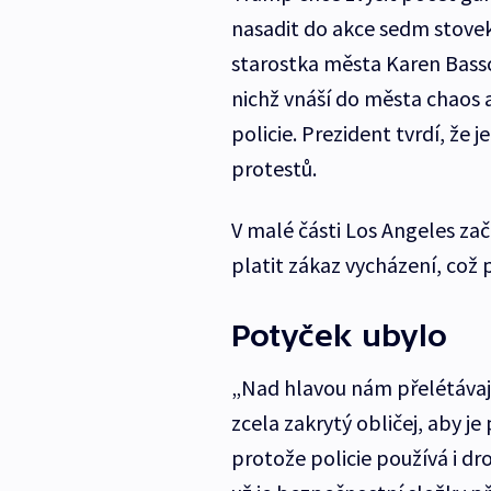
nasadit do akce sedm stovek 
starostka města Karen Bass
nichž vnáší do města chaos 
policie. Prezident tvrdí, že
protestů.
V malé části Los Angeles zač
platit zákaz vycházení, což
Potyček ubylo
„Nad hlavou nám přelétávaj
zcela zakrytý obličej, aby j
protože policie používá i dro