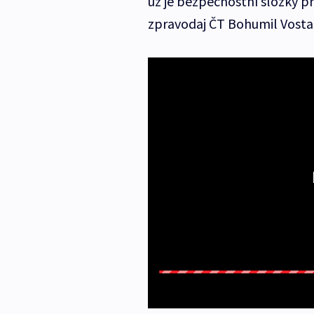
už je bezpečnostní složky př
zpravodaj ČT Bohumil Vostal