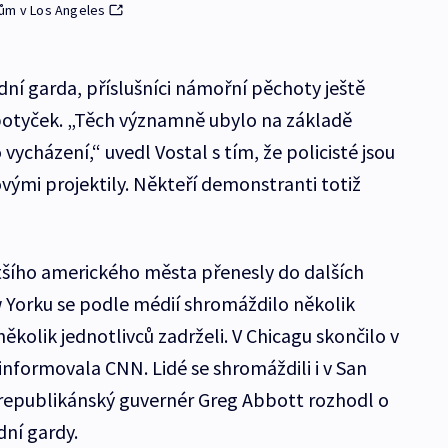
tům v Los Angeles
dní garda, příslušníci námořní pěchoty ještě
 potyček. „Těch významně ubylo na základě
vycházení,“ uvedl Vostal s tím, že policisté jsou
vými projektily. Někteří demonstranti totiž
tšího amerického města přenesly do dalších
w Yorku se podle médií shromáždilo několik
 několik jednotlivců zadrželi. V Chicagu skončilo v
 informovala CNN. Lidé se shromáždili i v San
 republikánský guvernér Greg Abbott rozhodl o
dní gardy.