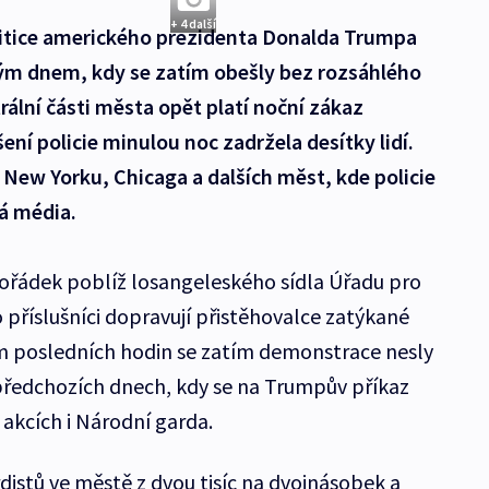
+ 4 další
olitice amerického prezidenta Donalda Trumpa
tým dnem, kdy se zatím obešly bez rozsáhlého
trální části města opět platí noční zákaz
ení policie minulou noc zadržela desítky lidí.
 New Yorku, Chicaga a dalších měst, kde policie
á média.
 pořádek poblíž losangeleského sídla Úřadu pro
o příslušníci dopravují přistěhovalce zatýkané
em posledních hodin se zatím demonstrace nesly
předchozích dnech, kdy se na Trumpův příkaz
akcích i Národní garda.
distů ve městě z dvou tisíc na dvojnásobek a