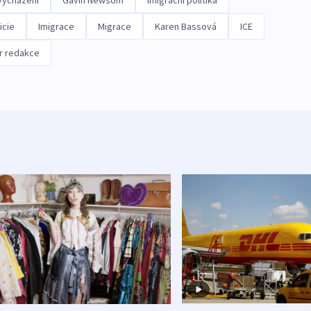
vycházení
Gavin Newsom
Imigrační politika
icie
Imigrace
Migrace
Karen Bassová
ICE
r redakce