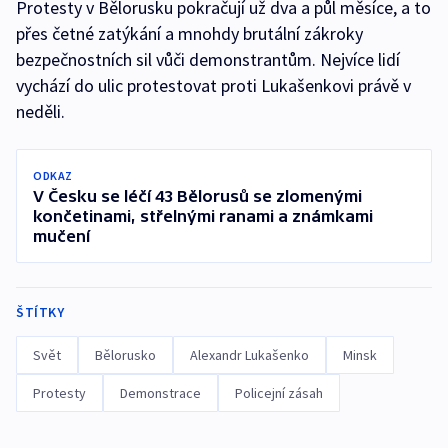
Protesty v Bělorusku pokračují už dva a půl měsíce, a to
přes četné zatýkání a mnohdy brutální zákroky
bezpečnostních sil vůči demonstrantům. Nejvíce lidí
vychází do ulic protestovat proti Lukašenkovi právě v
neděli.
ODKAZ
V Česku se léčí 43 Bělorusů se zlomenými
končetinami, střelnými ranami a známkami
mučení
ŠTÍTKY
Svět
Bělorusko
Alexandr Lukašenko
Minsk
Protesty
Demonstrace
Policejní zásah