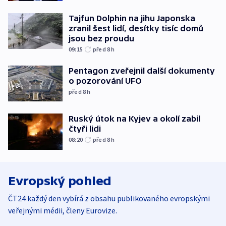
Tajfun Dolphin na jihu Japonska
zranil šest lidí, desítky tisíc domů
jsou bez proudu
09:15
před 8
h
Pentagon zveřejnil další dokumenty
o pozorování UFO
před 8
h
Ruský útok na Kyjev a okolí zabil
čtyři lidi
08:20
před 8
h
Evropský pohled
ČT24 každý den vybírá z obsahu publikovaného evropskými
veřejnými médii, členy Eurovize.