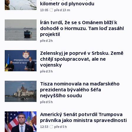
kilometr od plynovodu
13:05
před 13
m
Írán tvrdí, že se s Ománem blíží k
dohodě o Hormuzu. Tam loď zasáhl
projektil
před 2
h
Zelenskyj je poprvé v Srbsku. Země
chtějí spolupracovat, ale ne
vojensky
před 3
h
Tisza nominovala na maďarského
prezidenta bývalého šéfa
nejvyššího soudu
před 5
h
Americký Senát potvrdil Trumpova
právníka jako ministra spravedlnosti
12:53
před 5
h