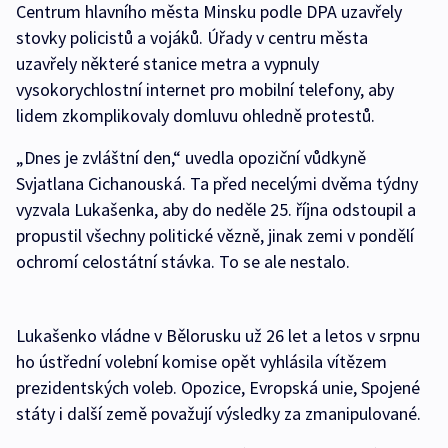
Centrum hlavního města Minsku podle DPA uzavřely
stovky policistů a vojáků. Úřady v centru města
uzavřely některé stanice metra a vypnuly
vysokorychlostní internet pro mobilní telefony, aby
lidem zkomplikovaly domluvu ohledně protestů.
„Dnes je zvláštní den,“ uvedla opoziční vůdkyně
Svjatlana Cichanouská. Ta před necelými dvěma týdny
vyzvala Lukašenka, aby do neděle 25. října odstoupil a
propustil všechny politické vězně, jinak zemi v pondělí
ochromí celostátní stávka. To se ale nestalo.
Lukašenko vládne v Bělorusku už 26 let a letos v srpnu
ho ústřední volební komise opět vyhlásila vítězem
prezidentských voleb. Opozice, Evropská unie, Spojené
státy i další země považují výsledky za zmanipulované.