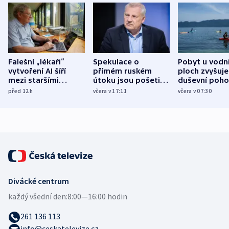
Falešní „lékaři“
Spekulace o
Pobyt u vodn
vytvoření AI šíří
přímém ruském
ploch zvyšuje
mezi staršími
útoku jsou pošetilé,
duševní poho
Poláky nebezpečné
míní estonský
ukázala
před 12
h
včera v 17:11
včera v 07:30
zdravotní rady
bezpečnostní
mezinárodní 
expert
Divácké centrum
každý všední den:
8:00—16:00 hodin
261 136 113
info@ceskatelevize.cz