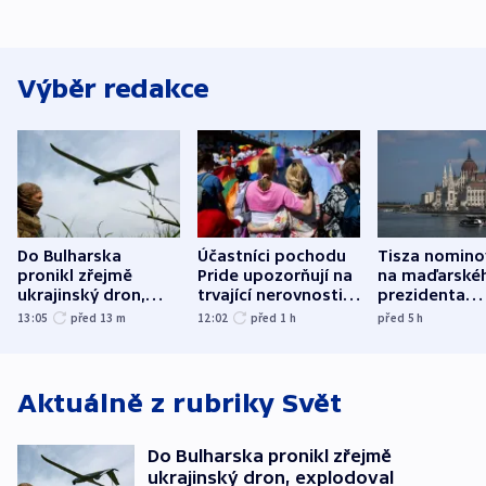
Výběr redakce
Do Bulharska
Účastníci pochodu
Tisza nomino
pronikl zřejmě
Pride upozorňují na
na maďarské
ukrajinský dron,
trvající nerovnosti i
prezidenta
explodoval kilometr
společenskou
bývalého šéf
13:05
před 13
m
12:02
před 1
h
před 5
h
od plynovodu
atmosféru
nejvyššího s
Aktuálně z rubriky
Svět
Do Bulharska pronikl zřejmě
ukrajinský dron, explodoval