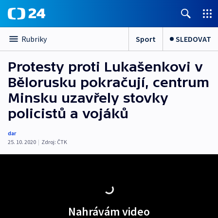
Sport
SLEDOVAT
Rubriky
Protesty proti Lukašenkovi v
Bělorusku pokračují, centrum
Minsku uzavřely stovky
policistů a vojáků
dar
25. 10. 2020
|
Zdroj:
ČTK
Nahrávám video