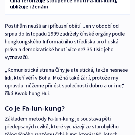
Čína terorizuje stoupence hnutí Fa-lun-kung,
ubližuje i ženám
Postihům neušli ani příbuzní obětí. Jen v období od
srpna do listopadu 1999 zadržely čínské orgány podle
hongkongského Informačního střediska pro lidská
práva a demokratické hnutí více než 35 tisíc jeho
vyznavačů.
„Komunistická strana Číny je ateistická, takže nesnese
lidi, kteří věří v Boha. Možná také žárlí, protože my
opravdu můžeme přinést společnosti dobro a oni ne,“
říká Kwok-hung Hui.
Co je Fa-lun-kung?
Základem metody Fa-lun-kung je soustava pěti
předepsaných cviků, které vycházejí ze starobylého
tělocvičného systému čchi-kung, který v 90. letech