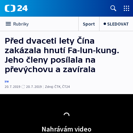
Sport
SLEDOVAT
Rubriky
Před dvaceti lety Čína
zakázala hnutí Fa-lun-kung.
Jeho členy posílala na
převýchovu a zavírala
ire
20. 7. 2019
20. 7. 2019
|
Zdroj:
ČTK
,
ČT24
Nahrávám video