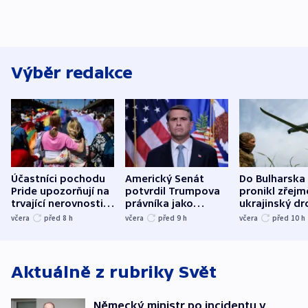
Výběr redakce
Účastníci pochodu
Americký Senát
Do Bulharska
Pride upozorňují na
potvrdil Trumpova
pronikl zřejm
trvající nerovnosti i
právníka jako
ukrajinský dr
společenskou
ministra
explodoval k
včera
před 8
h
včera
před 9
h
včera
před 10
h
atmosféru
spravedlnosti
od plynovod
Aktuálně z rubriky
Svět
Německý ministr po incidentu v