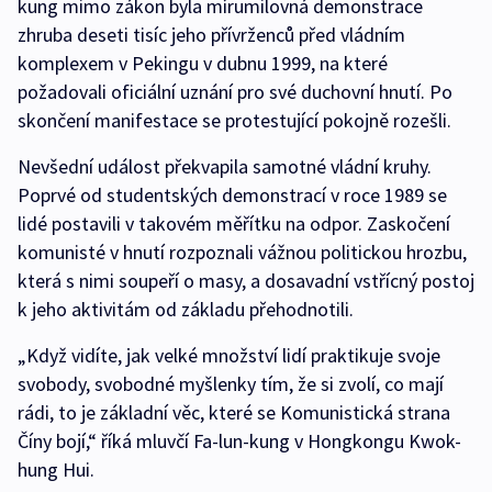
kung mimo zákon byla mírumilovná demonstrace
zhruba deseti tisíc jeho přívrženců před vládním
komplexem v Pekingu v dubnu 1999, na které
požadovali oficiální uznání pro své duchovní hnutí. Po
skončení manifestace se protestující pokojně rozešli.
Nevšední událost překvapila samotné vládní kruhy.
Poprvé od studentských demonstrací v roce 1989 se
lidé postavili v takovém měřítku na odpor. Zaskočení
komunisté v hnutí rozpoznali vážnou politickou hrozbu,
která s nimi soupeří o masy, a dosavadní vstřícný postoj
k jeho aktivitám od základu přehodnotili.
„Když vidíte, jak velké množství lidí praktikuje svoje
svobody, svobodné myšlenky tím, že si zvolí, co mají
rádi, to je základní věc, které se Komunistická strana
Číny bojí,“ říká mluvčí Fa-lun-kung v Hongkongu Kwok-
hung Hui.