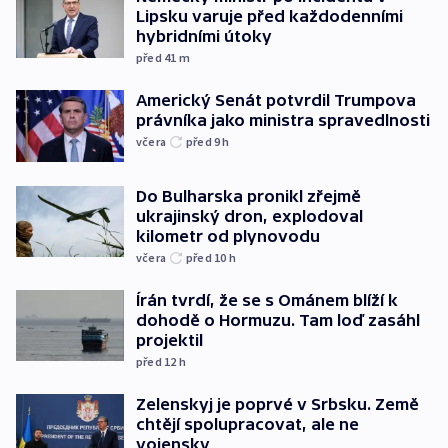
Lipsku varuje před každodenními
hybridními útoky
před 41
m
Americký Senát potvrdil Trumpova
právníka jako ministra spravedlnosti
včera
před 9
h
Do Bulharska pronikl zřejmě
ukrajinský dron, explodoval
kilometr od plynovodu
včera
před 10
h
Írán tvrdí, že se s Ománem blíží k
dohodě o Hormuzu. Tam loď zasáhl
projektil
před 12
h
Zelenskyj je poprvé v Srbsku. Země
chtějí spolupracovat, ale ne
vojensky