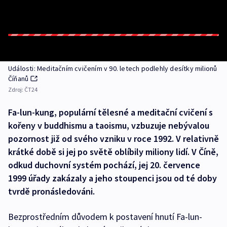
Události: Meditačním cvičením v 90. letech podlehly desítky milionů
Číňanů
Zdroj:
ČT24
Fa-lun-kung, populární tělesné a meditační cvičení s
kořeny v buddhismu a taoismu, vzbuzuje nebývalou
pozornost již od svého vzniku v roce 1992. V relativně
krátké době si jej po světě oblíbily miliony lidí. V Číně,
odkud duchovní systém pochází, jej 20. července
1999 úřady zakázaly a jeho stoupenci jsou od té doby
tvrdě pronásledováni.
Bezprostředním důvodem k postavení hnutí Fa-lun-