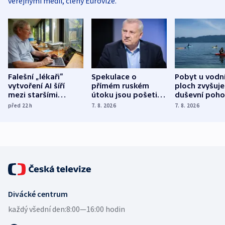
veřejnými médii, členy Eurovize.
Falešní „lékaři“
Spekulace o
Pobyt u vodn
vytvoření AI šíří
přímém ruském
ploch zvyšuje
mezi staršími
útoku jsou pošetilé,
duševní poho
Poláky nebezpečné
míní estonský
ukázala
před 22
h
7. 8. 2026
7. 8. 2026
zdravotní rady
bezpečnostní
mezinárodní 
expert
Divácké centrum
každý všední den:
8:00—16:00 hodin