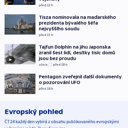
před 13
h
Tisza nominovala na maďarského
prezidenta bývalého šéfa
nejvyššího soudu
před 15
h
Tajfun Dolphin na jihu Japonska
zranil šest lidí, desítky tisíc domů
jsou bez proudu
včera
před 18
h
Pentagon zveřejnil další dokumenty
o pozorování UFO
před 18
h
Evropský pohled
ČT24 každý den vybírá z obsahu publikovaného evropskými