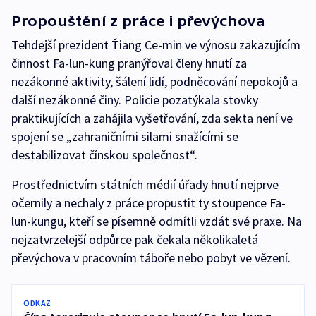
Propouštění z práce i převýchova
Tehdejší prezident Ťiang Ce-min ve výnosu zakazujícím
činnost Fa-lun-kung pranýřoval členy hnutí za
nezákonné aktivity, šálení lidí, podněcování nepokojů a
další nezákonné činy. Policie pozatýkala stovky
praktikujících a zahájila vyšetřování, zda sekta není ve
spojení se „zahraničními silami snažícími se
destabilizovat čínskou společnost“.
Prostřednictvím státních médií úřady hnutí nejprve
očernily a nechaly z práce propustit ty stoupence Fa-
lun-kungu, kteří se písemně odmítli vzdát své praxe. Na
nejzatvrzelejší odpůrce pak čekala několikaletá
převýchova v pracovním táboře nebo pobyt ve vězení.
ODKAZ