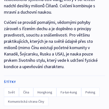
nadchl desítky milionů Číňanů. Cvičení kombinuje s
mravní a duchovní naukou.
Cvičení se provádí pomalými, vědomými pohyby
zároveň s řízením dechu a je doplněno o principy
pravdivosti, soucitu a snášenlivosti. Pro většinu
praktikujících, kterých je na světě údajně přes sto
milionů (mimo Čínu existují početné komunity v
Kanadě, Švýcarsku, Rusku a USA), je nauka pouze
prvkem životního stylu, který vede k udržení fyzické
kondice a upevňování charakteru.
ŠTÍTKY
Svět
Čína
Hongkong
Fa-lun-kung
Peking
Komunistická strana Číny