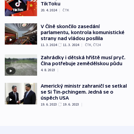
TikToku
20. 4. 2024
|
ČTK
V Číně skončilo zasedání
parlamentu, kontrola komunistické
strany nad vládou posílila
11. 3. 2024
11. 3. 2024
|
ČTK
,
ČT24
Zahrádky i dětská hřiště musí pryč.
Čína potřebuje zemědělskou půdu
4. 8. 2023
|
Americký ministr zahraničí se setkal
se Si Ťin-pchingem. Jedná se o
úspěch USA
19. 6. 2023
19. 6. 2023
|