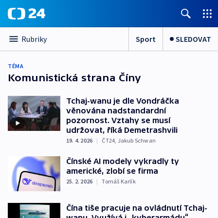
Sport
SLEDOVAT
Rubriky
TÉMA
Komunistická strana Číny
Tchaj-wanu je dle Vondráčka
věnována nadstandardní
pozornost. Vztahy se musí
udržovat, říká Demetrashvili
19. 4. 2026
|
ČT24
,
Jakub Schwan
Čínské AI modely vykradly ty
americké, zlobí se firma
25. 2. 2026
|
Tomáš Karlík
Čína tiše pracuje na ovládnutí Tchaj-
wanu. Využívá i „kyberarmádu“