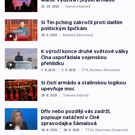
13. 10. 2025
|
Tamara Kejlová
Si Ťin-pching zakročil proti dalším
politickým špičkám
20. 9. 2025
|
Barbora Šámalová
K výročí konce druhé světové války
Čína uspořádala vojenskou
přehlídku
3. 9. 2025
3. 9. 2025
|
ČTK
,
Barbora Šámalová
Si čistí armádu a stalinskou logikou
upevňuje moc
29. 8. 2025
|
Tamara Kejlová
Dřív nebo později vás zadrží,
popisuje natáčení v Číně
zpravodajka Šámalová
28. 8. 2025
28. 8. 2025
|
ČT24
,
Dominika Glaserová