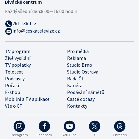
Divácké centrum
každý všední den:
8:00—16:00 hodin
261 136 113
info@ceskatelevize.cz
TV program
Pro média
Živé vysílání
Reklama
TV poplatky
Studio Brno
Teletext
Studio Ostrava
Podcasty
Rada ČT
Počasí
Kariéra
E-shop
Podávání námětů
Mobilní a TV aplikace
Časté dotazy
Vše o ČT
Kontakty
Instagram
Facebook
YouTube
X
Threads