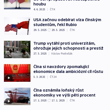
houbu
4. 6. 2025
|
ČTK
USA začnou odebírat víza čínským
studentům, řekl Rubio
29. 5. 2025
29. 5. 2025
|
ČTK
Trump vytáhl proti univerzitám,
ohrožuje jejich schopnosti a prestiž
27. 5. 2025
|
Václav Podlešák
Čína si navzdory zpomalující
ekonomice dala ambiciózní cíl růstu
5. 3. 2025
|
ČT24
Čína oznámila loňský růst
ekonomiky ve výši pěti procent
17. 1. 2025
17. 1. 2025
|
ČTK