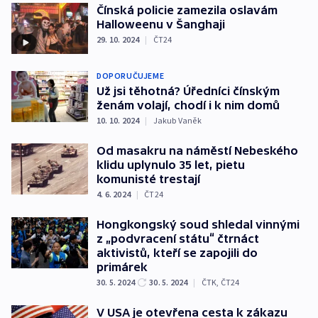
Čínská policie zamezila oslavám
Halloweenu v Šanghaji
29. 10. 2024
|
ČT24
DOPORUČUJEME
Už jsi těhotná? Úředníci čínským
ženám volají, chodí i k nim domů
10. 10. 2024
|
Jakub Vaněk
Od masakru na náměstí Nebeského
klidu uplynulo 35 let, pietu
komunisté trestají
4. 6. 2024
|
ČT24
Hongkongský soud shledal vinnými
z „podvracení státu“ čtrnáct
aktivistů, kteří se zapojili do
primárek
30. 5. 2024
30. 5. 2024
|
ČTK
,
ČT24
V USA je otevřena cesta k zákazu