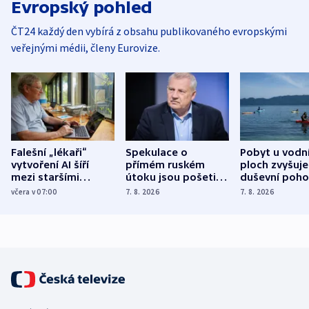
Evropský pohled
ČT24 každý den vybírá z obsahu publikovaného evropskými
veřejnými médii, členy Eurovize.
Falešní „lékaři“
Spekulace o
Pobyt u vodn
vytvoření AI šíří
přímém ruském
ploch zvyšuje
mezi staršími
útoku jsou pošetilé,
duševní poho
Poláky nebezpečné
míní estonský
ukázala
včera v 07:00
7. 8. 2026
7. 8. 2026
zdravotní rady
bezpečnostní
mezinárodní 
expert