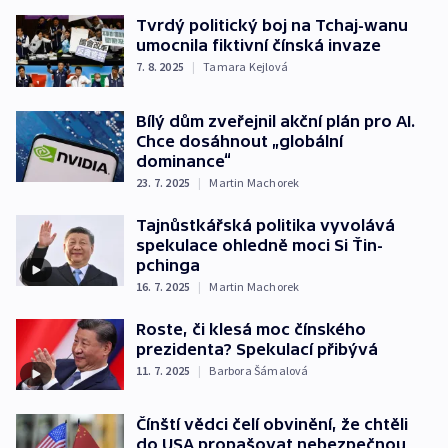
Tvrdý politický boj na Tchaj-wanu
umocnila fiktivní čínská invaze
7. 8. 2025
|
Tamara Kejlová
Bílý dům zveřejnil akční plán pro AI.
Chce dosáhnout „globální
dominance“
23. 7. 2025
|
Martin Machorek
Tajnůstkářská politika vyvolává
spekulace ohledně moci Si Ťin-
pchinga
16. 7. 2025
|
Martin Machorek
Roste, či klesá moc čínského
prezidenta? Spekulací přibývá
11. 7. 2025
|
Barbora Šámalová
Čínští vědci čelí obvinění, že chtěli
do USA propašovat nebezpečnou