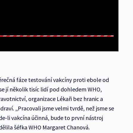
ěrečná fáze testování vakcíny proti ebole od
e jí několik tisíc lidí pod dohledem WHO,
avotnictví, organizace Lékaři bez hranic a
raví. „Pracovali jsme velmi tvrdě, než jsme se
de-li vakcína účinná, bude to první nástroj
 sdělila šéfka WHO Margaret Chanová.