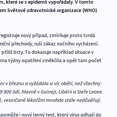
m, které se s epidemií vypořádaly. V tomto
rem Světové zdravotnické organizace (WHO)
registruje nový případ, zmírňuje proto tvrdá
aniční přechody, ruší zákaz nočního vycházení.
příliš brzy. To dokazuje například situace v
věma týdny opatření změkčila a opět tam počet
ni v březnu a vyžádala si víc obětí, než všechny
800 lidí, hlavně v Guineji, Libérii a Sieře Leone.
é, vesničané lékařům mnohde stále nedůvěřují.
omůže i nový levný test, který virus odhalí do