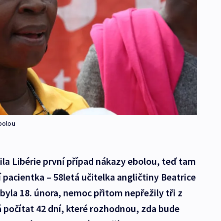
ebolou
la Libérie první případ nákazy ebolou, teď tam
pacientka – 58letá učitelka angličtiny Beatrice
byla 18. února, nemoc přitom nepřežily tři z
á počítat 42 dní, které rozhodnou, zda bude