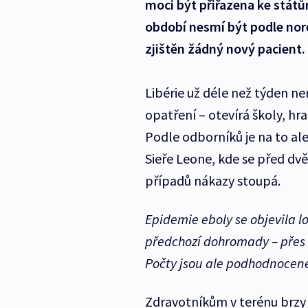
moci být přiřazena ke států
období nesmí být podle no
zjištěn žádný nový pacient.
Libérie už déle než týden ne
opatření – otevírá školy, hr
Podle odborníků je na to ale 
Sieře Leone, kde se před d
případů nákazy stoupá.
Epidemie eboly se objevila lo
předchozí dohromady – přes 9 
Počty jsou ale podhodnocen
Zdravotníkům v terénu brzy p