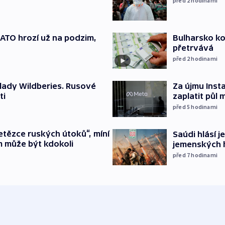
před 2
hodinami
TO hrozí už na podzim,
Bulharsko ko
přetrvává
před 2
hodinami
lady Wildberies. Rusové
Za újmu Ins
ti
zaplatit půl 
před 5
hodinami
etězce ruských útoků“, míní
Saúdi hlásí j
m může být kdokoli
jemenských 
před 7
hodinami