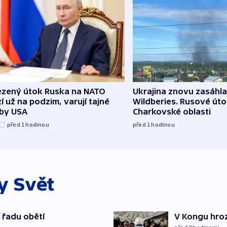
zený útok Ruska na NATO
Ukrajina znovu zasáhla
í už na podzim, varují tajné
Wildberies. Rusové útoč
žby USA
Charkovské oblasti
před 1
hodinou
před 1
hodinou
ky
Svět
 řadu obětí
V Kongu hroz