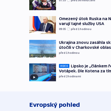
07:33
před 36
minutami
Omezený útok Ruska na NA
varují tajné služby USA
09:05
před 1
hodinou
Ukrajina znovu zasáhla sk
útočili v Charkovské oblas
před 1
hodinou
Lipsko je „článkem ř
VIDEO
Votápek. Dle Kotena za tí
před 2
hodinami
Evropský pohled