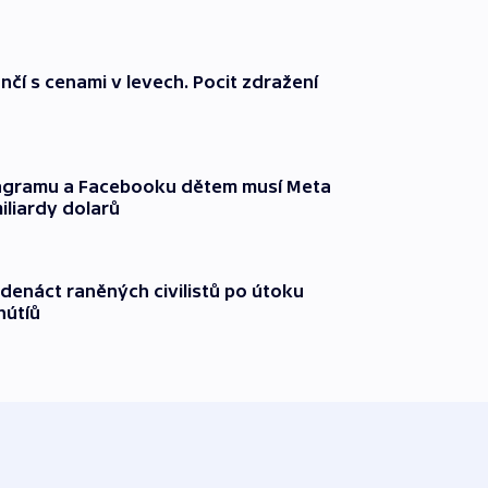
nčí s cenami v levech. Pocit zdražení
tagramu a Facebooku dětem musí Meta
miliardy dolarů
edenáct raněných civilistů po útoku
hútíů