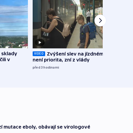
 sklady
Zvýšení slev na jízdném teď
Opil
VIDEO
ili v
není priorita, zní z vlády
vozid
stře
před 3
hodinami
před 4
í mutace eboly, obávají se virologové