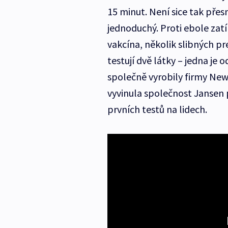
15 minut. Není sice tak přesn
jednoduchý. Proti ebole zatí
vakcína, několik slibných pr
testují dvě látky – jedna je
společně vyrobily firmy NewL
vyvinula společnost Jansen p
prvních testů na lidech.