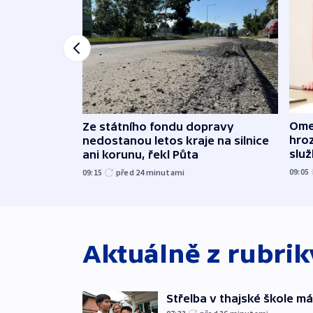
Ome
Ze státního fondu dopravy
hroz
nedostanou letos kraje na silnice
slu
ani korunu, řekl Půta
09:05
09:15
před 24
minutami
Aktuálně z rubri
Střelba v thajské škole má