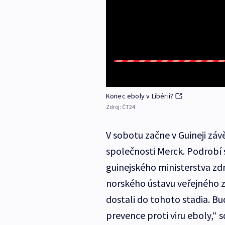
Konec eboly v Libérii?
Zdroj:
ČT24
V sobotu začne v Guineji záv
společnosti Merck. Podrobí s
guinejského ministerstva zdr
norského ústavu veřejného zd
dostali do tohoto stadia. Bu
prevence proti viru eboly,“