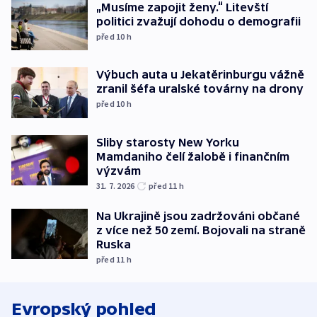
„Musíme zapojit ženy.“ Litevští
politici zvažují dohodu o demografii
před 10
h
Výbuch auta u Jekatěrinburgu vážně
zranil šéfa uralské továrny na drony
před 10
h
Sliby starosty New Yorku
Mamdaniho čelí žalobě i finančním
výzvám
31. 7. 2026
před 11
h
Na Ukrajině jsou zadržováni občané
z více než 50 zemí. Bojovali na straně
Ruska
před 11
h
Evropský pohled