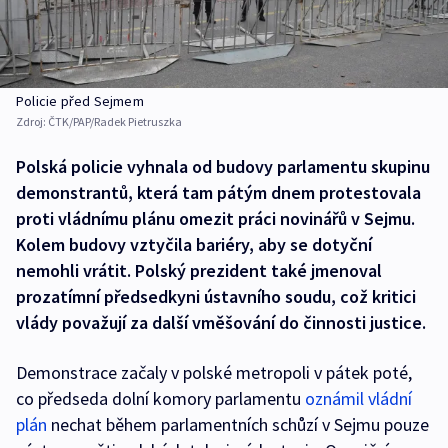
Policie před Sejmem
Zdroj:
ČTK/PAP/Radek Pietruszka
Polská policie vyhnala od budovy parlamentu skupinu
demonstrantů, která tam pátým dnem protestovala
proti vládnímu plánu omezit práci novinářů v Sejmu.
Kolem budovy vztyčila bariéry, aby se dotyční
nemohli vrátit. Polský prezident také jmenoval
prozatímní předsedkyni ústavního soudu, což kritici
vlády považují za další vměšování do činnosti justice.
Demonstrace začaly v polské metropoli v pátek poté,
co předseda dolní komory parlamentu
oznámil vládní
plán
nechat během parlamentních schůzí v Sejmu pouze