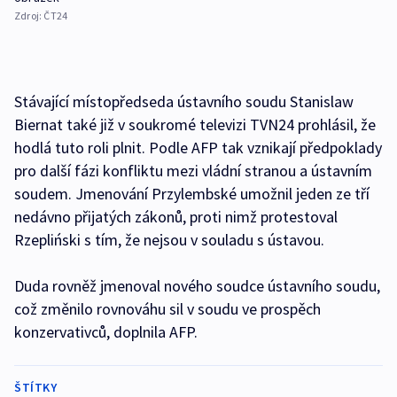
Zdroj:
ČT24
Stávající místopředseda ústavního soudu Stanislaw
Biernat také již v soukromé televizi TVN24 prohlásil, že
hodlá tuto roli plnit. Podle AFP tak vznikají předpoklady
pro další fázi konfliktu mezi vládní stranou a ústavním
soudem. Jmenování Przylembské umožnil jeden ze tří
nedávno přijatých zákonů, proti nimž protestoval
Rzepliński s tím, že nejsou v souladu s ústavou.
Duda rovněž jmenoval nového soudce ústavního soudu,
což změnilo rovnováhu sil v soudu ve prospěch
konzervativců, doplnila AFP.
ŠTÍTKY