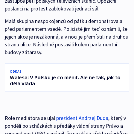
zástupce pěti polských televizních stanic. Opoziční
poslanci na protest zablokovali jednací sál.
Malá skupina nespokojenců od pátku demonstrovala
před parlamentem vsedě. Policisté jim teď oznámili, že
jejich akce je nezákonná, a v noci je přemístili na druhou
stranu ulice. Následně postavili kolem parlamentní
budovy zátarasy.
ODKAZ
Walesa: V Polsku je co měnit. Ale ne tak, jak to
dělá vláda
Role mediátora se ujal
prezident Andrzej Duda
, který v
pondělí po schůzkách s předáky vládní strany Právo a
spravedlnost (PiS) oznámil, že se vláda zřekla návrhů na