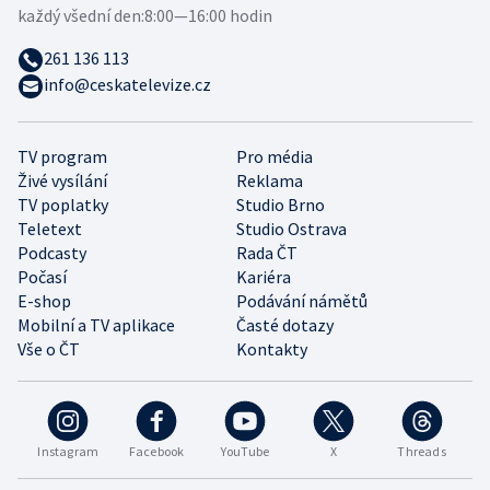
každý všední den:
8:00—16:00 hodin
261 136 113
info@ceskatelevize.cz
TV program
Pro média
Živé vysílání
Reklama
TV poplatky
Studio Brno
Teletext
Studio Ostrava
Podcasty
Rada ČT
Počasí
Kariéra
E-shop
Podávání námětů
Mobilní a TV aplikace
Časté dotazy
Vše o ČT
Kontakty
Instagram
Facebook
YouTube
X
Threads