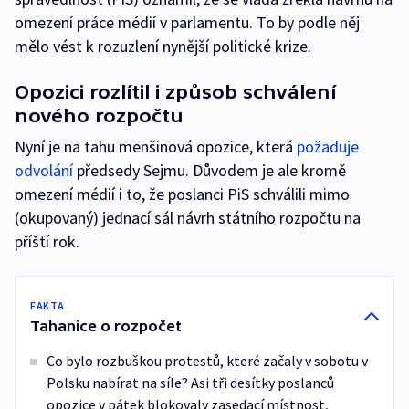
omezení práce médií v parlamentu. To by podle něj
mělo vést k rozuzlení nynější politické krize.
Opozici rozlítil i způsob schválení
nového rozpočtu
Nyní je na tahu menšinová opozice, která
požaduje
odvolání
předsedy Sejmu. Důvodem je ale kromě
omezení médií i to, že poslanci PiS schválili mimo
(okupovaný) jednací sál návrh státního rozpočtu na
příští rok.
FAKTA
Tahanice o rozpočet
Co bylo rozbuškou protestů, které začaly v sobotu v
Polsku nabírat na síle? Asi tři desítky poslanců
opozice v pátek blokovaly zasedací místnost,