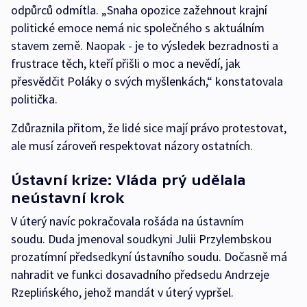
odpůrců odmítla. „Snaha opozice zažehnout krajní
politické emoce nemá nic společného s aktuálním
stavem země. Naopak - je to výsledek bezradnosti a
frustrace těch, kteří přišli o moc a nevědí, jak
přesvědčit Poláky o svých myšlenkách,“ konstatovala
politička.
Zdůraznila přitom, že lidé sice mají právo protestovat,
ale musí zároveň respektovat názory ostatních.
Ústavní krize: Vláda prý udělala
neústavní krok
V úterý navíc pokračovala rošáda na ústavním
soudu. Duda jmenoval soudkyni Julii Przylembskou
prozatímní předsedkyní ústavního soudu. Dočasně má
nahradit ve funkci dosavadního předsedu Andrzeje
Rzeplińského, jehož mandát v úterý vypršel.