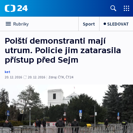
Sport
SLEDOVAT
Rubriky
Polští demonstranti mají
utrum. Policie jim zatarasila
přístup před Sejm
ket
20. 12. 2016
20. 12. 2016
|
Zdroj:
ČTK
,
ČT24