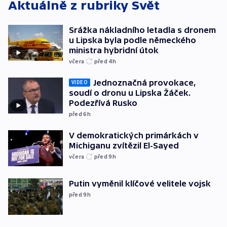
Aktuálně z rubriky
Svět
Srážka nákladního letadla s dronem
u Lipska byla podle německého
ministra hybridní útok
včera
před 4
h
Jednoznačná provokace,
VIDEO
soudí o dronu u Lipska Žáček.
Podezřívá Rusko
před 6
h
V demokratických primárkách v
Michiganu zvítězil El-Sayed
včera
před 9
h
Putin vyměnil klíčové velitele vojsk
před 9
h