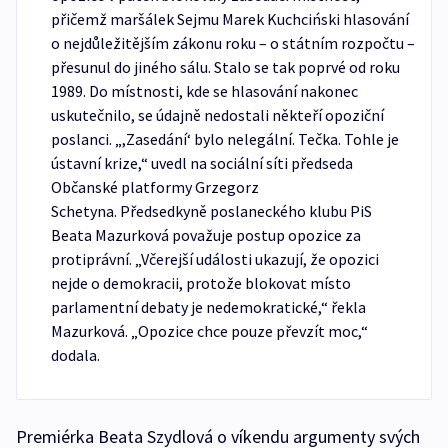
přičemž maršálek Sejmu Marek Kuchciński hlasování
o nejdůležitějším zákonu roku – o státním rozpočtu –
přesunul do jiného sálu. Stalo se tak poprvé od roku
1989. Do místnosti, kde se hlasování nakonec
uskutečnilo, se údajně nedostali někteří opoziční
poslanci. „,Zasedání‘ bylo nelegální. Tečka. Tohle je
ústavní krize,“ uvedl na sociální síti předseda
Občanské platformy Grzegorz
Schetyna. Předsedkyně poslaneckého klubu PiS
Beata Mazurková považuje postup opozice za
protiprávní. „Včerejší události ukazují, že opozici
nejde o demokracii, protože blokovat místo
parlamentní debaty je nedemokratické,“ řekla
Mazurková. „Opozice chce pouze převzít moc,“
dodala.
Premiérka Beata Szydlová o víkendu argumenty svých