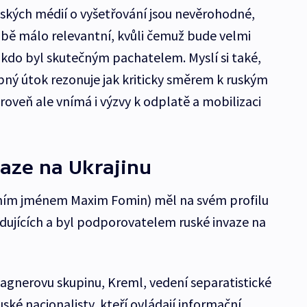
ských médií o vyšetřování jsou nevěrohodné,
bě málo relevantní, kvůli čemuž bude velmi
 kdo byl skutečným pachatelem. Myslí si také,
bný útok rezonuje jak kriticky směrem k ruským
veň ale vnímá i výzvy k odplatě a mobilizaci
aze na Ukrajinu
astním jménem Maxim Fomin) měl na svém profilu
ledujících a byl podporovatelem ruské invaze na
agnerovu skupinu, Kreml, vedení separatistické
ské nacionalisty, kteří ovládají informační