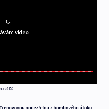
ávám video
ohradě
u Trepovovou podezřelou z bombového útoku