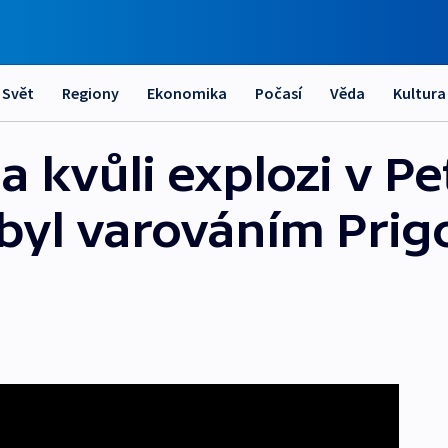
Svět
Regiony
Ekonomika
Počasí
Věda
Kultura
la kvůli explozi v P
 byl varováním Prigo