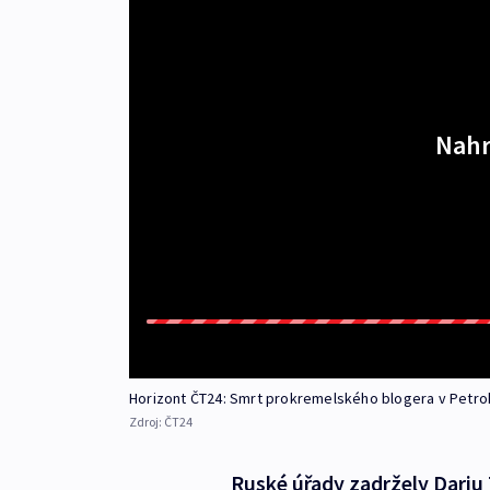
Nahr
Horizont ČT24: Smrt prokremelského blogera v Petr
Zdroj:
ČT24
Ruské úřady zadržely Darj