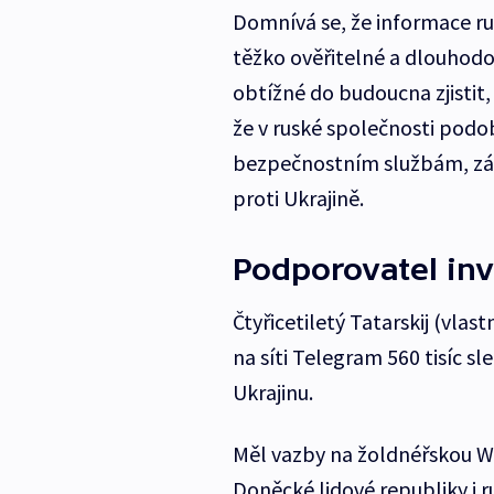
Domnívá se, že informace ru
těžko ověřitelné a dlouhodo
obtížné do budoucna zjistit,
že v ruské společnosti podo
bezpečnostním službám, záro
proti Ukrajině.
Podporovatel inv
Čtyřicetiletý Tatarskij (vl
na síti Telegram 560 tisíc s
Ukrajinu.
Měl vazby na žoldnéřskou W
Doněcké lidové republiky i ru