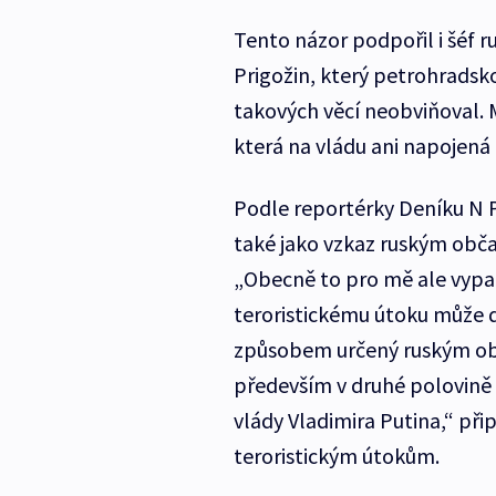
Tento názor podpořil i šéf 
Prigožin, který petrohradsko
takových věcí neobviňoval. M
která na vládu ani napojená
Podle reportérky Deníku N 
také jako vzkaz ruským obča
„Obecně to pro mě ale vypad
teroristickému útoku může d
způsobem určený ruským obča
především v druhé polovině 
vlády Vladimira Putina,“ př
teroristickým útokům.