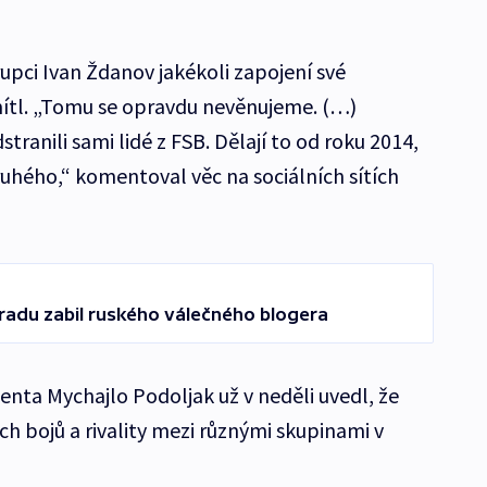
upci Ivan Ždanov jakékoli zapojení své
ítl. „Tomu se opravdu nevěnujeme. (…)
ranili sami lidé z FSB. Dělají to od roku 2014,
druhého,“ komentoval věc na sociálních sítích
radu zabil ruského válečného blogera
enta Mychajlo Podoljak už v neděli uvedl, že
ch bojů a rivality mezi různými skupinami v