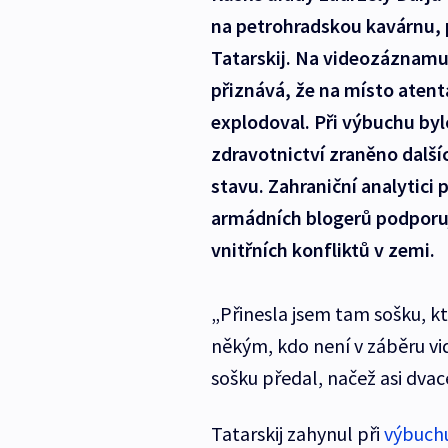
na petrohradskou kavárnu, 
Tatarskij. Na videozáznam
přiznává, že na místo atent
explodoval. Při výbuchu byl
zdravotnictví zraněno dalších
stavu. Zahraniční analytici
armádních blogerů podporují
vnitřních konfliktů v zemi.
„Přinesla jsem tam sošku, k
někým, kdo není v záběru vi
sošku předal, načež asi dva
Tatarskij zahynul při
výbuchu