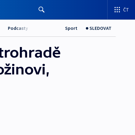
ČT
Podcasty
Sport
SLEDOVAT
etrohradě
žinovi,