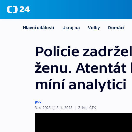
Hlavní události
Ukrajina
Volby
Domácí
Policie zadrže
ženu. Atentát
míní analytici
pov
3. 4. 2023
3. 4. 2023
|
Zdroj:
ČTK