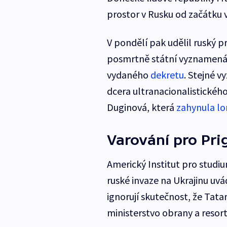
prostor v Rusku od začátku v
V pondělí pak udělil ruský 
posmrtně státní vyznamenání
vydaného
dekretu
. Stejné 
dcera ultranacionalistickéh
Duginová, která
zahynula lo
Varování pro Prig
Americký Institut pro studiu
ruské invaze na Ukrajinu uvá
ignorují skutečnost, že Tatars
ministerstvo obrany a resort