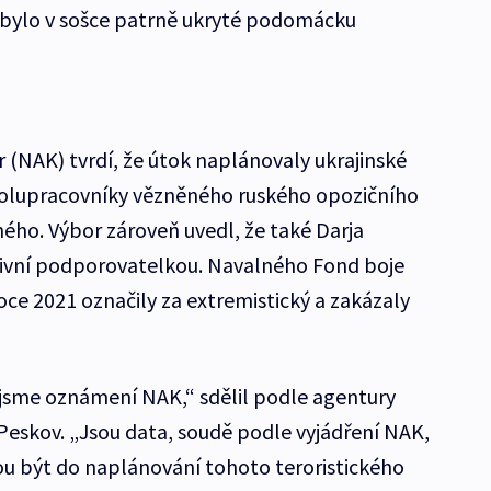
 bylo v sošce patrně ukryté podomácku
r (NAK) tvrdí, že útok naplánovaly ukrajinské
spolupracovníky vězněného ruského opozičního
ného. Výbor zároveň uvedl, že také Darja
ivní podporovatelkou. Navalného Fond boje
roce 2021 označily za extremistický a zakázaly
ěli jsme oznámení NAK,“ sdělil podle agentury
Peskov. „Jsou data, soudě podle vyjádření NAK,
u být do naplánování tohoto teroristického