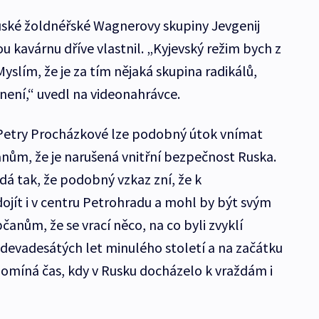
ruské žoldnéřské Wagnerovy skupiny Jevgenij
u kavárnu dříve vlastnil. „Kyjevský režim bych z
yslím, že je za tím nějaká skupina radikálů,
 není,“ uvedl na videonahrávce.
Petry Procházkové lze podobný útok vnímat
nům, že je narušená vnitřní bezpečnost Ruska.
á tak, že podobný vzkaz zní, že k
ojít i v centru Petrohradu a mohl by být svým
nům, že se vrací něco, na co byli zvyklí
devadesátých let minulého století a na začátku
ipomíná čas, kdy v Rusku docházelo k vraždám i