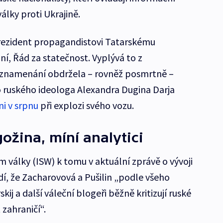
álky proti Ukrajině.
prezident propagandistovi Tatarskému
, Řád za statečnost. Vyplývá to z
vyznamenání obdržela – rovněž posmrtně –
o ruského ideologa Alexandra Dugina Darja
ni v srpnu
při explozi svého vozu.
ožina, míní analytici
m války (ISW) k tomu v aktuální zprávě o vývoji
dí, že Zacharovová a Pušilin „podle všeho
kij a další váleční blogeři běžně kritizují ruské
 zahraničí“.