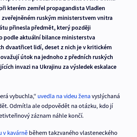
při kterém zemřel propagandista Vladlen
u zveřejněném ruským ministerstvem vnitra
átu přinesla předmět, který později
o podle aktuální bilance ministerstva
 dvaatřicet lidí, deset z nich je v kritickém
 považují útok na jednoho z předních ruských
cích invazi na Ukrajinu za výsledek eskalace
terá vybuchla,“
uvedla na videu žena
vyslýchaná
dět. Odmítla ale odpovědět na otázku, kdo jí
cetivteřinový záznam náhle končí.
 v kavárně
během takzvaného vlasteneckého