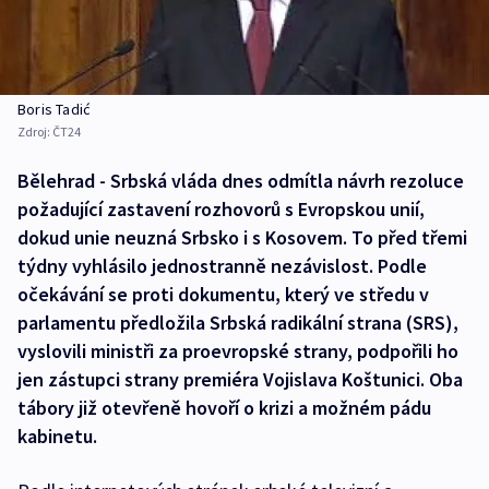
Boris Tadić
Zdroj:
ČT24
Bělehrad - Srbská vláda dnes odmítla návrh rezoluce
požadující zastavení rozhovorů s Evropskou unií,
dokud unie neuzná Srbsko i s Kosovem. To před třemi
týdny vyhlásilo jednostranně nezávislost. Podle
očekávání se proti dokumentu, který ve středu v
parlamentu předložila Srbská radikální strana (SRS),
vyslovili ministři za proevropské strany, podpořili ho
jen zástupci strany premiéra Vojislava Koštunici. Oba
tábory již otevřeně hovoří o krizi a možném pádu
kabinetu.