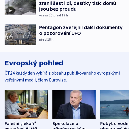
zranil šest lidí, desítky tisíc domů
jsou bez proudu
včera
před 17
h
Pentagon zveřejnil další dokumenty
o pozorování UFO
před 18
h
Evropský pohled
ČT24 každý den vybírá z obsahu publikovaného evropskými
veřejnými médii, členy Eurovize.
Falešní „lékaři“
Spekulace o
Pobyt u vodn
vytvoření AI šíří
přímém ruském
ploch zvyšuje