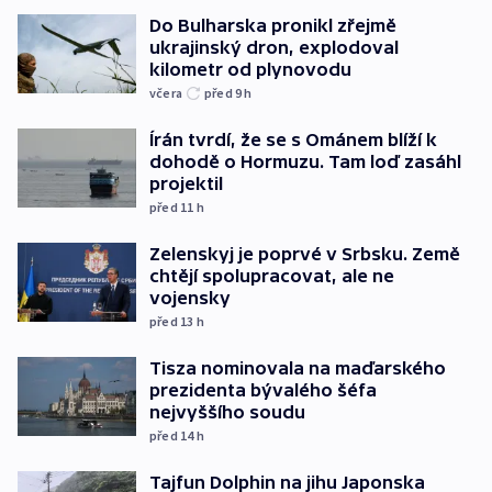
Do Bulharska pronikl zřejmě
ukrajinský dron, explodoval
kilometr od plynovodu
včera
před 9
h
Írán tvrdí, že se s Ománem blíží k
dohodě o Hormuzu. Tam loď zasáhl
projektil
před 11
h
Zelenskyj je poprvé v Srbsku. Země
chtějí spolupracovat, ale ne
vojensky
před 13
h
Tisza nominovala na maďarského
prezidenta bývalého šéfa
nejvyššího soudu
před 14
h
Tajfun Dolphin na jihu Japonska