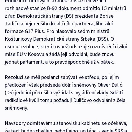
Podle internetových stránek srbské televizní a
rozhlasové stanice B-92 dokument odmítlo 15 ministrů
z řad Demokratické strany (DS) prezidenta Borise
Tadiče a nejmenšího koaličního partnera, liberální
formace G17 Plus. Pro hlasovalo sedm ministrů
Koštunicovy Demokratické strany Srbska (DSS). O
osudu rezoluce, která rovněž odsuzuje rozmístění civilní
mise EU v Kosovu a žádá její odvolání, bude znovu
jednat parlament, a to pravděpodobně už v pátek.
Rezolucí se měli poslanci zabývat ve středu, po jejím
předložení však předseda dolní sněmovny Oliver Dulić
(DS) jednání přerušil a vyžádal si vyjádření vlády. Srbští
radikálové kvůli tomu požadují Duličovo odvolání z čela
sněmovny.
Navzdory odmítavému stanovisku kabinetu se očekává,
že text bude schválen, neboť jeho zastánci - vedle SRS a