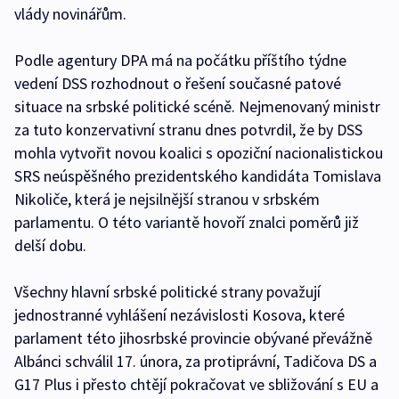
vlády novinářům.
Podle agentury DPA má na počátku příštího týdne
vedení DSS rozhodnout o řešení současné patové
situace na srbské politické scéně. Nejmenovaný ministr
za tuto konzervativní stranu dnes potvrdil, že by DSS
mohla vytvořit novou koalici s opoziční nacionalistickou
SRS neúspěšného prezidentského kandidáta Tomislava
Nikoliče, která je nejsilnější stranou v srbském
parlamentu. O této variantě hovoří znalci poměrů již
delší dobu.
Všechny hlavní srbské politické strany považují
jednostranné vyhlášení nezávislosti Kosova, které
parlament této jihosrbské provincie obývané převážně
Albánci schválil 17. února, za protiprávní, Tadičova DS a
G17 Plus i přesto chtějí pokračovat ve sbližování s EU a