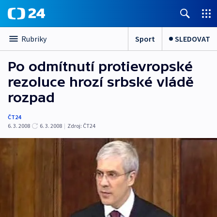
Sport
SLEDOVAT
Rubriky
Po odmítnutí protievropské
rezoluce hrozí srbské vládě
rozpad
ČT24
6. 3. 2008
6. 3. 2008
|
Zdroj:
ČT24