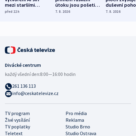
mezi staršími
útoku jsou pošetilé,
duševní poho
Poláky nebezpečné
míní estonský
ukázala
před 22
h
7. 8. 2026
7. 8. 2026
zdravotní rady
bezpečnostní
mezinárodní 
expert
Divácké centrum
každý všední den:
8:00—16:00 hodin
261 136 113
info@ceskatelevize.cz
TV program
Pro média
Živé vysílání
Reklama
TV poplatky
Studio Brno
Teletext
Studio Ostrava