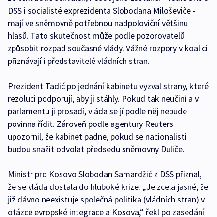
DSS i socialisté exprezidenta Slobodana Miloševiče -
mají ve sněmovně potřebnou nadpoloviční většinu
hlasů. Tato skutečnost může podle pozorovatelů
způsobit rozpad současné vlády. Vážné rozpory v koalici
přiznávají i představitelé vládních stran.
Prezident Tadić po jednání kabinetu vyzval strany, které
rezoluci podporují, aby ji stáhly. Pokud tak neučiní a v
parlamentu ji prosadí, vláda se jí podle něj nebude
povinna řídit. Zároveň podle agentury Reuters
upozornil, že kabinet padne, pokud se nacionalisti
budou snažit odvolat předsedu sněmovny Duliče.
Ministr pro Kosovo Slobodan Samardžić z DSS přiznal,
že se vláda dostala do hluboké krize. „Je zcela jasné, že
již dávno neexistuje společná politika (vládních stran) v
otázce evropské integrace a Kosova,“ řekl po zasedání