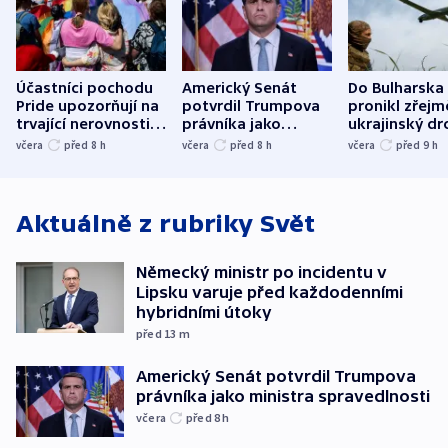
Účastníci pochodu
Americký Senát
Do Bulharska
Pride upozorňují na
potvrdil Trumpova
pronikl zřejm
trvající nerovnosti i
právníka jako
ukrajinský dr
společenskou
ministra
explodoval k
včera
před 8
h
včera
před 8
h
včera
před 9
h
atmosféru
spravedlnosti
od plynovod
Aktuálně z rubriky
Svět
Německý ministr po incidentu v
Lipsku varuje před každodenními
hybridními útoky
před 13
m
Americký Senát potvrdil Trumpova
právníka jako ministra spravedlnosti
včera
před 8
h