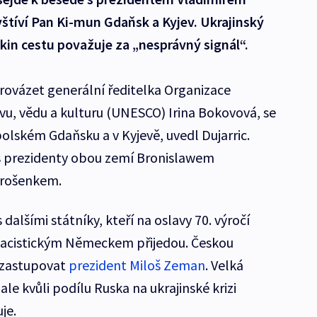
tíví Pan Ki-mun Gdaňsk a Kyjev. Ukrajinský
mkin cestu považuje za „nesprávný signál“.
rovázet generální ředitelka Organizace
u, vědu a kulturu (UNESCO) Irina Bokovová, se
olském Gdaňsku a v Kyjevě, uvedl Dujarric.
 s prezidenty obou zemí Bronislawem
rošenkem.
 dalšími státníky, kteří na oslavy 70. výročí
nacistickým Německem přijedou. Českou
 zastupovat
prezident Miloš Zeman
. Velká
le kvůli podílu Ruska na ukrajinské krizi
je.