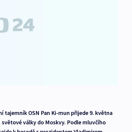
í tajemník OSN Pan Ki-mun přijede 9. května
2. světové války do Moskvy. Podle mluvčího
sejde k besedě s prezidentem Vladimirem