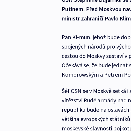
Putinem. Před Moskvou navš
ministr zahraničí Pavlo Kli
Pan Ki-mun, jehož bude dop
spojených národů pro výchov
cestou do Moskvy zastaví v p
Očekává se, že bude jednat
Komorowským a Petrem Po
Šéf OSN se v Moskvě setká i s
vítězství Rudé armády nad 
republiku bude na oslavách
většina evropských státníků a
moskevské slavnosti bojkotu