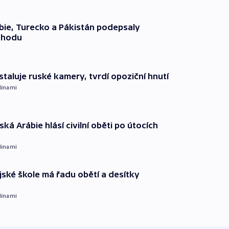
ie, Turecko a Pákistán podepsaly
ohodu
staluje ruské kamery, tvrdí opoziční hnutí
dinami
ká Arábie hlásí civilní oběti po útocích
dinami
ajské škole má řadu obětí a desítky
dinami