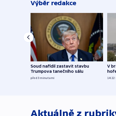
Výběr redakce
Soud nařídil zastavit stavbu
V br
Trumpova tanečního sálu
hoř
před 3
minutami
14:22
Aktuálně z rubri