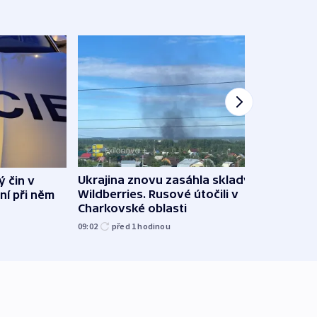
Ukrajina znovu zasáhla sklady
ý čin v
Hejtm
Wildberries. Rusové útočili v
ní při něm
oprav
Charkovské oblasti
namí
09:02
před 1
hodinou
09:15