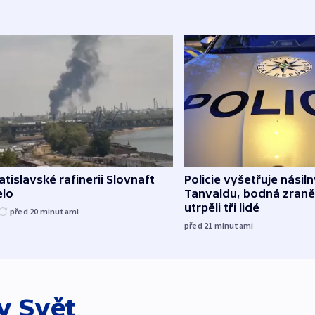
atislavské rafinerii Slovnaft
Policie vyšetřuje násiln
elo
Tanvaldu, bodná zraně
utrpěli tři lidé
před 20
minutami
před 21
minutami
ky
Svět