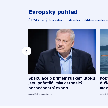
Evropský pohled
ČT24 každý den vybírá z obsahu publikovaného e
Spekulace o přímém ruském útoku
Poby
jsou pošetilé, míní estonský
duš
bezpečnostní expert
mez
před 13
minutami
před 