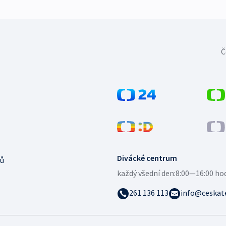
Č
Divácké centrum
ů
každý všední den:
8:00—16:00 ho
261 136 113
info@ceskate