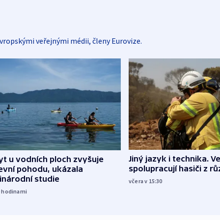
vropskými veřejnými médii, členy Eurovize.
Jiný jazyk i technika. Ve
t u vodních ploch zvyšuje
spolupracují hasiči z r
evní pohodu, ukázala
inárodní studie
včera v 15:30
9
hodinami