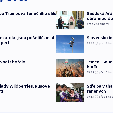
vbu Trumpova tanečního sálu
Saúdská Aráb
obrannou d
před 2
hodinami
 útoku jsou pošetilé, míní
Slovensko in
xpert
12:27
před 2
ho
ovnaft hořelo
Jemen i Saúds
hútíů
03:12
před 2
ho
lady Wildberries. Rusové
Střelba v th
ti
raněných
07:33
před 3
ho