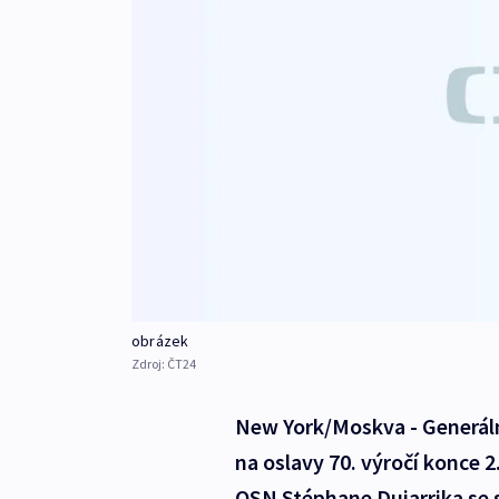
obrázek
Zdroj:
ČT24
New York/Moskva - Generáln
na oslavy 70. výročí konce 
OSN Stéphane Dujarrika se 