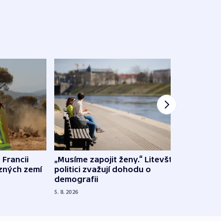
 Francii
„Musíme zapojit ženy.“ Litevští
Na Uk
ůzných zemí
politici zvažují dohodu o
občan
demografii
na s
5. 8. 2026
5. 8. 20