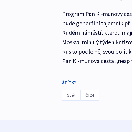
Program Pan Ki-munovy cesty
bude generální tajemník pří
Rudém náměstí, kterou mají 
Moskvu minulý týden kritizov
Rusko podle něj svou politik
Pan Ki-munova cesta „nesprá
ŠTÍTKY
Svět
ČT24