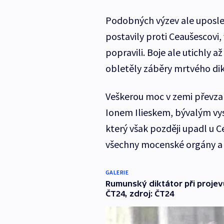
Podobných výzev ale uposlec
postavily proti Ceaušescovi,
popravili. Boje ale utichly a
obletěly záběry mrtvého dik
Veškerou moc v zemi převzal
Ionem Ilieskem, bývalým v
který však později upadl u C
všechny mocenské orgány a
GALERIE
Rumunský diktátor při proje
ČT24, zdroj: ČT24