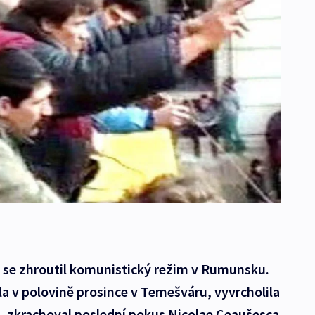
y se zhroutil komunistický režim v Rumunsku.
a v polovině prosince v Temešváru, vyvrcholila
ce, zkrachoval poslední pokus Nicolae Ceaušesca