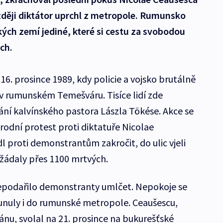
zději diktátor uprchl z metropole. Rumunsko
ých zemí jediné, které si cestu za svobodou
ch.
6. prosince 1989, kdy policie a vojsko brutálně
 v rumunském Temešváru. Tisíce lidí zde
ání kalvínského pastora Lászla Tökése. Akce se
rodní protest proti diktatuře Nicolae
l proti demonstrantům zakročit, do ulic vjeli
vyžádaly přes 1100 mrtvých.
 nepodařilo demonstranty umlčet. Nepokoje se
nuly i do rumunské metropole. Ceaušescu,
Íránu, svolal na 21. prosince na bukurešťské