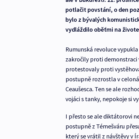
potlačit povstání, o den po
bylo z bývalých komunistick
vydláždilo oběťmi na živote
Rumunská revoluce vypukla 1
zakročily proti demonstraci
protestovaly proti vystěhov
postupně rozrostla v celoná
Ceaušesca. Ten se ale rozhod
vojáci s tanky, nepokoje si 
I přesto se ale diktátorovi
postupně z Témešváru přesu
který se vrátil z návštěvy v 