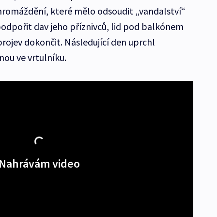
romáždění, které mělo odsoudit „vandalství“
odpořit dav jeho příznivců, lid pod balkónem
projev dokončit. Následující den uprchl
nou ve vrtulníku.
Nahrávám video