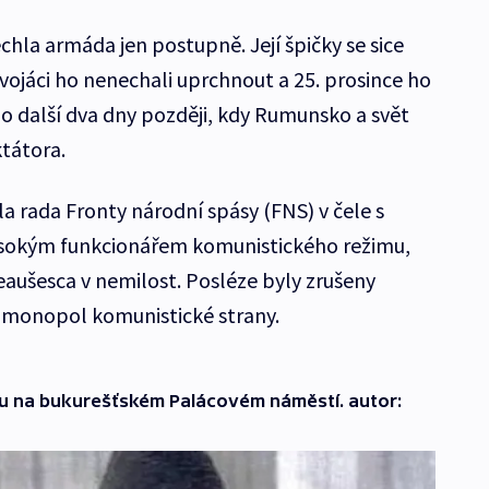
hla armáda jen postupně. Její špičky se sice
 vojáci ho nenechali uprchnout a 25. prosince ho
ž o další dva dny později, kdy Rumunsko a svět
tátora.
a rada Fronty národní spásy (FNS) v čele s
ysokým funkcionářem komunistického režimu,
eaušesca v nemilost. Posléze byly zrušeny
 monopol komunistické strany.
vu na bukurešťském Palácovém náměstí. autor: