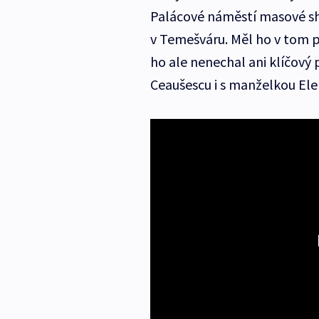
Palácové náměstí masové sh
v Temešváru. Měl ho v tom p
ho ale nenechal ani klíčový 
Ceaušescu i s manželkou Ele