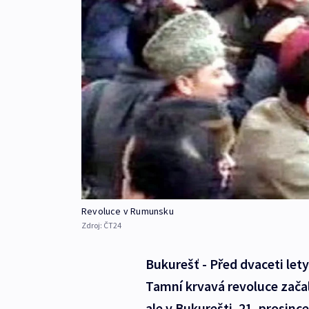
Revoluce v Rumunsku
Zdroj:
ČT24
Bukurešť - Před dvaceti let
Tamní krvavá revoluce začal
ale v Bukurešti. 21. prosin