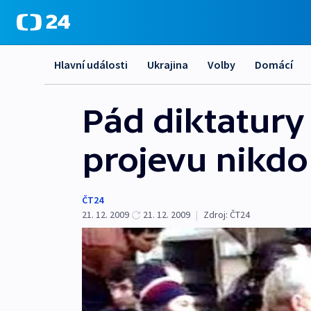
Hlavní události
Ukrajina
Volby
Domácí
Pád diktatur
projevu nikdo
ČT24
21. 12. 2009
21. 12. 2009
|
Zdroj:
ČT24