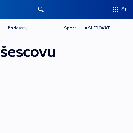
ČT
Podcasty
Sport
SLEDOVAT
ušescovu