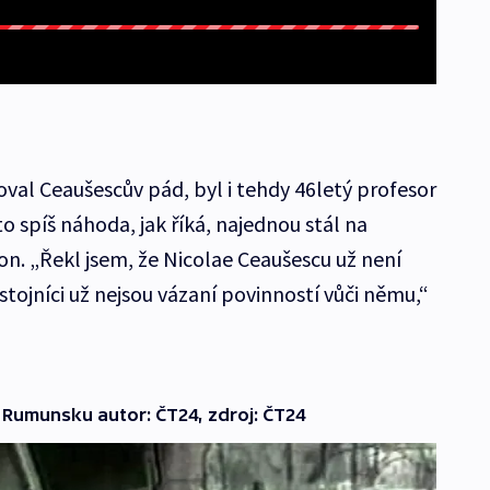
oval Ceaušescův pád, byl i tehdy 46letý profesor
to spíš náhoda, jak říká, najednou stál na
on. „Řekl jsem, že Nicolae Ceaušescu už není
stojníci už nejsou vázaní povinností vůči němu,“
 Rumunsku autor: ČT24, zdroj: ČT24