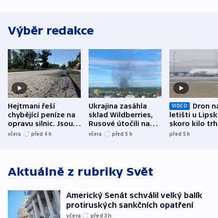
Výběr redakce
Hejtmani řeší
Ukrajina zasáhla
Dron n
VIDEO
chybějící peníze na
sklad Wildberries,
letišti u Lips
opravu silnic. Jsou
Rusové útočili na
skoro kilo trh
nenárokové, namítá
trh, hasiče či
indicie ukazuj
včera
před 4
h
včera
před 5
h
před 5
h
ministerstvo
stadion
Rusko
Aktuálně z rubriky
Svět
Americký Senát schválil velký balík
protiruských sankčních opatření
včera
před 3
h