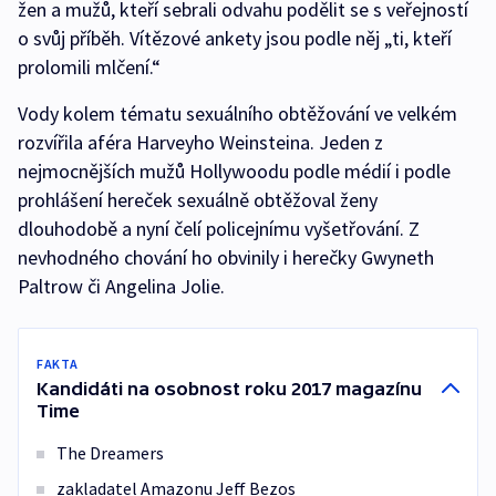
žen a mužů, kteří sebrali odvahu podělit se s veřejností
o svůj příběh. Vítězové ankety jsou podle něj „ti, kteří
prolomili mlčení.“
Vody kolem tématu sexuálního obtěžování ve velkém
rozvířila aféra Harveyho Weinsteina. Jeden z
nejmocnějších mužů Hollywoodu podle médií i podle
prohlášení hereček sexuálně obtěžoval ženy
dlouhodobě a nyní čelí policejnímu vyšetřování. Z
nevhodného chování ho obvinily i herečky Gwyneth
Paltrow či Angelina Jolie.
FAKTA
Kandidáti na osobnost roku 2017 magazínu
Time
The Dreamers
zakladatel Amazonu Jeff Bezos