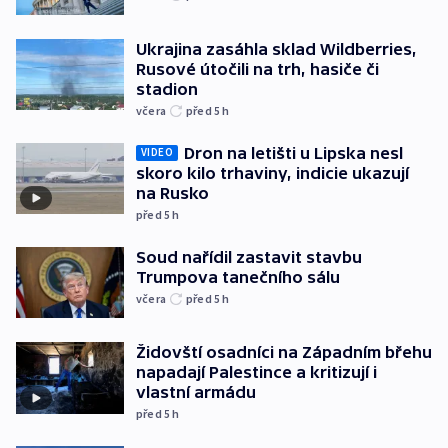
Ukrajina zasáhla sklad Wildberries,
Rusové útočili na trh, hasiče či
stadion
včera
před 5
h
Dron na letišti u Lipska nesl
VIDEO
skoro kilo trhaviny, indicie ukazují
na Rusko
před 5
h
Soud nařídil zastavit stavbu
Trumpova tanečního sálu
včera
před 5
h
Židovští osadníci na Západním břehu
napadají Palestince a kritizují i
vlastní armádu
před 5
h