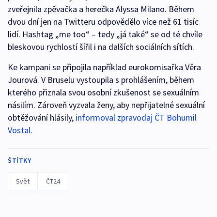
zveřejnila zpěvačka a herečka Alyssa Milano. Během
dvou dní jen na Twitteru odpovědělo více než 61 tisíc
lidí. Hashtag „me too“ – tedy „já také“ se od té chvíle
bleskovou rychlostí šířil i na dalších sociálních sítích.
Ke kampani se připojila například eurokomisařka Věra
Jourová. V Bruselu vystoupila s prohlášením, během
kterého přiznala svou osobní zkušenost se sexuálním
násilím. Zároveň vyzvala ženy, aby nepřijatelné sexuální
obtěžování hlásily,
informoval zpravodaj ČT Bohumil
Vostal.
ŠTÍTKY
Svět
ČT24