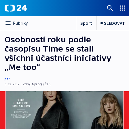
Sport
SLEDOVAT
Rubriky
Osobností roku podle
časopisu Time se stali
všichni účastníci iniciativy
„Me too“
paf
6. 12. 2017
|
Zdroj:
Npr.org / ČTK