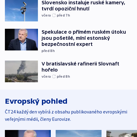
Slovensko instaluje ruské kamery,
tvrdí opoziční hnutí
včera
před 7
h
Spekulace o přímém ruském útoku
jsou pošetilé, míní estonský
bezpečnostní expert
před 8
h
V bratislavské rafinerii Slovnaft
hořelo
včera
před 8
h
Evropský pohled
ČT24 každý den vybírá z obsahu publikovaného evropskými
veřejnými médii, členy Eurovize.