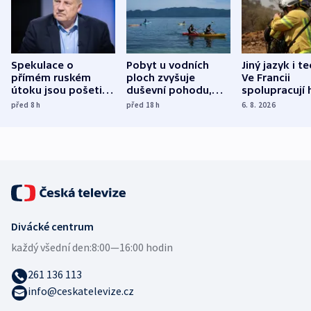
Spekulace o
Pobyt u vodních
Jiný jazyk i t
přímém ruském
ploch zvyšuje
Ve Francii
útoku jsou pošetilé,
duševní pohodu,
spolupracují h
míní estonský
ukázala
různých zemí
před 8
h
před 18
h
6. 8. 2026
bezpečnostní
mezinárodní studie
expert
Divácké centrum
každý všední den:
8:00—16:00 hodin
261 136 113
info@ceskatelevize.cz