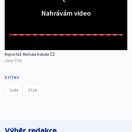
Nahrávám video
Reportáž Michala Kubala
Zdroj:
ČT24
ŠTÍTKY
Svět
ČT24
Výběr redakce