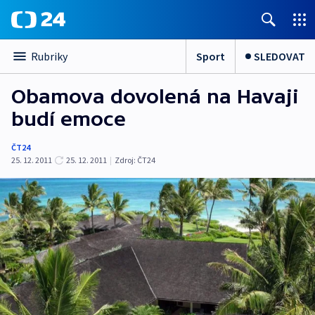
Sport
SLEDOVAT
Rubriky
Obamova dovolená na Havaji
budí emoce
ČT24
25. 12. 2011
25. 12. 2011
|
Zdroj:
ČT24