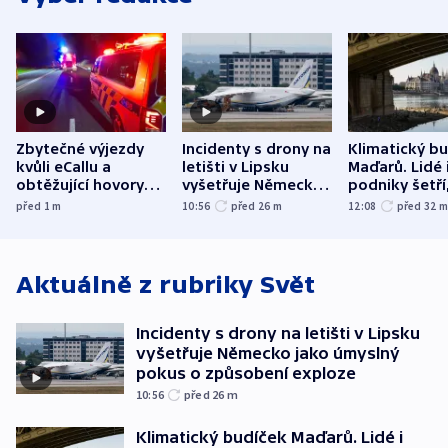
Zbytečné výjezdy
Incidenty s drony na
Klimatický b
kvůli eCallu a
letišti v Lipsku
Maďarů. Lidé 
obtěžující hovory
vyšetřuje Německo
podniky šetří
zdržují záchranáře
jako úmyslný pokus
omezuje se d
před 1
m
10:56
před 26
m
12:08
před 32
o způsobení
i svícení
exploze
Aktuálně z rubriky
Svět
Incidenty s drony na letišti v Lipsku
vyšetřuje Německo jako úmyslný
pokus o způsobení exploze
10:56
před 26
m
Klimatický budíček Maďarů. Lidé i