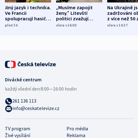
Jiný jazyk i technika.
„Musíme zapojit
Na Ukrajině j
Ve Francii
ženy.“ Litevští
zadržováni o
spolupracují hasiči z
politici zvažují
z více než 50 
různých zemí
dohodu o
Bojovali na s
před 5
h
včera v 16:00
včera v 14:37
demografii
Ruska
Divácké centrum
každý všední den:
8:00—16:00 hodin
261 136 113
info@ceskatelevize.cz
TV program
Pro média
Živé vysílání
Reklama