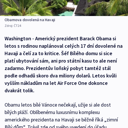
Obamova dovolená na Havaji
Zdroj:
ČT24
Washington - Americký prezident Barack Obama si
letos s rodinou naplánoval celých 17 dní dovolené na
Havaji a čelí za to kritice. Šéf Bílého domu si sice
platí ubytování sám, ani pro státní kasu to ale není
zadarmo. Prezidentův loňský pobyt tamtéž stál
podle odhadů skoro dva miliony dolarů. Letos kvůli
vyšším nákladům na let Air Force One dokonce
dvakrát tolik.
Obamu letos bílé Vánoce nečekají, užije si ale dost
bílých pláží. Oblíbenému luxusnímu komplexu
amerického prezidenta na Havaji se běžně říká „zimní
Bílý dům“. Trávil zde od svého uvedení do úřadu