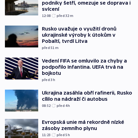
podniky šetří, omezuje se doprava i
svícení
12:08
před 32
m
Rusko uvažuje o využití dronů
ukrajinské výroby k útokům v
Pobaltí, tvrdí Litva
před 51
m
Vedení FIFA se omluvilo za chyby a
podpořilo Infantina. UEFA trvá na
bojkotu
před 3
h
Ukrajina zasáhla obří rafinerii, Rusko
cílilo na nádraží či autobus
08:52
před 4
h
Evropská unie má rekordně nízké
zásoby zemního plynu
11:23
před 5
h