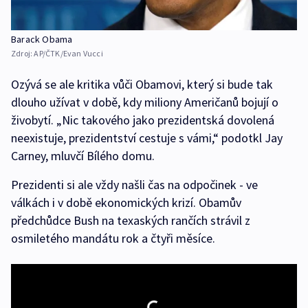
Barack Obama
Zdroj:
AP/ČTK/Evan Vucci
Ozývá se ale kritika vůči Obamovi, který si bude tak
dlouho užívat v době, kdy miliony Američanů bojují o
živobytí. „Nic takového jako prezidentská dovolená
neexistuje, prezidentství cestuje s vámi,“ podotkl Jay
Carney, mluvčí Bílého domu.
Prezidenti si ale vždy našli čas na odpočinek - ve
válkách i v době ekonomických krizí. Obamův
předchůdce Bush na texaských rančích strávil z
osmiletého mandátu rok a čtyři měsíce.