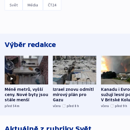
Svět
Média
ČT24
Výběr redakce
Méně metrů, vyšší
Izrael znovu odmítl
Kanadu i Evro
ceny. Nové byty jsou
mírový plán pro
sužují lesní p
stále menší
Gazu
V Britské Kol
evakuovali tis
před 54
m
včera
před 8
h
včera
před 9
h
Aktuálně z rubriky
Svět