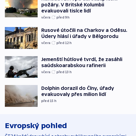
požáry. V Britské Kolumbii
evakuovali tisíce lidí
včera
před 9
h
Rusové útočili na Charkov a Oděsu.
Údery hlásí i úřady v Bělgorodu
včera
před 12
h
Jemenští hútíové tvrdí, že zasáhli
saúdskoarabskou rafinerii
včera
před 13
h
Dolphin dorazil do Číny, úřady
evakuovaly přes milion lidí
před 15
h
Evropský pohled
ČT24 každý den vybírá z obsahu publikovaného evropskými