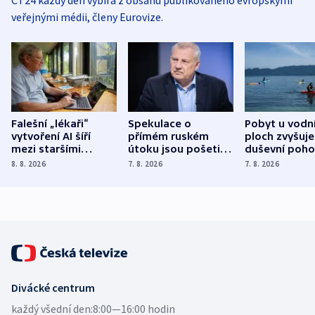
veřejnými médii, členy Eurovize.
Falešní „lékaři“
Spekulace o
Pobyt u vodn
vytvoření AI šíří
přímém ruském
ploch zvyšuje
mezi staršími
útoku jsou pošetilé,
duševní poho
Poláky nebezpečné
míní estonský
ukázala
8. 8. 2026
7. 8. 2026
7. 8. 2026
zdravotní rady
bezpečnostní
mezinárodní 
expert
Divácké centrum
každý všední den:
8:00—16:00 hodin