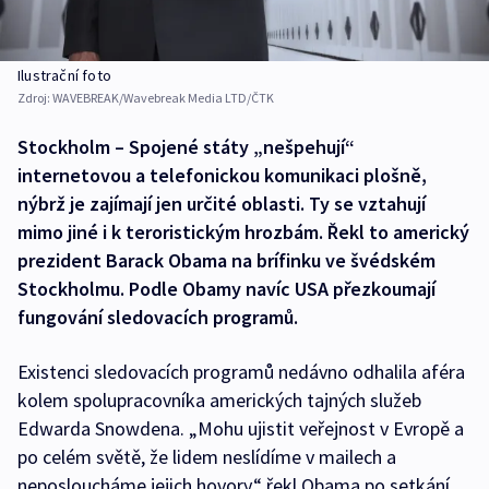
Ilustrační foto
Zdroj:
WAVEBREAK/Wavebreak Media LTD/ČTK
Stockholm – Spojené státy „nešpehují“
internetovou a telefonickou komunikaci plošně,
nýbrž je zajímají jen určité oblasti. Ty se vztahují
mimo jiné i k teroristickým hrozbám. Řekl to americký
prezident Barack Obama na brífinku ve švédském
Stockholmu. Podle Obamy navíc USA přezkoumají
fungování sledovacích programů.
Existenci sledovacích programů nedávno odhalila aféra
kolem spolupracovníka amerických tajných služeb
Edwarda Snowdena. „Mohu ujistit veřejnost v Evropě a
po celém světě, že lidem neslídíme v mailech a
neposloucháme jejich hovory,“ řekl Obama po setkání