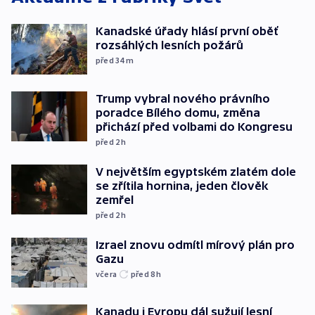
Kanadské úřady hlásí první oběť
rozsáhlých lesních požárů
před 34
m
Trump vybral nového právního
poradce Bílého domu, změna
přichází před volbami do Kongresu
před 2
h
V největším egyptském zlatém dole
se zřítila hornina, jeden člověk
zemřel
před 2
h
Izrael znovu odmítl mírový plán pro
Gazu
včera
před 8
h
Kanadu i Evropu dál sužují lesní