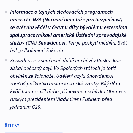
Informace o tajných sledovacích programech
americké NSA (Národní agentuře pro bezpečnost)
se svět dozvěděl v červnu díky bývalému externímu
spolupracovníkovi americké Ústřední zpravodajské
služby (CIA) Snowdenovi
. Ten je poskytl médiím. Svět
byl „odhalením“ šokován.
Snowden se v současné době nachází v Rusku, kde
získal dočasný azyl. Ve Spojených státech je totiž
obviněn ze špionáže. Udělení azylu Snowdenovi
značně poškodilo americko-ruské vztahy. Bílý dům
kvůli tomu zrušil třeba plánovanou schůzku Obamy s
ruským prezidentem Vladimirem Putinem před
jednáním G20.
ŠTÍTKY