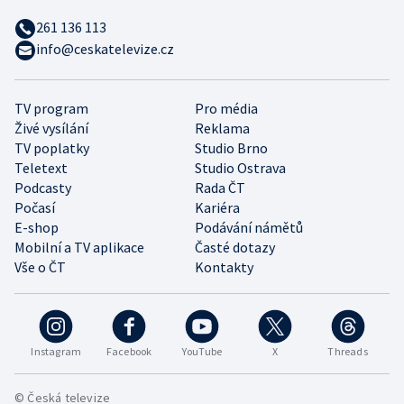
261 136 113
info@ceskatelevize.cz
TV program
Pro média
Živé vysílání
Reklama
TV poplatky
Studio Brno
Teletext
Studio Ostrava
Podcasty
Rada ČT
Počasí
Kariéra
E-shop
Podávání námětů
Mobilní a TV aplikace
Časté dotazy
Vše o ČT
Kontakty
Instagram
Facebook
YouTube
X
Threads
© Česká televize