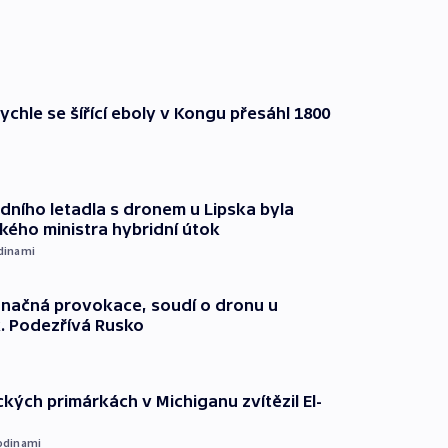
ychle se šířící eboly v Kongu přesáhl 1800
dního letadla s dronem u Lipska byla
ého ministra hybridní útok
dinami
načná provokace, soudí o dronu u
. Podezřívá Rusko
kých primárkách v Michiganu zvítězil El-
odinami