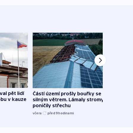
al pět lidí
Částí území prošly bouřky se
Česk
obu v kauze
silným větrem. Lámaly stromy a
stud
poničily střechu
cenu 
včera
před 9
hodinami
včera