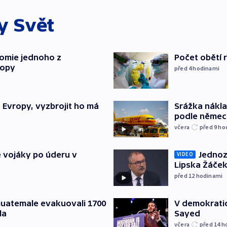
ky
Svět
tomie jednoho z
Počet obětí r
ropy
před 4
hodinami
“ Evropy, vyzbrojit ho má
Srážka nákla
podle německ
včera
před 9
ho
Jednoz
é vojáky po úderu v
VIDEO
Lipska Žáček
před 12
hodinami
 Guatemale evakuovali 1700
V demokratic
la
Sayed
včera
před 14
h