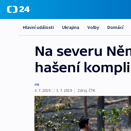
Hlavní události
Ukrajina
Volby
Domácí
Na severu Něm
hašení kompli
ire
3. 7. 2019
3. 7. 2019
|
Zdroj:
ČTK