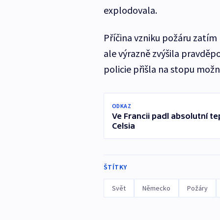
explodovala.
Příčina vzniku požáru zatím 
ale výrazně zvýšila pravděpo
policie přišla na stopu mož
ODKAZ
Ve Francii padl absolutní te
Celsia
ŠTÍTKY
Svět
Německo
Požáry