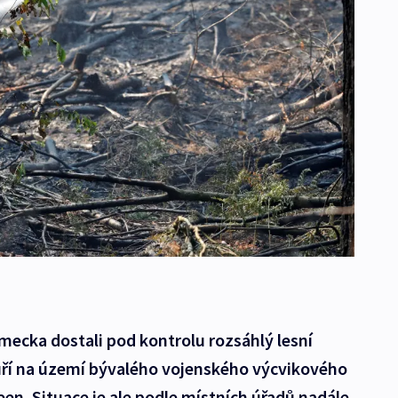
ěmecka dostali pod kontrolu rozsáhlý lesní
zuří na území bývalého vojenského výcvikového
en. Situace je ale podle místních úřadů nadále