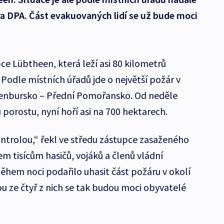
a DPA. Část evakuovaných lidí se už bude moci
ce Lübtheen, která leží asi 80 kilometrů
odle místních úřadů jde o největší požár v
lenbursko – Přední Pomořansko. Od neděle
 porostu, nyní hoří asi na 700 hektarech.
rolou,“ řekl ve středu zástupce zasaženého
m tisícům hasičů, vojáků a členů vládní
během noci podařilo uhasit část požáru v okolí
u ze čtyř z nich se tak budou moci obyvatelé