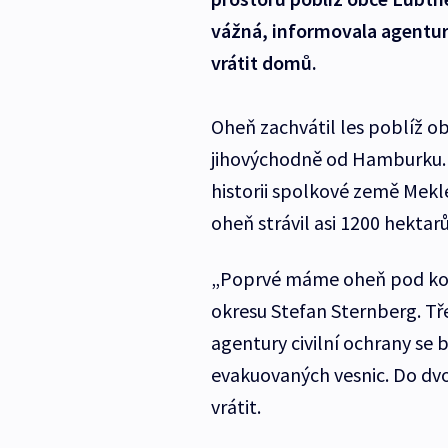
vážná, informovala agentur
vrátit domů.
Oheň zachvátil les poblíž ob
jihovýchodně od Hamburku. P
historii spolkové země Mek
oheň strávil asi 1200 hektarů
„Poprvé máme oheň pod kont
okresu Stefan Sternberg. Tře
agentury civilní ochrany se 
evakuovaných vesnic. Do dvo
vrátit.