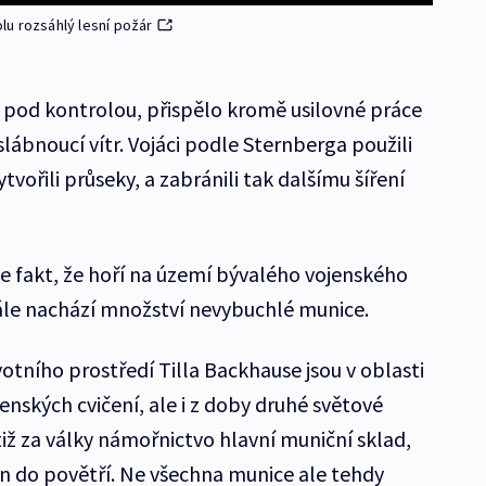
u rozsáhlý lesní požár
r pod kontrolou, přispělo kromě usilovné práce
slábnoucí vítr. Vojáci podle Sternberga použili
tvořili průseky, a zabránili tak dalšímu šíření
 fakt, že hoří na území bývalého vojenského
 stále nachází množství nevybuchlé munice.
otního prostředí Tilla Backhause jsou v oblasti
enských cvičení, ale i z doby druhé světové
iž za války námořnictvo hlavní muniční sklad,
en do povětří. Ne všechna munice ale tehdy