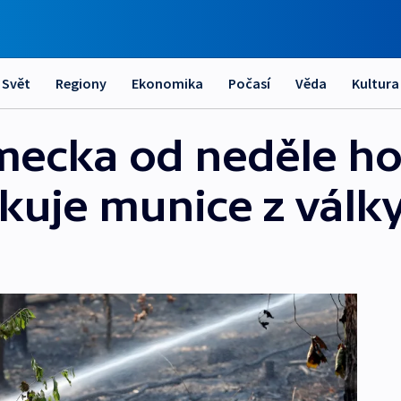
Svět
Regiony
Ekonomika
Počasí
Věda
Kultura
ecka od neděle hoř
kuje munice z válk