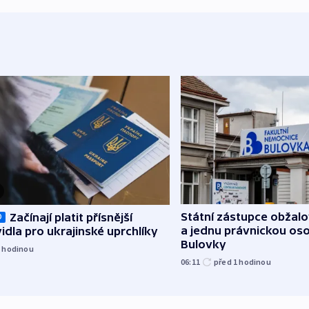
Státní zástupce obžalov
Začínají platit přísnější
O
a jednu právnickou os
idla pro ukrajinské uprchlíky
Bulovky
1
hodinou
06:11
před 1
hodinou