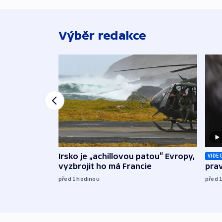
Výběr redakce
Irsko je „achillovou patou“ Evropy,
VIDE
vyzbrojit ho má Francie
prav
před 1
hodinou
před 