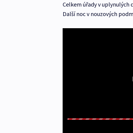
Celkem úřady v uplynulých dn
Další noc v nouzových podmí