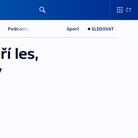
ČT
Podcasty
Sport
SLEDOVAT
í les,
y