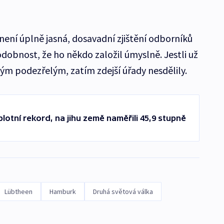
není úplně jasná, dosavadní zjištění odborníků
dobnost, že ho někdo založil úmyslně. Jestli už
ným podezřelým, zatím zdejší úřady nesdělily.
plotní rekord, na jihu země naměřili 45,9 stupně
Lübtheen
Hamburk
Druhá světová válka