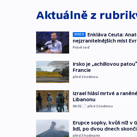
Aktuálně z rubri
Enkláva Ceuta: Ana
VIDEO
nejzranitelnějších míst Ev
Právě teď
Irsko je „achillovou patou
Francie
před 1
hodinou
Izrael hlásí mrtvé a raněn
Libanonu
06:02
před 1
hodinou
Erupce sopky, kvůli níž v
lidí, po dvou dnech skonči
před 3
hodinami