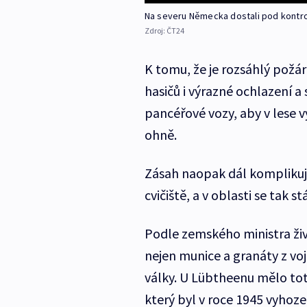
Na severu Německa dostali pod kontrol
Zdroj:
ČT24
K tomu, že je rozsáhlý požá
hasičů i výrazné ochlazení a 
pancéřové vozy, aby v lese vy
ohně.
Zásah naopak dál komplikuje
cvičiště, a v oblasti se tak
Podle zemského ministra živ
nejen munice a granáty z voj
války. U Lübtheenu mělo tot
který byl v roce 1945 vyhoz