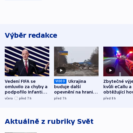
Výběr redakce
Vedení FIFA se
Ukrajina
Zbytečné výj
VIDEO
omluvilo za chyby a
buduje další
kvůli eCallu a
podpořilo Infantina.
opevnění na hranici
obtěžující ho
UEFA trvá na
s Běloruskem
zdržují záchr
včera
před 7
h
před 7
h
před 8
h
bojkotu
Aktuálně z rubriky
Svět