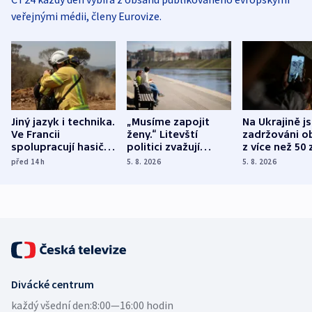
veřejnými médii, členy Eurovize.
Jiný jazyk i technika.
„Musíme zapojit
Na Ukrajině j
Ve Francii
ženy.“ Litevští
zadržováni o
spolupracují hasiči z
politici zvažují
z více než 50 
různých zemí
dohodu o
Bojovali na s
před 14
h
5. 8. 2026
5. 8. 2026
demografii
Ruska
Divácké centrum
každý všední den:
8:00—16:00 hodin