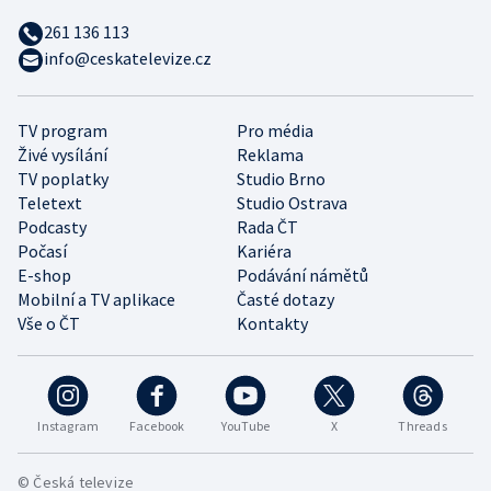
261 136 113
info@ceskatelevize.cz
TV program
Pro média
Živé vysílání
Reklama
TV poplatky
Studio Brno
Teletext
Studio Ostrava
Podcasty
Rada ČT
Počasí
Kariéra
E-shop
Podávání námětů
Mobilní a TV aplikace
Časté dotazy
Vše o ČT
Kontakty
Instagram
Facebook
YouTube
X
Threads
© Česká televize