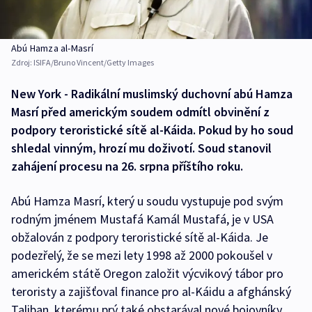
Abú Hamza al-Masrí
Zdroj:
ISIFA/Bruno Vincent/Getty Images
New York - Radikální muslimský duchovní abú Hamza
Masrí před americkým soudem odmítl obvinění z
podpory teroristické sítě al-Káida. Pokud by ho soud
shledal vinným, hrozí mu doživotí. Soud stanovil
zahájení procesu na 26. srpna příštího roku.
Abú Hamza Masrí, který u soudu vystupuje pod svým
rodným jménem Mustafá Kamál Mustafá, je v USA
obžalován z podpory teroristické sítě al-Káida. Je
podezřelý, že se mezi lety 1998 až 2000 pokoušel v
americkém státě Oregon založit výcvikový tábor pro
teroristy a zajišťoval finance pro al-Káidu a afghánský
Taliban, kterému prý také obstarával nové bojovníky.