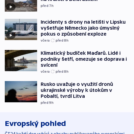
před 7
h
Incidenty s drony na letišti v Lipsku
vyšetřuje Německo jako úmyslný
pokus o způsobení exploze
včera
před 8
h
Klimatický budíček Maďarů. Lidé i
podniky šetří, omezuje se doprava i
svícení
včera
před 8
h
Rusko uvažuje o využití dronů
ukrajinské výroby k útokům v
Pobaltí, tvrdí Litva
před 9
h
Evropský pohled
ČT24 každý den vybírá z obsahu publikovaného evropskými