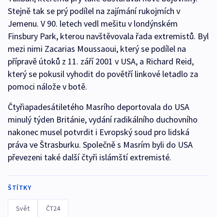
Stejně tak se prý podílel na zajímání rukojmích v
Jemenu. V 90. letech vedl mešitu v londýnském
Finsbury Park, kterou navštěvovala řada extremistů. Byl
mezi nimi Zacarias Moussaoui, který se podílel na
přípravě útoků z 11. září 2001 v USA, a Richard Reid,
který se pokusil vyhodit do povětří linkové letadlo za
pomoci nálože v botě.
Čtyřiapadesátiletého Masrího deportovala do USA
minulý týden Británie, vydání radikálního duchovního
nakonec musel potvrdit i Evropský soud pro lidská
práva ve Štrasburku. Společně s Masrím byli do USA
převezeni také další čtyři islámští extremisté.
ŠTÍTKY
Svět
ČT24