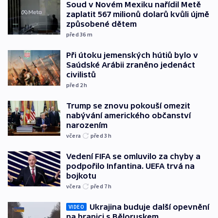
Soud v Novém Mexiku nařídil Metě
zaplatit 567 milionů dolarů kvůli újmě
způsobené dětem
před 36
m
Při útoku jemenských hútiů bylo v
Saúdské Arábii zraněno jedenáct
civilistů
před 2
h
Trump se znovu pokouší omezit
nabývání amerického občanství
narozením
včera
před 3
h
Vedení FIFA se omluvilo za chyby a
podpořilo Infantina. UEFA trvá na
bojkotu
včera
před 7
h
Ukrajina buduje další opevnění
VIDEO
na hranici s Běloruskem