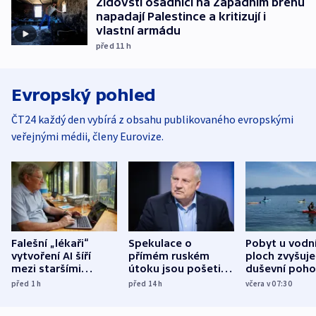
Židovští osadníci na Západním břehu
napadají Palestince a kritizují i
vlastní armádu
před 11
h
Evropský pohled
ČT24 každý den vybírá z obsahu publikovaného evropskými
veřejnými médii, členy Eurovize.
Falešní „lékaři“
Spekulace o
Pobyt u vodn
vytvoření AI šíří
přímém ruském
ploch zvyšuje
mezi staršími
útoku jsou pošetilé,
duševní poho
Poláky nebezpečné
míní estonský
ukázala
před 1
h
před 14
h
včera v 07:30
zdravotní rady
bezpečnostní
mezinárodní 
expert