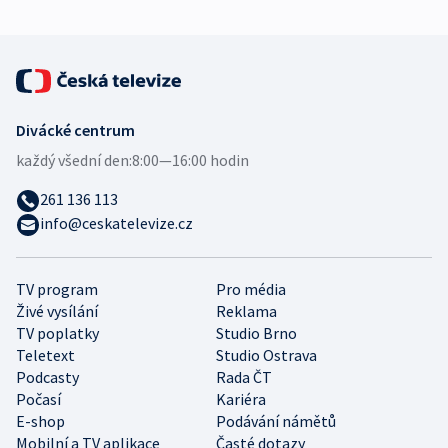
Divácké centrum
každý všední den:
8:00—16:00 hodin
261 136 113
info@ceskatelevize.cz
TV program
Pro média
Živé vysílání
Reklama
TV poplatky
Studio Brno
Teletext
Studio Ostrava
Podcasty
Rada ČT
Počasí
Kariéra
E-shop
Podávání námětů
Mobilní a TV aplikace
Časté dotazy