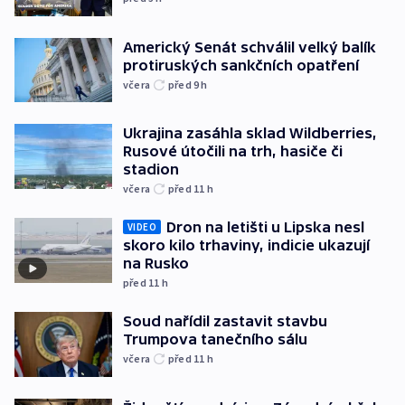
Americký Senát schválil velký balík
protiruských sankčních opatření
včera
před 9
h
Ukrajina zasáhla sklad Wildberries,
Rusové útočili na trh, hasiče či
stadion
včera
před 11
h
Dron na letišti u Lipska nesl
VIDEO
skoro kilo trhaviny, indicie ukazují
na Rusko
před 11
h
Soud nařídil zastavit stavbu
Trumpova tanečního sálu
včera
před 11
h