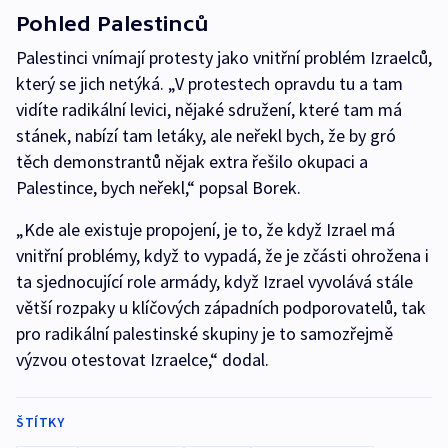
Pohled Palestinců
Palestinci vnímají protesty jako vnitřní problém Izraelců,
který se jich netýká. „V protestech opravdu tu a tam
vidíte radikální levici, nějaké sdružení, které tam má
stánek, nabízí tam letáky, ale neřekl bych, že by gró
těch demonstrantů nějak extra řešilo okupaci a
Palestince, bych neřekl,“ popsal Borek.
„Kde ale existuje propojení, je to, že když Izrael má
vnitřní problémy, když to vypadá, že je zčásti ohrožena i
ta sjednocující role armády, když Izrael vyvolává stále
větší rozpaky u klíčových západních podporovatelů, tak
pro radikální palestinské skupiny je to samozřejmě
výzvou otestovat Izraelce,“ dodal.
ŠTÍTKY