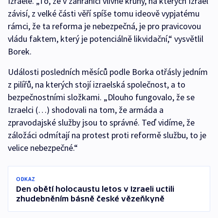
Izraele. „To, že v zahraničí vlivné kruhy, na kterých Izrael
závisí, z velké části věří spíše tomu ideově vypjatému
rámci, že ta reforma je nebezpečná, je pro pravicovou
vládu faktem, který je potenciálně likvidační,“ vysvětlil
Borek.
Události posledních měsíců podle Borka otřásly jedním
z pilířů, na kterých stojí izraelská společnost, a to
bezpečnostními složkami. „Dlouho fungovalo, že se
Izraelci (…) shodovali na tom, že armáda a
zpravodajské služby jsou to správné. Teď vidíme, že
záložáci odmítají na protest proti reformě službu, to je
velice nebezpečné.“
ODKAZ
Den obětí holocaustu letos v Izraeli uctili
zhudebněním básně české vězeňkyně