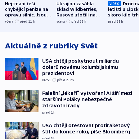
Hejtmani řeší
Ukrajina zasáhla
Dron n
VIDEO
chybějící peníze na
sklad Wildberries,
letišti u Lips
opravu silnic. Jsou
Rusové útočili na
skoro kilo trh
nenárokové, namítá
trh, hasiče či
indicie ukazuj
včera
před 11
h
včera
před 11
h
před 11
h
ministerstvo
stadion
Rusko
Aktuálně z rubriky
Svět
USA chtějí poskytnout miliardu
dolarů novému kolumbijskému
prezidentovi
06:51
před 25
m
Falešní „lékaři“ vytvoření AI šíří mezi
staršími Poláky nebezpečné
zdravotní rady
před 1
h
USA chtějí otestovat protiraketový
štít do konce roku, píše Bloomberg
před 5
h