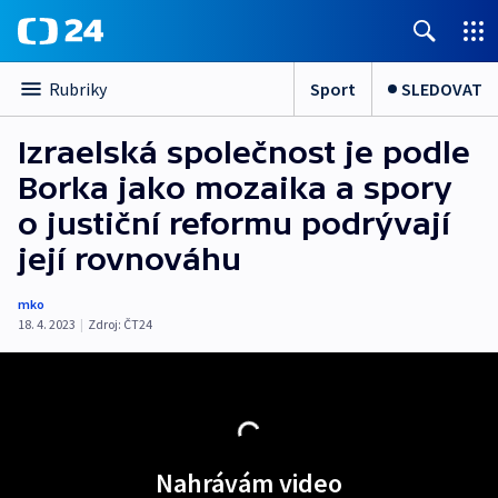
Sport
SLEDOVAT
Rubriky
Izraelská společnost je podle
Borka jako mozaika a spory
o justiční reformu podrývají
její rovnováhu
mko
18. 4. 2023
|
Zdroj:
ČT24
Nahrávám video