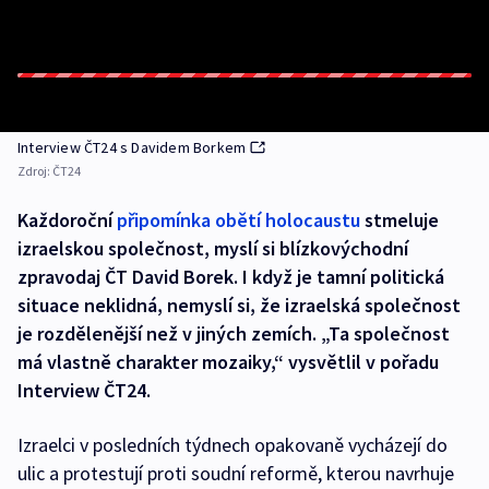
Interview ČT24 s Davidem Borkem
Zdroj:
ČT24
Každoroční
připomínka obětí holocaustu
stmeluje
izraelskou společnost, myslí si blízkovýchodní
zpravodaj ČT David Borek. I když je tamní politická
situace neklidná, nemyslí si, že izraelská společnost
je rozdělenější než v jiných zemích. „Ta společnost
má vlastně charakter mozaiky,“ vysvětlil v pořadu
Interview ČT24.
Izraelci v posledních týdnech opakovaně vycházejí do
ulic a protestují proti soudní reformě, kterou navrhuje