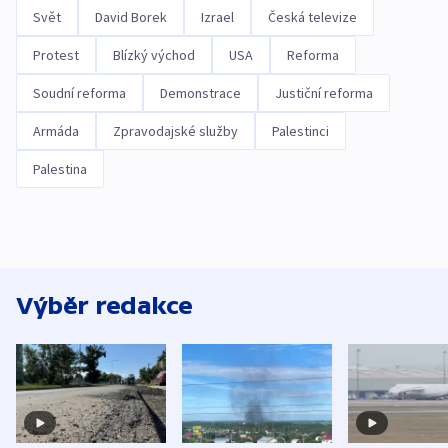
Svět
David Borek
Izrael
Česká televize
Protest
Blízký východ
USA
Reforma
Soudní reforma
Demonstrace
Justiční reforma
Armáda
Zpravodajské služby
Palestinci
Palestina
Výběr redakce