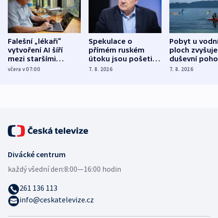
Falešní „lékaři“
Spekulace o
Pobyt u vodn
vytvoření AI šíří
přímém ruském
ploch zvyšuje
mezi staršími
útoku jsou pošetilé,
duševní poho
Poláky nebezpečné
míní estonský
ukázala
včera v 07:00
7. 8. 2026
7. 8. 2026
zdravotní rady
bezpečnostní
mezinárodní 
expert
Divácké centrum
každý všední den:
8:00—16:00 hodin
261 136 113
info@ceskatelevize.cz