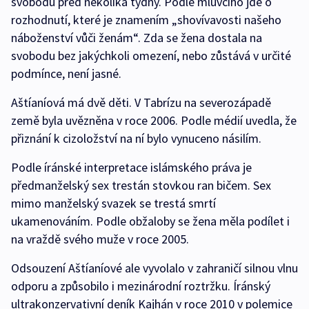
svobodu před několika týdny. Podle mluvčího jde o
rozhodnutí, které je znamením „shovívavosti našeho
náboženství vůči ženám“. Zda se žena dostala na
svobodu bez jakýchkoli omezení, nebo zůstává v určité
podmínce, není jasné.
Aštíaníová má dvě děti. V Tabrízu na severozápadě
země byla uvězněna v roce 2006. Podle médií uvedla, že
přiznání k cizoložství na ní bylo vynuceno násilím.
Podle íránské interpretace islámského práva je
předmanželský sex trestán stovkou ran bičem. Sex
mimo manželský svazek se trestá smrtí
ukamenováním. Podle obžaloby se žena měla podílet i
na vraždě svého muže v roce 2005.
Odsouzení Aštíaníové ale vyvolalo v zahraničí silnou vlnu
odporu a způsobilo i mezinárodní roztržku. Íránský
ultrakonzervativní deník Kajhán v roce 2010 v polemice