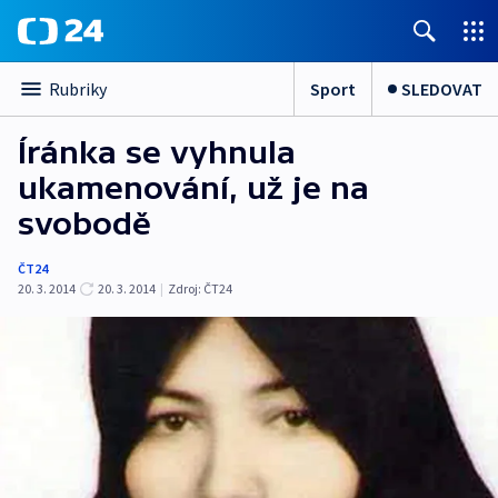
Sport
SLEDOVAT
Rubriky
Íránka se vyhnula
ukamenování, už je na
svobodě
ČT24
20. 3. 2014
20. 3. 2014
|
Zdroj:
ČT24