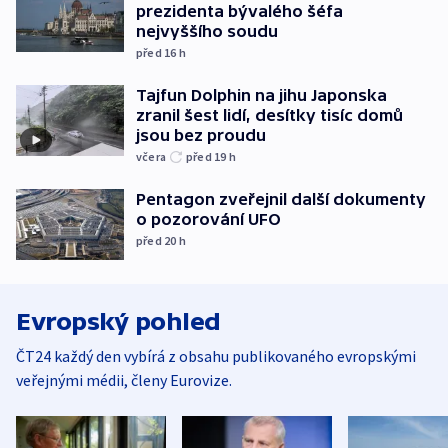
prezidenta bývalého šéfa
nejvyššího soudu
před 16
h
Tajfun Dolphin na jihu Japonska
zranil šest lidí, desítky tisíc domů
jsou bez proudu
včera
před 19
h
Pentagon zveřejnil další dokumenty
o pozorování UFO
před 20
h
Evropský pohled
ČT24 každý den vybírá z obsahu publikovaného evropskými
veřejnými médii, členy Eurovize.