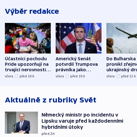
Výběr redakce
Účastníci pochodu
Americký Senát
Do Bulharska
Pride upozorňují na
potvrdil Trumpova
pronikl zřejm
trvající nerovnosti i
právníka jako
ukrajinský dr
společenskou
ministra
explodoval k
včera
před 10
h
včera
před 10
h
včera
před 11
h
atmosféru
spravedlnosti
od plynovod
Aktuálně z rubriky
Svět
Německý ministr po incidentu v
Lipsku varuje před každodenními
hybridními útoky
před 2
h