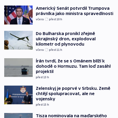
Americký Senát potvrdil Trumpova
právníka jako ministra spravedlnosti
včera
před 10
h
Do Bulharska pronikl zřejmě
ukrajinský dron, explodoval
kilometr od plynovodu
včera
před 11
h
Írán tvrdí, že se s Ománem blíží k
dohodě o Hormuzu. Tam loď zasáhl
projektil
před 13
h
Zelenskyj je poprvé v Srbsku. Země
chtějí spolupracovat, ale ne
vojensky
před 15
h
Tisza nominovala na maďarského