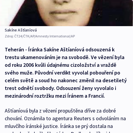
Sakíne Aštíaníová
Zdroj:
ČT24/ČTK/AP/Amnesty International/AP
Teherán - Íránka Sakíne Aštíaníová odsouzená k
trestu ukamenováním je na svobodě. Ve vězení byla
od roku 2006 kvůli údajnému cizoložství a vraždě
svého muže. Původní verdikt vyvolal pobouření po
celém světě a soud ho nakonec změnil na desetiletý
trest odnětí svobody. Odsouzení ženy vyvolalo i
mezinárodní roztržku mezi Íránem a Francií.
Aštíaníová byla z vězení propuštěna dříve za dobré
chování. Oznámila to agentura Reuters s odvoláním na
mluvčího íránské justice. Íránka se prý dostala na