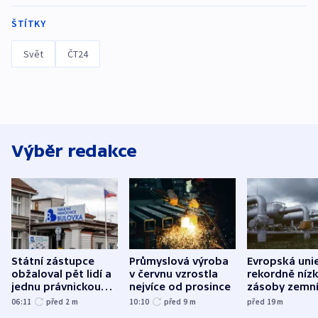
ŠTÍTKY
Svět
ČT24
Výběr redakce
Státní zástupce
Průmyslová výroba
Evropská uni
obžaloval pět lidí a
v červnu vzrostla
rekordně níz
jednu právnickou
nejvíce od prosince
zásoby zemn
osobu v kauze
plynu
06:11
před 2
m
10:10
před 9
m
před 19
m
Bulovky