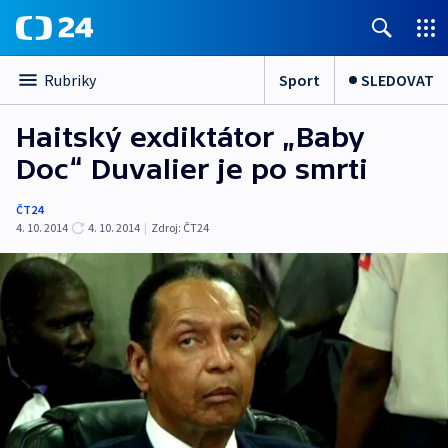
Sport
SLEDOVAT
Rubriky
Haitský exdiktátor „Baby
Doc“ Duvalier je po smrti
ČT24
4. 10. 2014
4. 10. 2014
|
Zdroj:
ČT24