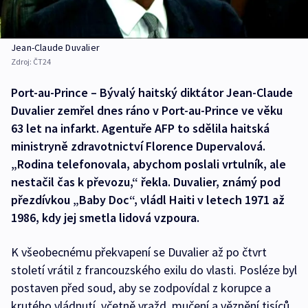
Jean-Claude Duvalier
Zdroj:
ČT24
Port-au-Prince – Bývalý haitský diktátor Jean-Claude
Duvalier zemřel dnes ráno v Port-au-Prince ve věku
63 let na infarkt. Agentuře AFP to sdělila haitská
ministryně zdravotnictví Florence Dupervalová.
„Rodina telefonovala, abychom poslali vrtulník, ale
nestačil čas k převozu,“ řekla. Duvalier, známý pod
přezdívkou „Baby Doc“, vládl Haiti v letech 1971 až
1986, kdy jej smetla lidová vzpoura.
K všeobecnému překvapení se Duvalier až po čtvrt
století vrátil z francouzského exilu do vlasti. Posléze byl
postaven před soud, aby se zodpovídal z korupce a
krutého vládnutí, včetně vražd, mučení a věznění tisíců