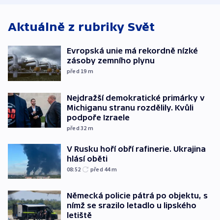
Aktuálně z rubriky
Svět
Evropská unie má rekordně nízké
zásoby zemního plynu
před 19
m
Nejdražší demokratické primárky v
Michiganu stranu rozdělily. Kvůli
podpoře Izraele
před 32
m
V Rusku hoří obří rafinerie. Ukrajina
hlásí oběti
08:52
před 44
m
Německá policie pátrá po objektu, s
nímž se srazilo letadlo u lipského
letiště