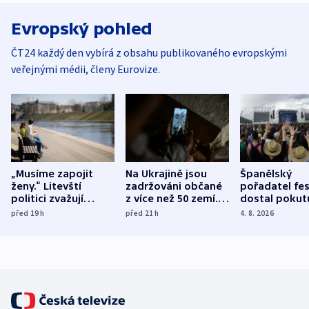
Evropský pohled
ČT24 každý den vybírá z obsahu publikovaného evropskými
veřejnými médii, členy Eurovize.
„Musíme zapojit
Na Ukrajině jsou
Španělský
ženy.“ Litevští
zadržováni občané
pořadatel fes
politici zvažují
z více než 50 zemí.
dostal pokut
dohodu o
Bojovali na straně
nekalé prakti
před 19
h
před 21
h
4. 8. 2026
demografii
Ruska