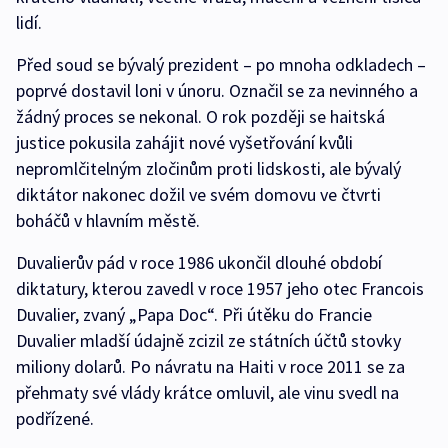
lidí.
Před soud se bývalý prezident – po mnoha odkladech –
poprvé dostavil loni v únoru. Označil se za nevinného a
žádný proces se nekonal. O rok později se haitská
justice pokusila zahájit nové vyšetřování kvůli
nepromlčitelným zločinům proti lidskosti, ale bývalý
diktátor nakonec dožil ve svém domovu ve čtvrti
boháčů v hlavním městě.
Duvalierův pád v roce 1986 ukončil dlouhé období
diktatury, kterou zavedl v roce 1957 jeho otec Francois
Duvalier, zvaný „Papa Doc“. Při útěku do Francie
Duvalier mladší údajně zcizil ze státních účtů stovky
miliony dolarů. Po návratu na Haiti v roce 2011 se za
přehmaty své vlády krátce omluvil, ale vinu svedl na
podřízené.