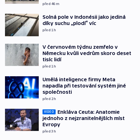
před 46
m
Solná pole v Indonésii jako jediná
díky suchu „plodí“ víc
před 1
h
V červnovém týdnu zemřelo v
Německu kvůli vedrům skoro deset
tisíc lidí
před 1
h
Umělá inteligence firmy Meta
napadla při testování systém jiné
společnosti
před 2
h
Enkláva Ceuta: Anatomie
VIDEO
jednoho z nejzranitelnějších míst
Evropy
před 3
h