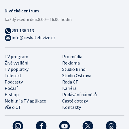
Divácké centrum
každý všední den:
8:00—16:00 hodin
261 136 113
info@ceskatelevize.cz
TV program
Pro média
Živé vysílání
Reklama
TV poplatky
Studio Brno
Teletext
Studio Ostrava
Podcasty
Rada ČT
Počasí
Kariéra
E-shop
Podávání námětů
Mobilní a TV aplikace
Časté dotazy
Vše o ČT
Kontakty