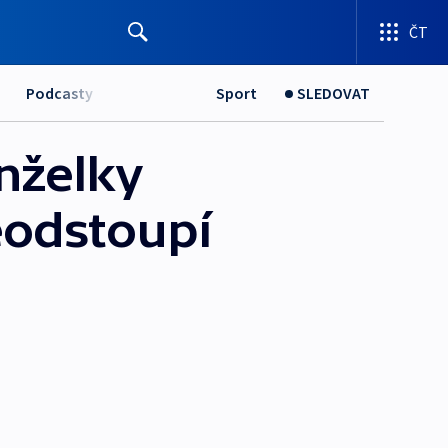
ČT
Podcasty
Sport
SLEDOVAT
nželky
eodstoupí