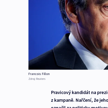
Francois Fillon
Zdroj:
Reuters
Pravicový kandidát na prezi
z kampaně. Nařčení, že jeh
označil za politicky motivo