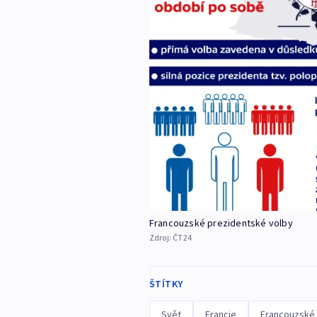
Francouzské prezidentské volby
Zdroj:
ČT24
ŠTÍTKY
Svět
Francie
Francouzské 