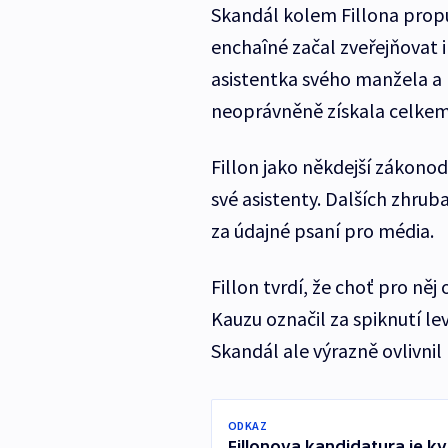
Skandál kolem Fillona prop
enchaîné začal zveřejňovat 
asistentka svého manžela a 
neoprávněně získala celkem 
Fillon jako někdejší zákonod
své asistenty. Dalších zhrub
za údajné psaní pro média.
Fillon tvrdí, že choť pro ně
Kauzu označil za spiknutí lev
Skandál ale výrazně ovlivn
ODKAZ
Fillonova kandidatura je kv