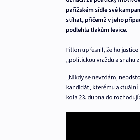
pařížském sídle své kampaně
stíhat, přičemž v jeho příp
podlehla tlakům levice.
Fillon upřesnil, že ho justic
„politickou vraždu a snahu z
„Nikdy se nevzdám, neodsto
kandidát, kterému aktuální 
kola 23. dubna do rozhodujíc