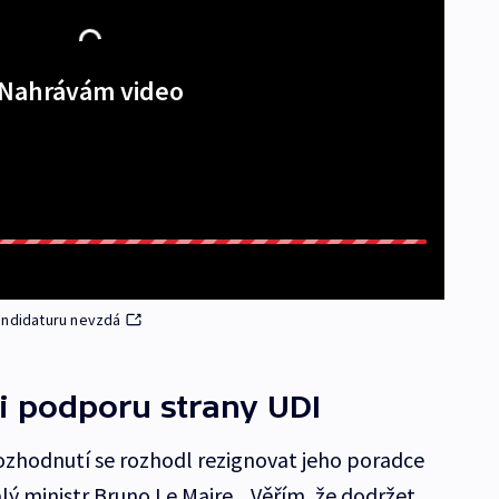
Nahrávám video
 kandidaturu nevzdá
 i podporu strany UDI
rozhodnutí se rozhodl rezignovat jeho poradce
alý ministr Bruno Le Maire. „Věřím, že dodržet