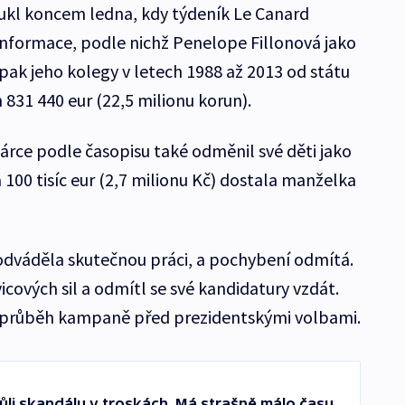
ukl koncem ledna, kdy týdeník Le Canard
informace, podle nichž Penelope Fillonová jako
pak jeho kolegy v letech 1988 až 2013 od státu
831 440 eur (22,5 milionu korun).
árce podle časopisu také odměnil své děti jako
a 100 tisíc eur (2,7 milionu Kč) dostala manželka
j odváděla skutečnou práci, a pochybení odmítá.
icových sil a odmítl se své kandidatury vzdát.
il průběh kampaně před prezidentskými volbami.
ůli skandálu v troskách. Má strašně málo času,