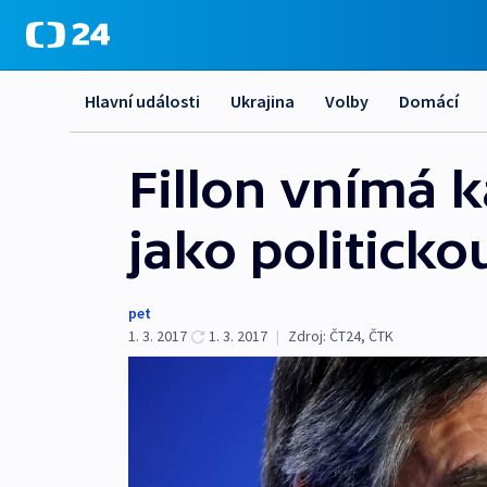
Hlavní události
Ukrajina
Volby
Domácí
Fillon vnímá 
jako politicko
pet
1. 3. 2017
1. 3. 2017
|
Zdroj:
ČT24, ČTK