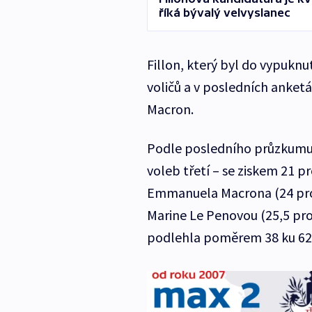
říká bývalý velvyslanec
Fillon, který byl do vypuknu
voličů a v posledních anket
Macron.
Podle posledního průzkumu a
voleb třetí – se ziskem 21 p
Emmanuela Macrona (24 proc
Marine Le Penovou (25,5 pro
podlehla poměrem 38 ku 62