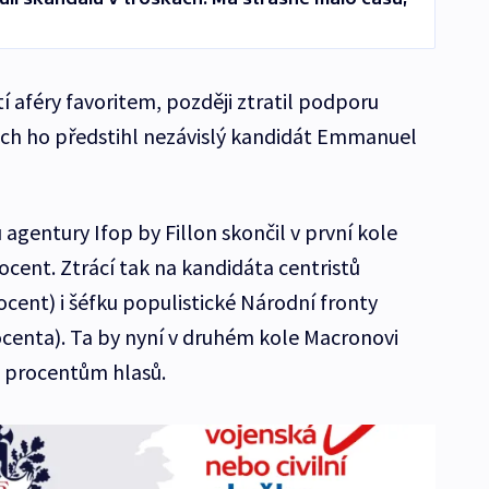
tí aféry favoritem, později ztratil podporu
ách ho předstihl nezávislý kandidát Emmanuel
gentury Ifop by Fillon skončil v první kole
rocent. Ztrácí tak na kandidáta centristů
ent) i šéfku populistické Národní fronty
centa). Ta by nyní v druhém kole Macronovi
 procentům hlasů.