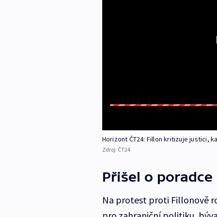
Horizont ČT24: Fillon kritizuje justici,
Zdroj:
ČT24
Přišel o poradce
Na protest proti Fillonově 
pro zahraniční politiku, býv