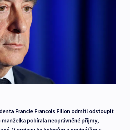
denta Francie Francois Fillon odmítl odstoupit
o manželka pobírala neoprávněné příjmy,
vané. V projevu ke kolegům a novinářům v