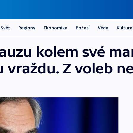
Svět
Regiony
Ekonomika
Počasí
Věda
Kultura
kauzu kolem své ma
u vraždu. Z voleb n