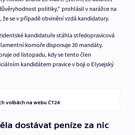
ůvěryhodnost politiky,“ prohlásil v narážce na
í, že se v případě obvinění vzdá kandidatury.
zidentské kandidatuře stáhla středopravicová
arlamentní komoře disponuje 30 mandáty.
ruje od listopadu, kdy se tento člen
iciálním kandidátem pravice v boji o Elysejský
ých volbách na webu ČT24
ěla dostávat peníze za nic