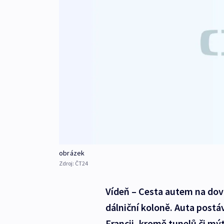
obrázek
Zdroj:
ČT24
Vídeň – Cesta autem na dov
dálniční koloně. Auta postáv
Francii, kromě tunelů či mýt