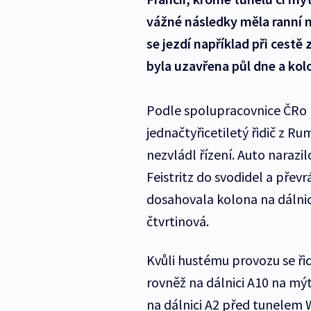
vážné následky měla ranní n
se jezdí například při cestě
byla uzavřena půl dne a kolo
Podle spolupracovnice ČRo
jednačtyřicetiletý řidič z Ru
nezvládl řízení. Auto narazi
Feistritz do svodidel a přev
dosahovala kolona na dálnici
čtvrtinová.
Kvůli hustému provozu se řid
rovněž na dálnici A10 na mýt
na dálnici A2 před tunelem 