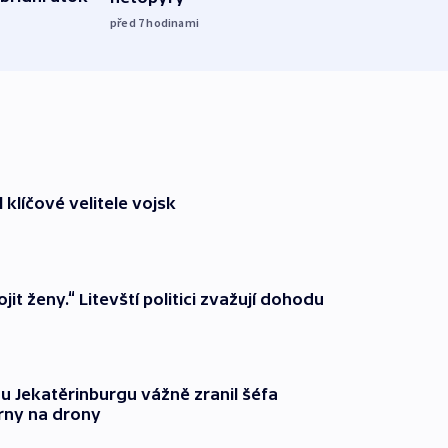
před 7
hodinami
před 8
 klíčové velitele vojsk
it ženy.“ Litevští politici zvažují dohodu
u Jekatěrinburgu vážně zranil šéfa
rny na drony