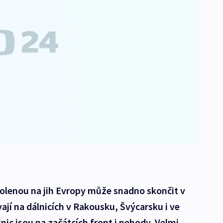
olenou na jih Evropy může snadno skončit v
ají na dálnicích v Rakousku, Švýcarsku i ve
nic jsou na začátcích front i nehody. Velmi