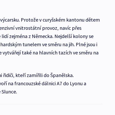
 Švýcarsku. Protože v curyšském kantonu dětem
tenzivní vnitrostátní provoz, navíc přes
ce lidí zejména z Německa. Nejdelší kolony se
thardským tunelem ve směru na jih. Plné jsou i
e vytvářejí také na hlavních tazích ve směru na
 řidiči, kteří zamířili do Španělska.
ří na francouzské dálnici A7 do Lyonu a
 Slunce.