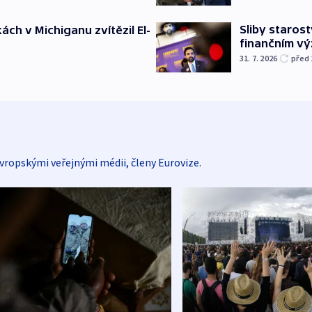
Sliby staros
ch v Michiganu zvítězil El-
finančním v
31. 7. 2026
před
vropskými veřejnými médii, členy Eurovize.