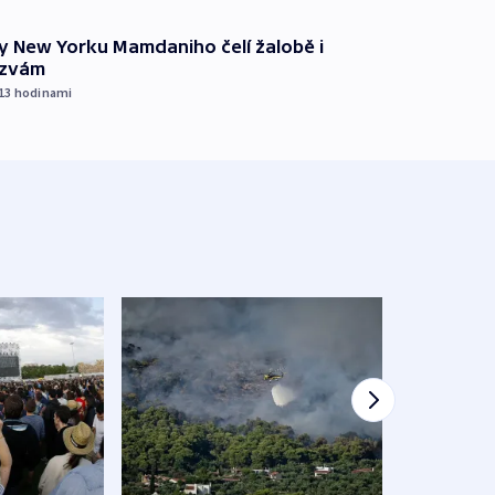
ty New Yorku Mamdaniho čelí žalobě i
ýzvám
 13
hodinami