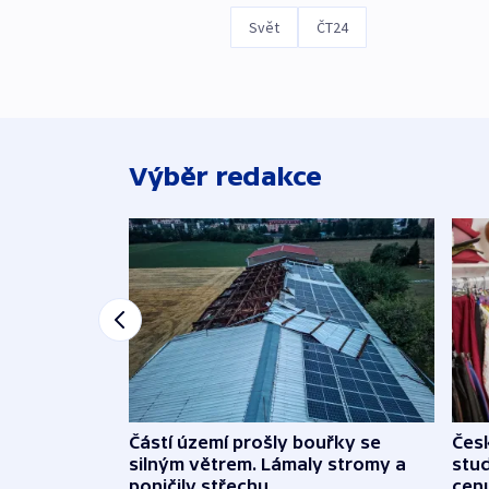
Svět
ČT24
Výběr redakce
Částí území prošly bouřky se
Čes
silným větrem. Lámaly stromy a
stu
poničily střechu
cenu