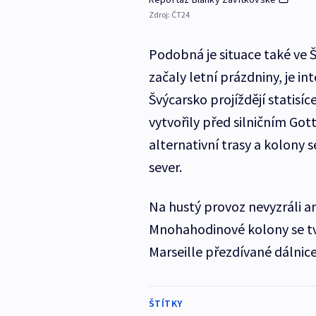
Zdroj:
ČT24
Podobná je situace také ve
začaly letní prázdniny, je in
Švýcarsko projíždějí statisí
vytvořily před silničním Got
alternativní trasy a kolony s
sever.
Na hustý provoz nevyzráli ani
Mnohahodinové kolony se tvo
Marseille přezdívané dálnice
ŠTÍTKY