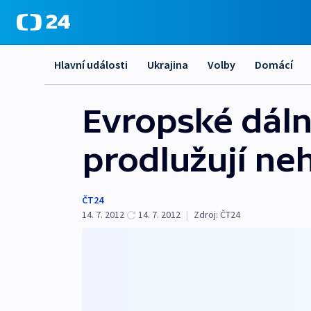
Hlavní události
Ukrajina
Volby
Domácí
Evropské dálni
prodlužují ne
ČT24
14. 7. 2012
14. 7. 2012
|
Zdroj:
ČT24