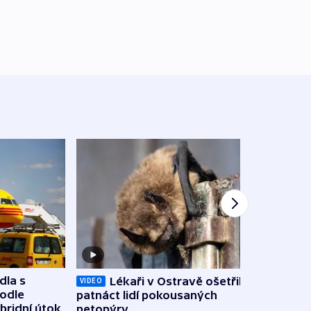
dla s
Lékaři v Ostravě ošetřili už
Koali
VIDEO
podle
patnáct lidí pokousaných
novel
bridní útok
netopýry
zájm