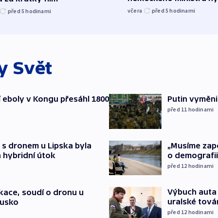
včera
před 5
hodinami
před 5
hodinami
ky
Svět
cí eboly v Kongu přesáhl 1800
Putin vyměnil
před 11
hodinami
„Musíme zapoj
 s dronem u Lipska byla
o demografii
 hybridní útok
před 12
hodinami
Výbuch auta 
ace, soudí o dronu u
uralské tová
Rusko
před 12
hodinami