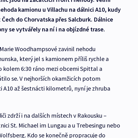
ehoda kamionu u Villachu na dálnici A10, kudy
 z Čech do Chorvatska přes Salcburk. Dálnice
ny se vytvářely na ní i na objízdné trase.
 Marie Woodhampsové zavinil nehodu
munska, který jel s kamionem příliš rychle a
lo kolem 6:30 ráno mezi obcemi Spittal a
rátilo se. V nejhorších okamžicích potom
 A10 až šestnácti kilometrů, nyní je zhruba
iči zdrží i na dalších místech v Rakousku –
nici St. Michael im Lungau a u Trebesingu nebo
Wolfsberg. Kdo se konečně propracuje do