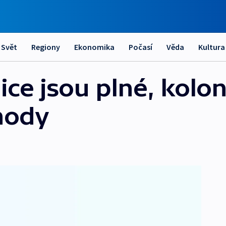
Svět
Regiony
Ekonomika
Počasí
Věda
Kultura
ce jsou plné, kolon
hody