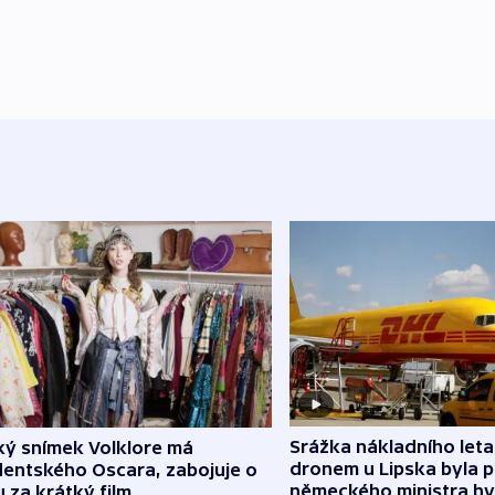
Srážka nákladního leta
ký snímek Volklore má
dronem u Lipska byla 
dentského Oscara, zabojuje o
německého ministra hy
 za krátký film