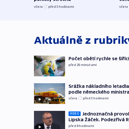
včera
před 5
hodinami
včera
Aktuálně z rubri
Počet obětí rychle se šíří
před 26
minutami
Srážka nákladního letadla
podle německého ministra
včera
před 5
hodinami
Jednoznačná provok
VIDEO
Lipska Žáček. Podezřívá 
před 8
hodinami