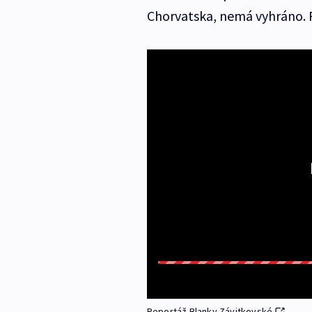
Chorvatska, nemá vyhráno. P
Reportáž Blanky Závitkovské