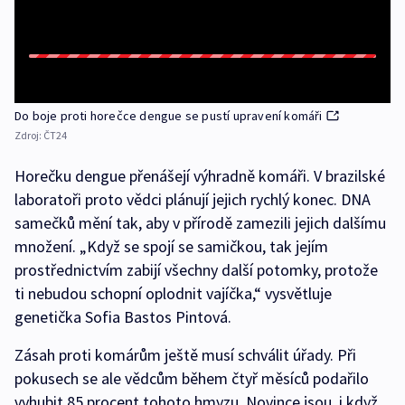
Do boje proti horečce dengue se pustí upravení komáři
Zdroj:
ČT24
Horečku dengue přenášejí výhradně komáři. V brazilské
laboratoři proto vědci plánují jejich rychlý konec. DNA
samečků mění tak, aby v přírodě zamezili jejich dalšímu
množení. „Když se spojí se samičkou, tak jejím
prostřednictvím zabijí všechny další potomky, protože
ti nebudou schopní oplodnit vajíčka,“ vysvětluje
genetička Sofia Bastos Pintová.
Zásah proti komárům ještě musí schválit úřady. Při
pokusech se ale vědcům během čtyř měsíců podařilo
vyhubit 85 procent tohoto hmyzu. Novince jsou, i když