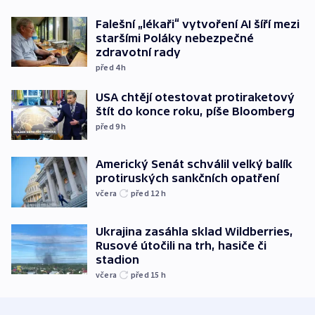
Falešní „lékaři“ vytvoření AI šíří mezi
staršími Poláky nebezpečné
zdravotní rady
před 4
h
USA chtějí otestovat protiraketový
štít do konce roku, píše Bloomberg
před 9
h
Americký Senát schválil velký balík
protiruských sankčních opatření
včera
před 12
h
Ukrajina zasáhla sklad Wildberries,
Rusové útočili na trh, hasiče či
stadion
včera
před 15
h