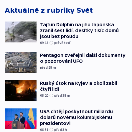
Aktuálně z rubriky
Svět
Tajfun Dolphin na jihu Japonska
zranil šest lidí, desítky tisíc domů
jsou bez proudu
09:15
právě teď
Pentagon zveřejnil další dokumenty
o pozorování UFO
před 28
m
Ruský útok na Kyjev a okolí zabil
čtyři lidi
08:20
před 38
m
USA chtějí poskytnout miliardu
dolarů novému kolumbijskému
prezidentovi
06:51
před 3
h