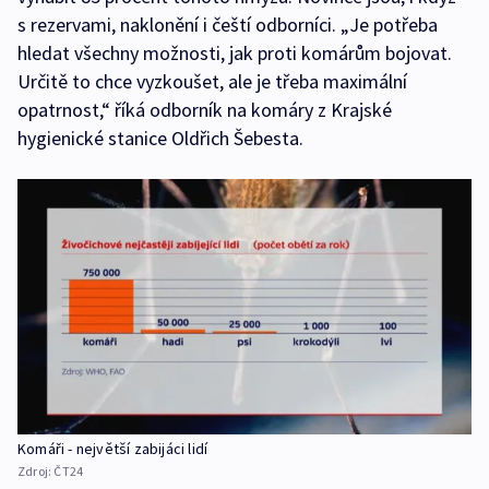
s rezervami, naklonění i čeští odborníci. „Je potřeba
hledat všechny možnosti, jak proti komárům bojovat.
Určitě to chce vyzkoušet, ale je třeba maximální
opatrnost,“ říká odborník na komáry z Krajské
hygienické stanice Oldřich Šebesta.
Komáři - největší zabijáci lidí
Zdroj:
ČT24