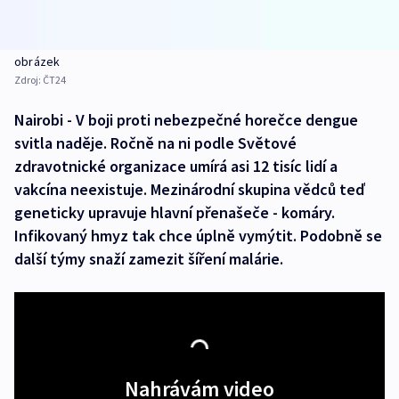
obrázek
Zdroj:
ČT24
Nairobi - V boji proti nebezpečné horečce dengue
svitla naděje. Ročně na ni podle Světové
zdravotnické organizace umírá asi 12 tisíc lidí a
vakcína neexistuje. Mezinárodní skupina vědců teď
geneticky upravuje hlavní přenašeče - komáry.
Infikovaný hmyz tak chce úplně vymýtit. Podobně se
další týmy snaží zamezit šíření malárie.
Nahrávám video