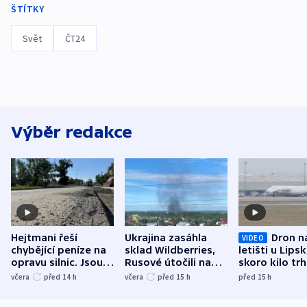
ŠTÍTKY
Svět
ČT24
Výběr redakce
Hejtmani řeší
Ukrajina zasáhla
Dron n
VIDEO
chybějící peníze na
sklad Wildberries,
letišti u Lips
opravu silnic. Jsou
Rusové útočili na
skoro kilo trh
nenárokové, namítá
trh, hasiče či
indicie ukazuj
včera
před 14
h
včera
před 15
h
před 15
h
ministerstvo
stadion
Rusko