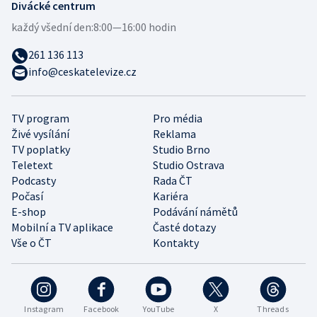
Divácké centrum
každý všední den:
8:00—16:00 hodin
261 136 113
info@ceskatelevize.cz
TV program
Pro média
Živé vysílání
Reklama
TV poplatky
Studio Brno
Teletext
Studio Ostrava
Podcasty
Rada ČT
Počasí
Kariéra
E-shop
Podávání námětů
Mobilní a TV aplikace
Časté dotazy
Vše o ČT
Kontakty
Instagram
Facebook
YouTube
X
Threads