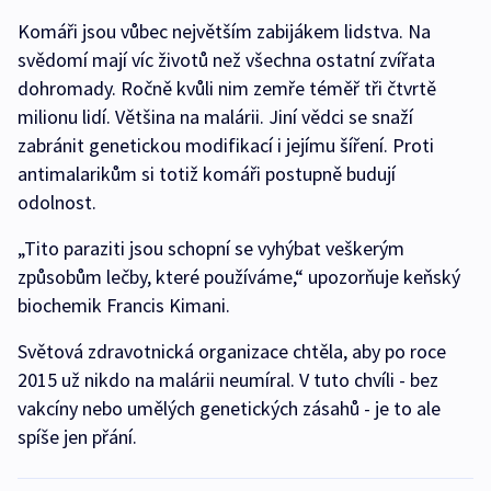
Komáři jsou vůbec největším zabijákem lidstva. Na
svědomí mají víc životů než všechna ostatní zvířata
dohromady. Ročně kvůli nim zemře téměř tři čtvrtě
milionu lidí. Většina na malárii. Jiní vědci se snaží
zabránit genetickou modifikací i jejímu šíření. Proti
antimalarikům si totiž komáři postupně budují
odolnost.
„Tito paraziti jsou schopní se vyhýbat veškerým
způsobům lečby, které používáme,“ upozorňuje keňský
biochemik Francis Kimani.
Světová zdravotnická organizace chtěla, aby po roce
2015 už nikdo na malárii neumíral. V tuto chvíli - bez
vakcíny nebo umělých genetických zásahů - je to ale
spíše jen přání.