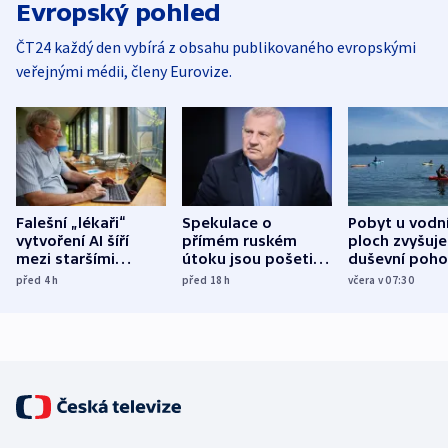
Evropský pohled
ČT24 každý den vybírá z obsahu publikovaného evropskými
veřejnými médii, členy Eurovize.
Falešní „lékaři“
Spekulace o
Pobyt u vodn
vytvoření AI šíří
přímém ruském
ploch zvyšuje
mezi staršími
útoku jsou pošetilé,
duševní poho
Poláky nebezpečné
míní estonský
ukázala
před 4
h
před 18
h
včera v 07:30
zdravotní rady
bezpečnostní
mezinárodní 
expert