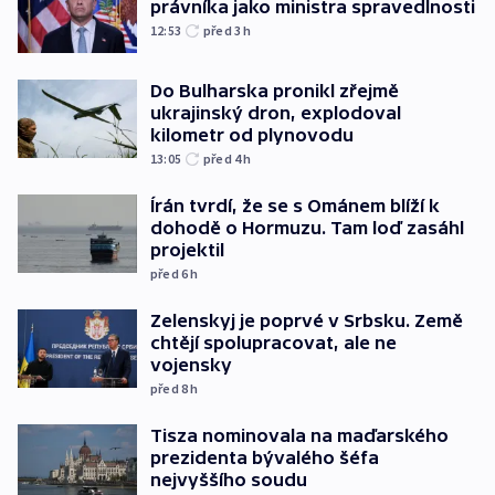
právníka jako ministra spravedlnosti
12:53
před 3
h
Do Bulharska pronikl zřejmě
ukrajinský dron, explodoval
kilometr od plynovodu
13:05
před 4
h
Írán tvrdí, že se s Ománem blíží k
dohodě o Hormuzu. Tam loď zasáhl
projektil
před 6
h
Zelenskyj je poprvé v Srbsku. Země
chtějí spolupracovat, ale ne
vojensky
před 8
h
Tisza nominovala na maďarského
prezidenta bývalého šéfa
nejvyššího soudu