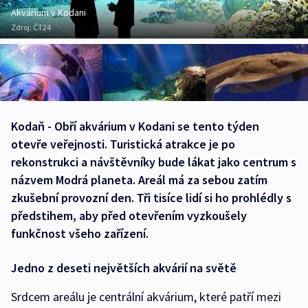
Akvárium v Kodani
Zdroj:
ČT24
Kodaň - Obří akvárium v Kodani se tento týden
otevře veřejnosti. Turistická atrakce je po
rekonstrukci a návštěvníky bude lákat jako centrum s
názvem Modrá planeta. Areál má za sebou zatím
zkušební provozní den. Tři tisíce lidí si ho prohlédly s
předstihem, aby před otevřením vyzkoušely
funkčnost všeho zařízení.
Jedno z deseti největších akvárií na světě
Srdcem areálu je centrální akvárium, které patří mezi