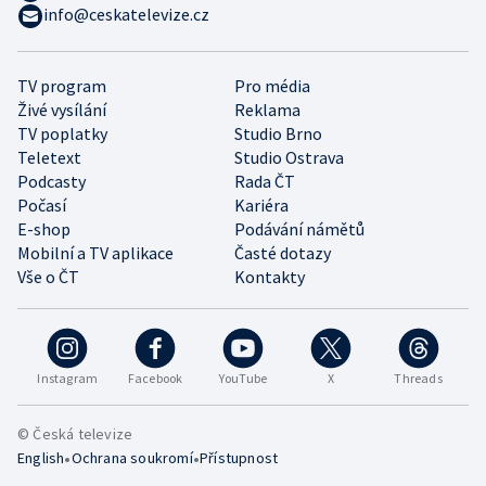
info@ceskatelevize.cz
TV program
Pro média
Živé vysílání
Reklama
TV poplatky
Studio Brno
Teletext
Studio Ostrava
Podcasty
Rada ČT
Počasí
Kariéra
E-shop
Podávání námětů
Mobilní a TV aplikace
Časté dotazy
Vše o ČT
Kontakty
Instagram
Facebook
YouTube
X
Threads
© Česká televize
•
•
English
Ochrana soukromí
Přístupnost