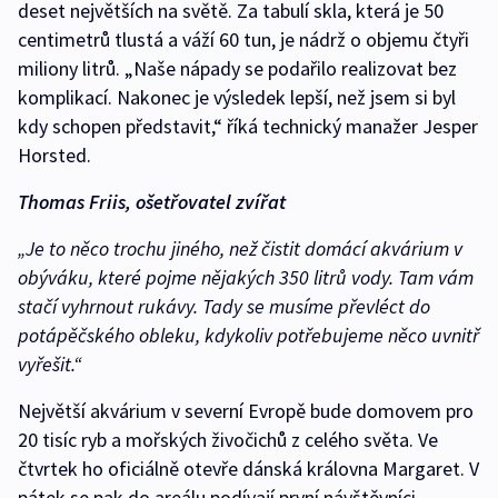
deset největších na světě. Za tabulí skla, která je 50
centimetrů tlustá a váží 60 tun, je nádrž o objemu čtyři
miliony litrů. „Naše nápady se podařilo realizovat bez
komplikací. Nakonec je výsledek lepší, než jsem si byl
kdy schopen představit,“ říká technický manažer Jesper
Horsted.
Thomas Friis, ošetřovatel zvířat
„Je to něco trochu jiného, než čistit domácí akvárium v
obýváku, které pojme nějakých 350 litrů vody. Tam vám
stačí vyhrnout rukávy. Tady se musíme převléct do
potápěčského obleku, kdykoliv potřebujeme něco uvnitř
vyřešit.“
Největší akvárium v severní Evropě bude domovem pro
20 tisíc ryb a mořských živočichů z celého světa. Ve
čtvrtek ho oficiálně otevře dánská královna Margaret. V
pátek se pak do areálu podívají první návštěvníci.