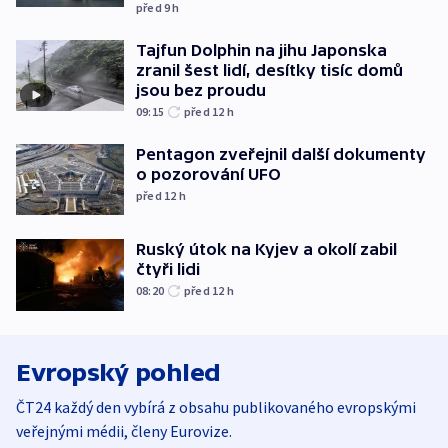
před 9
h
Tajfun Dolphin na jihu Japonska
zranil šest lidí, desítky tisíc domů
jsou bez proudu
09:15
před 12
h
Pentagon zveřejnil další dokumenty
o pozorování UFO
před 12
h
Ruský útok na Kyjev a okolí zabil
čtyři lidi
08:20
před 12
h
Evropský pohled
ČT24 každý den vybírá z obsahu publikovaného evropskými
veřejnými médii, členy Eurovize.