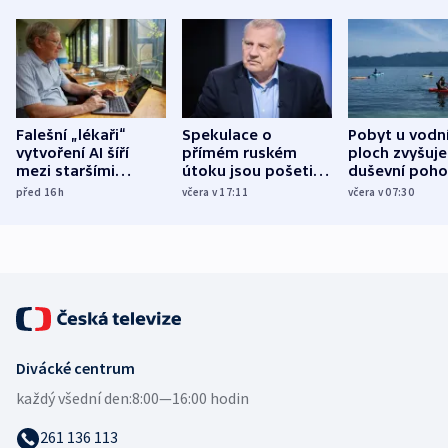
Falešní „lékaři“
Spekulace o
Pobyt u vodn
vytvoření AI šíří
přímém ruském
ploch zvyšuje
mezi staršími
útoku jsou pošetilé,
duševní poho
Poláky nebezpečné
míní estonský
ukázala
před 16
h
včera v 17:11
včera v 07:30
zdravotní rady
bezpečnostní
mezinárodní 
expert
Divácké centrum
každý všední den:
8:00—16:00 hodin
261 136 113