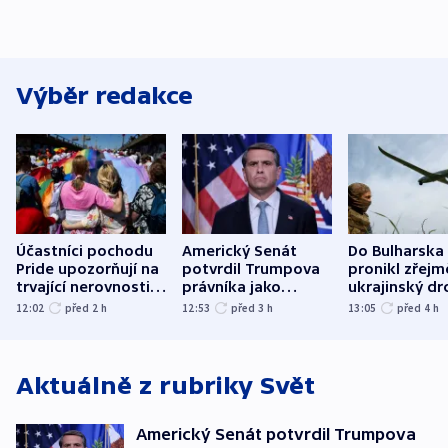
Výběr redakce
Účastníci pochodu
Americký Senát
Do Bulharska
Pride upozorňují na
potvrdil Trumpova
pronikl zřejm
trvající nerovnosti i
právníka jako
ukrajinský dr
společenskou
ministra
explodoval k
12:02
před 2
h
12:53
před 3
h
13:05
před 4
h
atmosféru
spravedlnosti
od plynovod
Aktuálně z rubriky
Svět
Americký Senát potvrdil Trumpova