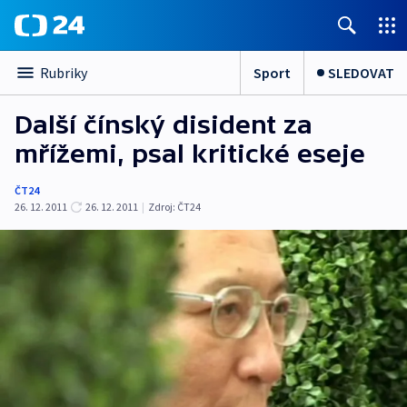
Sport
SLEDOVAT
Rubriky
Další čínský disident za
mřížemi, psal kritické eseje
ČT24
26. 12. 2011
26. 12. 2011
|
Zdroj:
ČT24