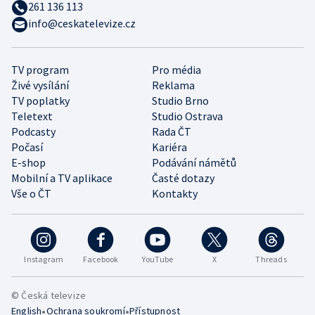
261 136 113
info@ceskatelevize.cz
TV program
Pro média
Živé vysílání
Reklama
TV poplatky
Studio Brno
Teletext
Studio Ostrava
Podcasty
Rada ČT
Počasí
Kariéra
E-shop
Podávání námětů
Mobilní a TV aplikace
Časté dotazy
Vše o ČT
Kontakty
Instagram
Facebook
YouTube
X
Threads
© Česká televize
•
•
English
Ochrana soukromí
Přístupnost