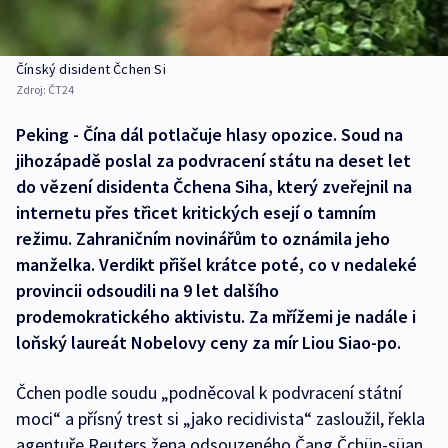
Čínský disident Čchen Si
Zdroj:
ČT24
Peking - Čína dál potlačuje hlasy opozice. Soud na
jihozápadě poslal za podvracení státu na deset let
do vězení disidenta Čchena Siha, který zveřejnil na
internetu přes třicet kritických esejí o tamním
režimu. Zahraničním novinářům to oznámila jeho
manželka. Verdikt přišel krátce poté, co v nedaleké
provincii odsoudili na 9 let dalšího
prodemokratického aktivistu. Za mřížemi je nadále i
loňský laureát Nobelovy ceny za mír Liou Siao-po.
Čchen podle soudu „podněcoval k podvracení státní
moci“ a přísný trest si „jako recidivista“ zasloužil, řekla
agentuře Reuters žena odsouzeného Čang Čchün-süan.