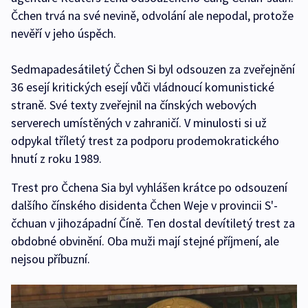
Čchen trvá na své nevině, odvolání ale nepodal, protože
nevěří v jeho úspěch.
Sedmapadesátiletý Čchen Si byl odsouzen za zveřejnění
36 esejí kritických esejí vůči vládnoucí komunistické
straně. Své texty zveřejnil na čínských webových
serverech umístěných v zahraničí. V minulosti si už
odpykal tříletý trest za podporu prodemokratického
hnutí z roku 1989.
Trest pro Čchena Sia byl vyhlášen krátce po odsouzení
dalšího čínského disidenta Čchen Weje v provincii S'-
čchuan v jihozápadní Číně. Ten dostal devítiletý trest za
obdobné obvinění. Oba muži mají stejné příjmení, ale
nejsou příbuzní.