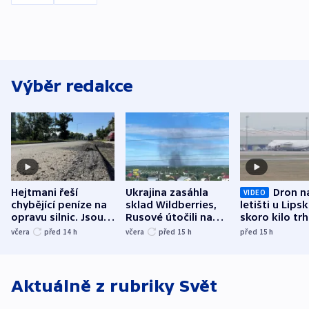
Výběr redakce
Hejtmani řeší
Ukrajina zasáhla
Dron n
VIDEO
chybějící peníze na
sklad Wildberries,
letišti u Lips
opravu silnic. Jsou
Rusové útočili na
skoro kilo trh
nenárokové, namítá
trh, hasiče či
indicie ukazuj
včera
před 14
h
včera
před 15
h
před 15
h
ministerstvo
stadion
Rusko
Aktuálně z rubriky
Svět