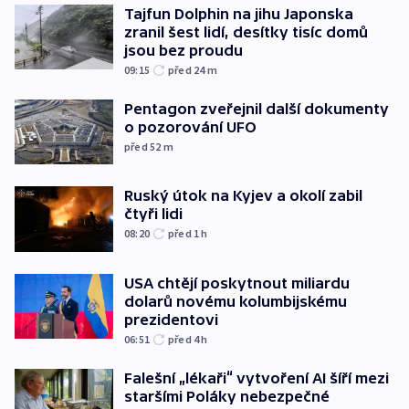
Tajfun Dolphin na jihu Japonska
zranil šest lidí, desítky tisíc domů
jsou bez proudu
09:15
před 24
m
Pentagon zveřejnil další dokumenty
o pozorování UFO
před 52
m
Ruský útok na Kyjev a okolí zabil
čtyři lidi
08:20
před 1
h
USA chtějí poskytnout miliardu
dolarů novému kolumbijskému
prezidentovi
06:51
před 4
h
Falešní „lékaři“ vytvoření AI šíří mezi
staršími Poláky nebezpečné