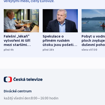
veřejnými médii, členy Eurovize.
Falešní „lékaři“
Spekulace o
Pobyt u vodn
vytvoření AI šíří
přímém ruském
ploch zvyšuje
mezi staršími
útoku jsou pošetilé,
duševní poho
Poláky nebezpečné
míní estonský
ukázala
před 4
h
před 18
h
včera v 07:30
zdravotní rady
bezpečnostní
mezinárodní 
expert
Divácké centrum
každý všední den:
8:00—16:00 hodin