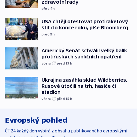
zdravotní rady
před 4
h
USA chtějí otestovat protiraketový
štít do konce roku, píše Bloomberg
před 9
h
Americký Senát schválil velký balík
protiruských sankčních opatření
včera
před 13
h
Ukrajina zasáhla sklad Wildberries,
Rusové útočili na trh, hasiče či
stadion
včera
před 15
h
Evropský pohled
ČT24 každý den vybírá z obsahu publikovaného evropskými