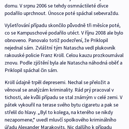
domu. V srpnu 2006 se tehdy osmnáctileté dívce
podařilo uprchnout. Únosce poté spáchal sebevraždu.
Vyšetřování případu skončilo původně tři měsíce poté,
co se Kampuschové podařilo utéct. V říjnu 2008 ale bylo
obnoveno. Panovalo totiž podezření, že Priklopil
nejednal sám. Zvláštní tým Natascha vedl plukovník
rakouské policie Franz Kröll. Celou kauzu prozkoumával
znovu. Podle zjištění byla ale Natascha náhodná oběť a
Priklopil spáchal čin sám.
Kröll údajně trpěl depresemi. Nechal se přeložit a
věnoval se analýzám kriminality. Rád prý pracoval v
tichosti, ale kvůli případu se stal známým v celé zemi. V
pátek vykouřil na terase svého bytu cigaretu a pak se
střelil do hlavy. „Byl to kolega, na kterého se nikdy
nezapomene,“ uvedl mluvčí spolkového kriminálního
úřadu Alexander Marakovits. Nic dalšího k případu