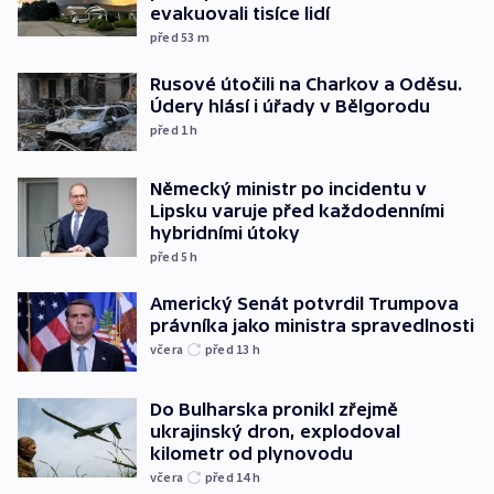
evakuovali tisíce lidí
před 53
m
Rusové útočili na Charkov a Oděsu.
Údery hlásí i úřady v Bělgorodu
před 1
h
Německý ministr po incidentu v
Lipsku varuje před každodenními
hybridními útoky
před 5
h
Americký Senát potvrdil Trumpova
právníka jako ministra spravedlnosti
včera
před 13
h
Do Bulharska pronikl zřejmě
ukrajinský dron, explodoval
kilometr od plynovodu
včera
před 14
h