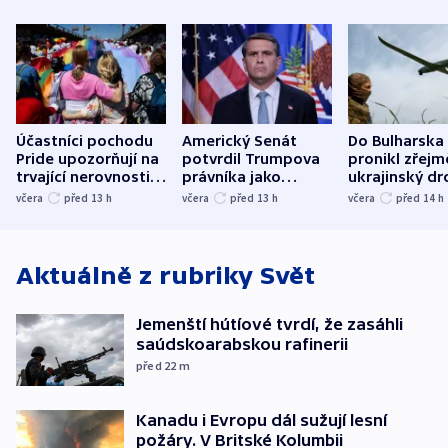
Účastníci pochodu
Americký Senát
Do Bulharska
Pride upozorňují na
potvrdil Trumpova
pronikl zřejm
trvající nerovnosti i
právníka jako
ukrajinský dr
společenskou
ministra
explodoval k
včera
před 13
h
včera
před 13
h
včera
před 14
h
atmosféru
spravedlnosti
od plynovod
Aktuálně z rubriky
Svět
Jemenští hútíové tvrdí, že zasáhli
saúdskoarabskou rafinerii
před 22
m
Kanadu i Evropu dál sužují lesní
požáry. V Britské Kolumbii