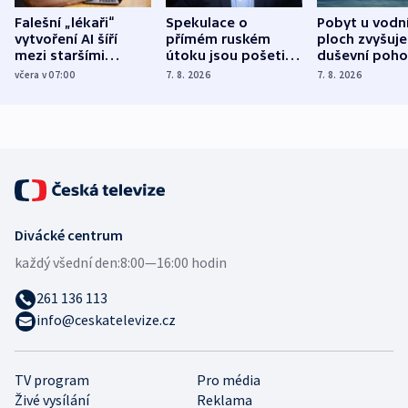
Falešní „lékaři“
Spekulace o
Pobyt u vodn
vytvoření AI šíří
přímém ruském
ploch zvyšuje
mezi staršími
útoku jsou pošetilé,
duševní poho
Poláky nebezpečné
míní estonský
ukázala
včera v 07:00
7. 8. 2026
7. 8. 2026
zdravotní rady
bezpečnostní
mezinárodní 
expert
Divácké centrum
každý všední den:
8:00—16:00 hodin
261 136 113
info@ceskatelevize.cz
TV program
Pro média
Živé vysílání
Reklama