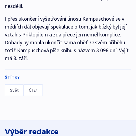
nesdělil.
I přes ukončení vyšetřování únosu Kampuschové se v
médiích dál objevují spekulace o tom, jak blízký byl její
vztah s Priklopilem a zda přece jen neměl komplice.
Dohady by mohla ukončit sama oběť. O svém příběhu
totiž Kampuschová píše knihu s názvem 3 096 dní. Vyjít
má 8. září.
ŠTÍTKY
Svět
ČT24
Výběr redakce