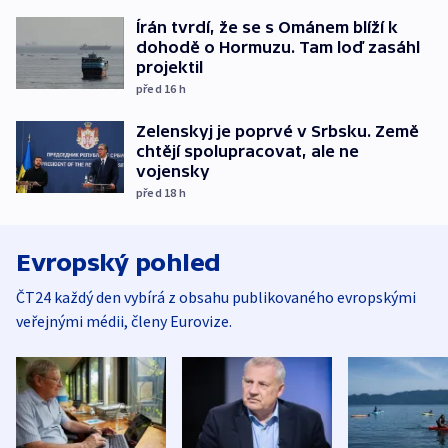
Írán tvrdí, že se s Ománem blíží k
dohodě o Hormuzu. Tam loď zasáhl
projektil
před 16
h
Zelenskyj je poprvé v Srbsku. Země
chtějí spolupracovat, ale ne
vojensky
před 18
h
Evropský pohled
ČT24 každý den vybírá z obsahu publikovaného evropskými
veřejnými médii, členy Eurovize.