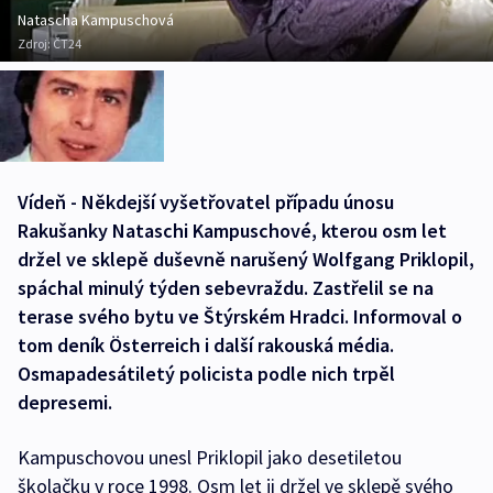
Natascha Kampuschová
Zdroj:
ČT24
Vídeň - Někdejší vyšetřovatel případu únosu
Rakušanky Nataschi Kampuschové, kterou osm let
držel ve sklepě duševně narušený Wolfgang Priklopil,
spáchal minulý týden sebevraždu. Zastřelil se na
terase svého bytu ve Štýrském Hradci. Informoval o
tom deník Österreich i další rakouská média.
Osmapadesátiletý policista podle nich trpěl
depresemi.
Kampuschovou unesl Priklopil jako desetiletou
školačku v roce 1998. Osm let ji držel ve sklepě svého