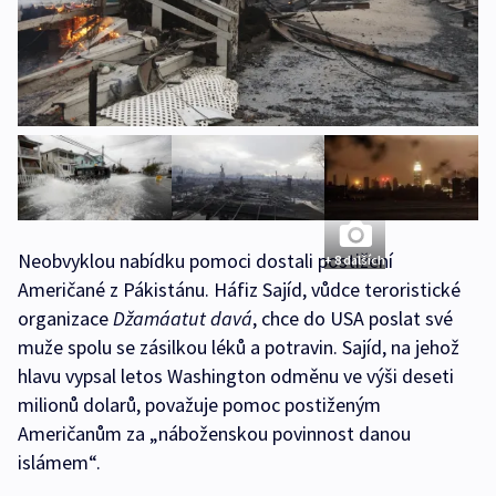
Neobvyklou nabídku pomoci dostali postižení
+ 8 dalších
Američané z Pákistánu. Háfiz Sajíd, vůdce teroristické
organizace
Džamáatut davá
, chce do USA poslat své
muže spolu se zásilkou léků a potravin. Sajíd, na jehož
hlavu vypsal letos Washington odměnu ve výši deseti
milionů dolarů, považuje pomoc postiženým
Američanům za „náboženskou povinnost danou
islámem“.