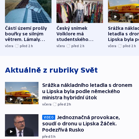
Částí území prošly
Český snímek
Srážka nákla
bouřky se silným
Volklore má
letadla s dr
větrem. Lámaly
studentského
Lipska byla p
stromy a poničily
Oscara, zabojuje o
německého mi
včera
před 2
h
včera
před 2
h
včera
před 2
h
střechu
cenu za krátký film
hybridní útok
Aktuálně z rubriky
Svět
Srážka nákladního letadla s dronem
u Lipska byla podle německého
ministra hybridní útok
včera
před 2
h
Jednoznačná provokace,
VIDEO
soudí o dronu u Lipska Žáček.
Podezřívá Rusko
před 5
h