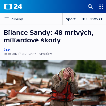
Sport
SLEDOVAT
Rubriky
Bilance Sandy: 48 mrtvých,
miliardové škody
ČT24
30. 10. 2012
30. 10. 2012
|
Zdroj:
ČT24