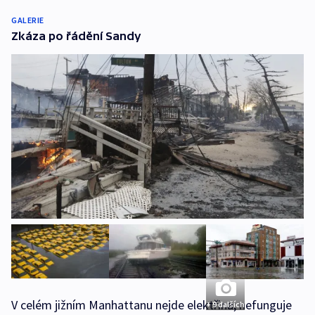
GALERIE
Zkáza po řádění Sandy
V celém jižním Manhattanu nejde elektřina; nefunguje
+ 9 dalších