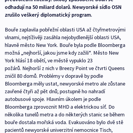
odhadují na 50 miliard dolarů. Newyorské sídlo OSN
zrušilo veškerý diplomatický program.
Bouře zaplavila pobřežní oblasti USA až čtyřmetrovými
vlnami, nejtíživěji zasáhla nejobydlenější oblasti USA,
hlavně město New York. Bouře byla podle Bloomberga
možná „nejhorší, jakou jsme kdy zažili“. Město New
York hlásí 18 obětí, ve městě vypuklo 23
požárů. Nejhorší z nich v Breezy Point ve čtvrti Queens
zničil 80 domů. Problémy v dopravě by podle
Bloomberga měly ustat, newyorské metro ale zůstane
zavřené čtyři až pět dnů; postupně ho nahradí
autobusové spoje. Hlavním úkolem je podle
Bloomberga zprovoznit MHD a elektrickou síť. Do
několika tunelů metra a do některých stanic se během
bouře dostala mořská voda. Evakuováno bylo dvě stě
pacientů newyorské univerzitní nemocnice Tisch,