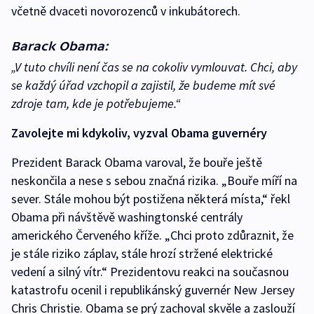
včetně dvaceti novorozenců v inkubátorech.
Barack Obama:
„V tuto chvíli není čas se na cokoliv vymlouvat. Chci, aby
se každý úřad vzchopil a zajistil, že budeme mít své
zdroje tam, kde je potřebujeme.“
Zavolejte mi kdykoliv, vyzval Obama guvernéry
Prezident Barack Obama varoval, že bouře ještě
neskončila a nese s sebou značná rizika. „Bouře míří na
sever. Stále mohou být postižena některá místa,“ řekl
Obama při návštěvě washingtonské centrály
amerického Červeného kříže. „Chci proto zdůraznit, že
je stále riziko záplav, stále hrozí stržené elektrické
vedení a silný vítr.“ Prezidentovu reakci na současnou
katastrofu ocenil i republikánský guvernér New Jersey
Chris Christie. Obama se prý zachoval skvěle a zaslouží