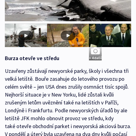
Burza otevře ve středu
+ 4 další
Uzavřeny zůstávají newyorské parky, školy i všechna tři
velká letiště. Bouře zasahuje do letového provozu po
celém světě – jen USA dnes zrušily osmnáct tisíc spojů.
Nejhorší situace je v New Yorku, lidé zůstali kvůli
zrušeným letům uvěznění také na letištích v Paříži,
Londýně i Frankfurtu. Podle newyorských úřadů by ale
letiště JFK mohlo obnovit provoz ve středu, kdy
také otevře obchodní parket i newyorská akciová burza.
V pondělí a úterý byla uzavřena na dva dny kvůli počasí