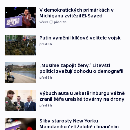
V demokratických primárkách v
Michiganu zvítězil El-Sayed
včera
před 7
h
Putin vyměnil klíčové velitele vojsk
před 8
h
„Musíme zapojit ženy.“ Litevští
politici zvažují dohodu o demografii
před 8
h
Výbuch auta u Jekatěrinburgu vážně
zranil šéfa uralské továrny na drony
před 9
h
Sliby starosty New Yorku
Mamdaniho čelí žalobě i finančním