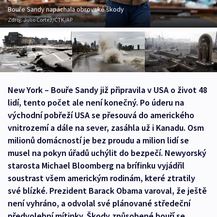
Bouře Sandy napáchala obrovské škody
Zdroj:
Julio Cortez/ČTK/AP
New York – Bouře Sandy již připravila v USA o život 48
lidí, tento počet ale není konečný. Po úderu na
východní pobřeží USA se přesouvá do amerického
vnitrozemí a dále na sever, zasáhla už i Kanadu. Osm
milionů domácností je bez proudu a milion lidí se
musel na pokyn úřadů uchýlit do bezpečí. Newyorský
starosta Michael Bloomberg na brífinku vyjádřil
soustrast všem americkým rodinám, které ztratily
své blízké. Prezident Barack Obama varoval, že ještě
není vyhráno, a odvolal své plánované středeční
předvolební mítinky. Škody způsobené bouří se