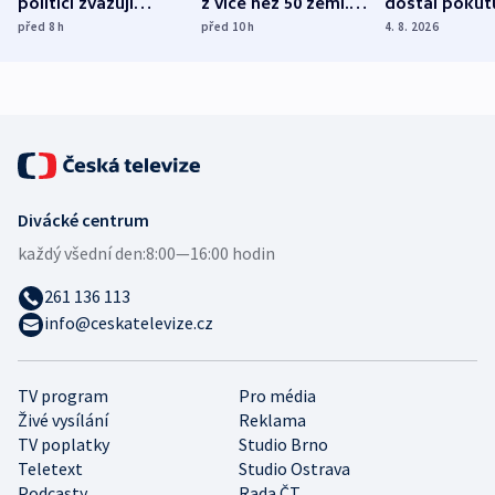
politici zvažují
z více než 50 zemí.
dostal pokut
dohodu o
Bojovali na straně
nekalé prakti
před 8
h
před 10
h
4. 8. 2026
demografii
Ruska
Divácké centrum
každý všední den:
8:00—16:00 hodin
261 136 113
info@ceskatelevize.cz
TV program
Pro média
Živé vysílání
Reklama
TV poplatky
Studio Brno
Teletext
Studio Ostrava
Podcasty
Rada ČT