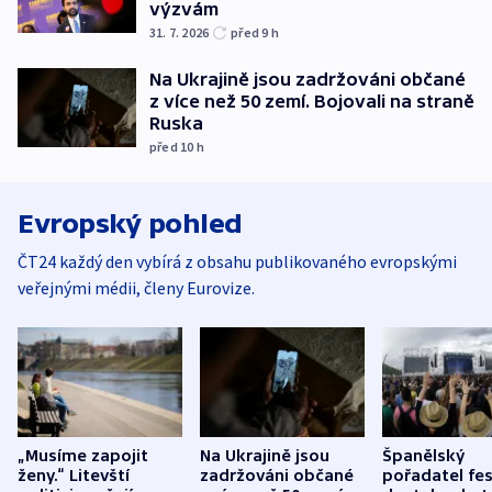
výzvám
31. 7. 2026
před 9
h
Na Ukrajině jsou zadržováni občané
z více než 50 zemí. Bojovali na straně
Ruska
před 10
h
Evropský pohled
ČT24 každý den vybírá z obsahu publikovaného evropskými
veřejnými médii, členy Eurovize.
„Musíme zapojit
Na Ukrajině jsou
Španělský
ženy.“ Litevští
zadržováni občané
pořadatel fes