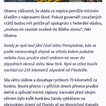
Obama zdůraznil, že vláda co nejvíce pomůže místním
úřadům s nápravami škod. Pokud guvernéři zasažených
států budou mít potíže při spolupráci s federální vládou,
„mohou mi zavolat osobně do Bílého domu“, řekl
Obama.
Sandy je nyní nad jižní částí státu Pensylvánie, kde se
podle meteorologů zřejmě ve středu kolem poledne
našeho času prudce otočí směrem na sever do
západních okresů státu New York. Nyní se střed bouře
nachází asi 235 kilometrů západně od Filadelfie.
Síla větru slábne a dosahuje rychlosti 70 kilometrů za
hodinu. Bouře přesto i v příštích dnech přinese prudké
deště a způsobí místní záplavy. Varování před silným
větrem bylo kvůli hurikánu Sandy vyhlášeno na
obrovském území od Floridy až po jihovýchod Kanady.