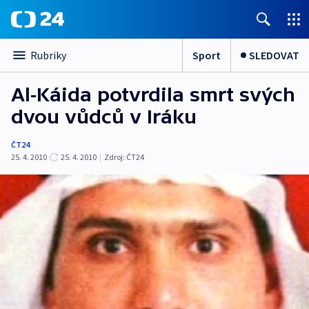
Sport
SLEDOVAT
Rubriky
Al-Káida potvrdila smrt svých
dvou vůdců v Iráku
ČT24
25. 4. 2010
25. 4. 2010
|
Zdroj:
ČT24