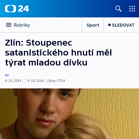
Sport
SLEDOVAT
Rubriky
Zlín: Stoupenec
satanistického hnutí měl
týrat mladou dívku
izi
9. 10. 2014
9. 10. 2014
|
Zdroj:
ČT24