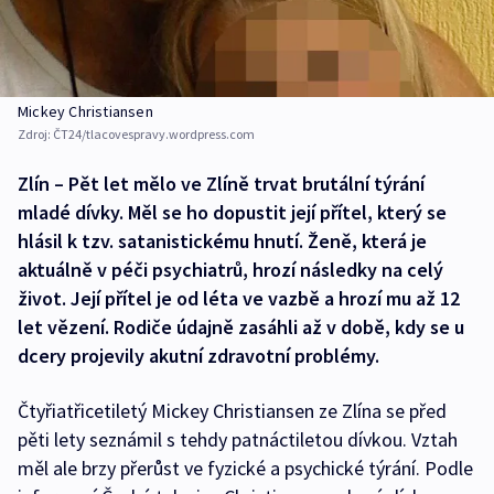
Mickey Christiansen
Zdroj:
ČT24/tlacovespravy.wordpress.com
Zlín – Pět let mělo ve Zlíně trvat brutální týrání
mladé dívky. Měl se ho dopustit její přítel, který se
hlásil k tzv. satanistickému hnutí. Ženě, která je
aktuálně v péči psychiatrů, hrozí následky na celý
život. Její přítel je od léta ve vazbě a hrozí mu až 12
let vězení. Rodiče údajně zasáhli až v době, kdy se u
dcery projevily akutní zdravotní problémy.
Čtyřiatřicetiletý Mickey Christiansen ze Zlína se před
pěti lety seznámil s tehdy patnáctiletou dívkou. Vztah
měl ale brzy přerůst ve fyzické a psychické týrání. Podle