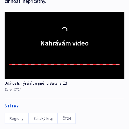
činnosti nepříčetný.
Nahrávám video
Události: Týrání ve jménu Satana
Zdroj:
ČT24
ŠTÍTKY
Regiony
Zlínský kraj
ČT24