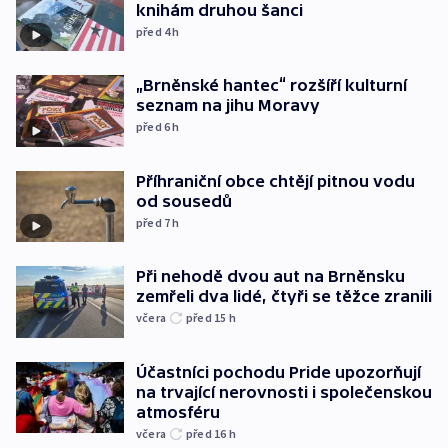
knihám druhou šanci
před 4
h
„Brněnské hantec“ rozšíří kulturní
seznam na jihu Moravy
před 6
h
Příhraniční obce chtějí pitnou vodu
od sousedů
před 7
h
Při nehodě dvou aut na Brněnsku
zemřeli dva lidé, čtyři se těžce zranili
včera
před 15
h
Účastníci pochodu Pride upozorňují
na trvající nerovnosti i společenskou
atmosféru
včera
před 16
h