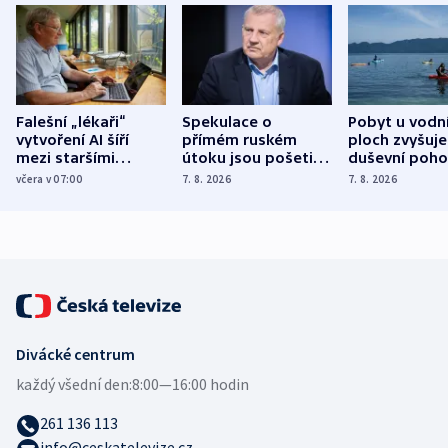
Falešní „lékaři“
Spekulace o
Pobyt u vodn
vytvoření AI šíří
přímém ruském
ploch zvyšuje
mezi staršími
útoku jsou pošetilé,
duševní poho
Poláky nebezpečné
míní estonský
ukázala
včera v 07:00
7. 8. 2026
7. 8. 2026
zdravotní rady
bezpečnostní
mezinárodní 
expert
Divácké centrum
každý všední den:
8:00—16:00 hodin
261 136 113
info@ceskatelevize.cz