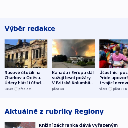
Výběr redakce
Rusové útočili na
Kanadu i Evropu dál
Účastníci po
Charkov a Oděsu.
sužují lesní požáry.
Pride upozorň
Údery hlásí i úřady v
V Britské Kolumbii
trvající nerov
Bělgorodu
evakuovali tisíce lidí
společensko
08:39
před 2
m
před 4
h
včera
před 16
h
atmosféru
Aktuálně z rubriky
Regiony
Knižní záchranka dává vyřazeným