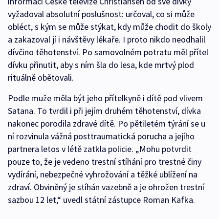
informací České televize Christiansen od své dívky
vyžadoval absolutní poslušnost: určoval, co si může
obléct, s kým se může stýkat, kdy může chodit do školy
a zakazoval jí i návštěvy lékaře. I proto nikdo neodhalil
dívčino těhotenství. Po samovolném potratu měl přítel
dívku přinutit, aby s ním šla do lesa, kde mrtvý plod
rituálně obětovali.
Podle muže měla být jeho přítelkyně i dítě pod vlivem
Satana. To tvrdil i při jejím druhém těhotenství, dívka
nakonec porodila zdravé dítě. Po pětiletém týrání se u
ní rozvinula vážná posttraumatická porucha a jejího
partnera letos v létě zatkla policie. „Mohu potvrdit
pouze to, že je vedeno trestní stíhání pro trestné činy
vydírání, nebezpečné vyhrožování a těžké ublížení na
zdraví. Obviněný je stíhán vazebně a je ohrožen trestní
sazbou 12 let,“ uvedl státní zástupce Roman Kafka.