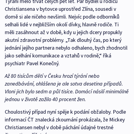
Týrání mělo trvat celých pět let. Pár bydlel u rodičů
Christiansena v bytovce uprostřed Zlína, sousedi v
domě si ale ničeho nevšimli. Nejvíc podle odborníků
selhali lidé v nejbližším okolí dívky, hlavně rodiče. Ti
měli zasáhnout až v době, kdy u jejich dcery propukly
akutní zdravotní problémy. „Tak dlouhý čas, po který
jednání jejího partnera nebylo odhaleno, bych zhodnotil
jako selhání komunikace a vztahů v rodině,“ říká
psychiatr Pavel Konečný.
Až 80 tisícům dětí v Česku hrozí týrání nebo
zanedbávání, ohlášena je ale sotva desetina případů.
Vloni jich bylo sedm a půl tisíce. Domácí násilí minimálně
jednou v životě zažilo 40 procent žen.
Choulostivý případ nyní spěje k podání obžaloby. Podle
informací ČT znalecká zkoumání prokázala, že Mickey
Christiansen nebyl v době páchání údajné trestné