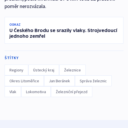
poměr nerozvázala.
ODKAZ
U Českého Brodu se srazily vlaky. Strojvedoucí
jednoho zemřel
ŠTÍTKY
Regiony
Ústecký kraj
Železnice
Okres Litoměřice
Jan Beránek
Správa železnic
Vlak
Lokomotiva
Železniční přejezd