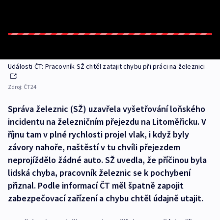
Události ČT: Pracovník SŽ chtěl zatajit chybu při práci na železnici
Zdroj:
ČT24
Správa železnic (SŽ) uzavřela vyšetřování loňského
incidentu na železničním přejezdu na Litoměřicku. V
říjnu tam v plné rychlosti projel vlak, i když byly
závory nahoře, naštěstí v tu chvíli přejezdem
neprojíždělo žádné auto. SŽ uvedla, že příčinou byla
lidská chyba, pracovník železnic se k pochybení
přiznal. Podle informací ČT měl špatně zapojit
zabezpečovací zařízení a chybu chtěl údajně utajit.