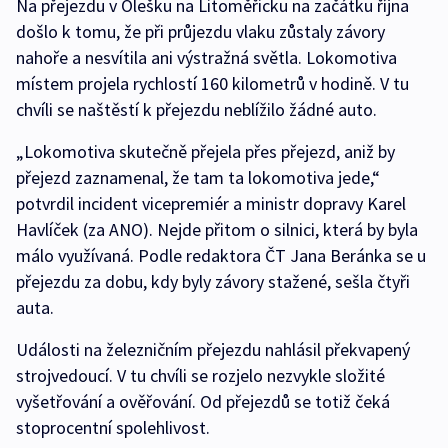
Na přejezdu v Olešku na Litoměřicku na začátku října
došlo k tomu, že při průjezdu vlaku zůstaly závory
nahoře a nesvítila ani výstražná světla. Lokomotiva
místem projela rychlostí 160 kilometrů v hodině. V tu
chvíli se naštěstí k přejezdu neblížilo žádné auto.
„Lokomotiva skutečně přejela přes přejezd, aniž by
přejezd zaznamenal, že tam ta lokomotiva jede,“
potvrdil incident vicepremiér a ministr dopravy Karel
Havlíček (za ANO). Nejde přitom o silnici, která by byla
málo využívaná. Podle redaktora ČT Jana Beránka se u
přejezdu za dobu, kdy byly závory stažené, sešla čtyři
auta.
Události na železničním přejezdu nahlásil překvapený
strojvedoucí. V tu chvíli se rozjelo nezvykle složité
vyšetřování a ověřování. Od přejezdů se totiž čeká
stoprocentní spolehlivost.