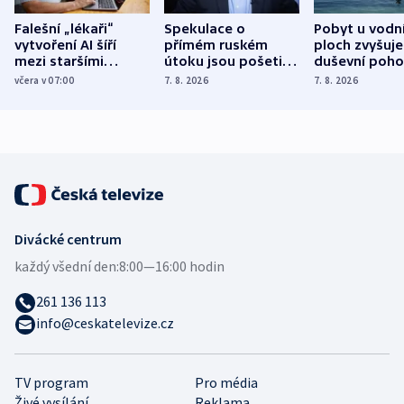
Falešní „lékaři“
Spekulace o
Pobyt u vodn
vytvoření AI šíří
přímém ruském
ploch zvyšuje
mezi staršími
útoku jsou pošetilé,
duševní poho
Poláky nebezpečné
míní estonský
ukázala
včera v 07:00
7. 8. 2026
7. 8. 2026
zdravotní rady
bezpečnostní
mezinárodní 
expert
Divácké centrum
každý všední den:
8:00—16:00 hodin
261 136 113
info@ceskatelevize.cz
TV program
Pro média
Živé vysílání
Reklama