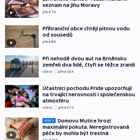
seznam na jihu Moravy
před 7
h
Příhraniční obce chtějí pitnou vodu
od sousedů
před 8
h
Při nehodě dvou aut na Brněnsku
zemřeli dva lidé, čtyři se těžce zranili
včera
před 16
h
Účastníci pochodu Pride upozorňují
na trvající nerovnosti i společenskou
atmosféru
včera
před 17
h
Domovu Mutice hrozí
VIDEO
maximální pokuta. Neregistrovaná
péče by mohla být trestná
před 18
h