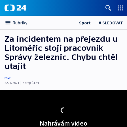
Sport
SLEDOVAT
Rubriky
Za incidentem na přejezdu u
Litoměřic stojí pracovník
Správy železnic. Chybu chtěl
utajit
mvr
22. 1. 2021
|
Zdroj:
ČT24
Nahrávám video