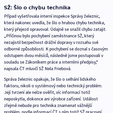
SŽ: Šlo o chybu technika
Případ vyšetřovala interní inspekce Správy železnic,
která nakonec uvedla, že šlo o hrubou chybu technika,
který přejezd opravoval. Údajně se snažil chybu zatajit.
„Příčinou bylo pochybení zaměstnance SŽ, který
nezajistil bezpečnost drážní dopravy v rozsahu své
odborné způsobilosti. K pochybení se doznal s časovým
odstupem dvou měsíců, následně jsme postupovali v
souladu se Zákoníkem práce a interními předpisy,“
napsala ČT mluvčí SŽ Nela Friebová.
Správa železnic opakuje, že šlo o selhání lidského
faktoru, nikoli o systémový nebo technický problém.
Její tvrzení ale nelze ověřit, víc informací totiž
neposkytla, dokonce ani výrobce zařízení. Událost
zřejmě nebude pro technika znamenat vážnější
problém, podle informací ČT s ním totiž SŽ pracovní