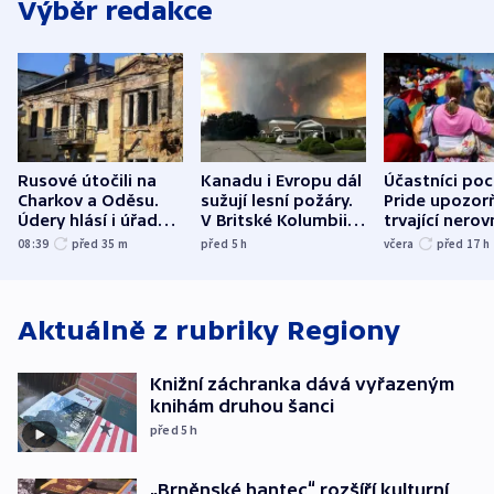
Výběr redakce
Rusové útočili na
Kanadu i Evropu dál
Účastníci po
Charkov a Oděsu.
sužují lesní požáry.
Pride upozorň
Údery hlásí i úřady v
V Britské Kolumbii
trvající nerov
Bělgorodu
evakuovali tisíce lidí
společensko
08:39
před 35
m
před 5
h
včera
před 17
h
atmosféru
Aktuálně z rubriky
Regiony
Knižní záchranka dává vyřazeným
knihám druhou šanci
před 5
h
„Brněnské hantec“ rozšíří kulturní