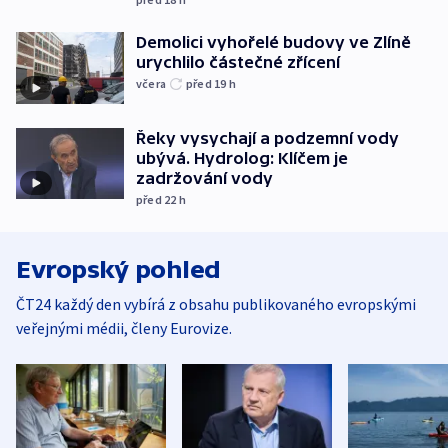
Demolici vyhořelé budovy ve Zlíně
urychlilo částečné zřícení
včera
před 19
h
Řeky vysychají a podzemní vody
ubývá. Hydrolog: Klíčem je
zadržování vody
před 22
h
Evropský pohled
ČT24 každý den vybírá z obsahu publikovaného evropskými
veřejnými médii, členy Eurovize.