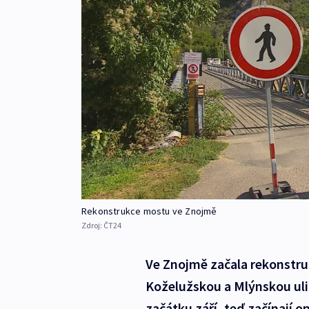
Rekonstrukce mostu ve Znojmě
Zdroj:
ČT24
Ve Znojmě začala rekonstruk
Koželužskou a Mlýnskou ulic
začátku září, teď začínají o