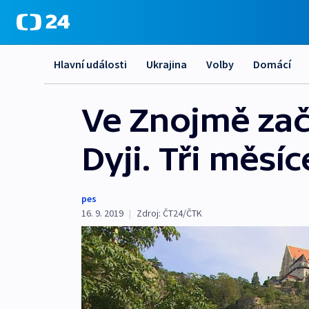
Hlavní události
Ukrajina
Volby
Domácí
Ve Znojmě zač
Dyji. Tři měs
pes
16. 9. 2019
|
Zdroj:
ČT24/ČTK