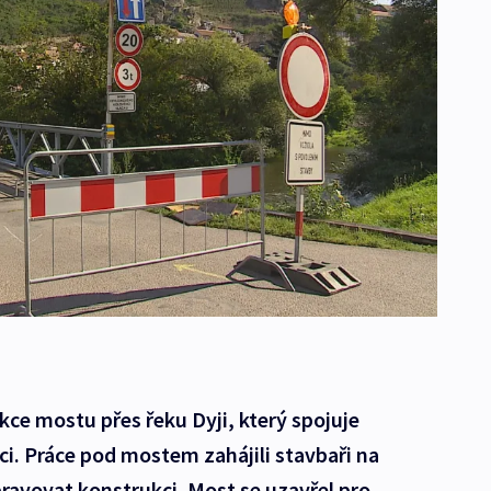
ce mostu přes řeku Dyji, který spojuje
i. Práce pod mostem zahájili stavbaři na
pravovat konstrukci. Most se uzavřel pro