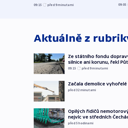
09:05
09:15
před 9
minutami
Aktuálně z rubri
Ze státního fondu doprav
silnice ani korunu, řekl Pů
09:15
před 9
minutami
Začala demolice vyhořelé
před 32
minutami
Opilých řidičů nemotorový
nejvíc ve středních Čechá
před 5
hodinami