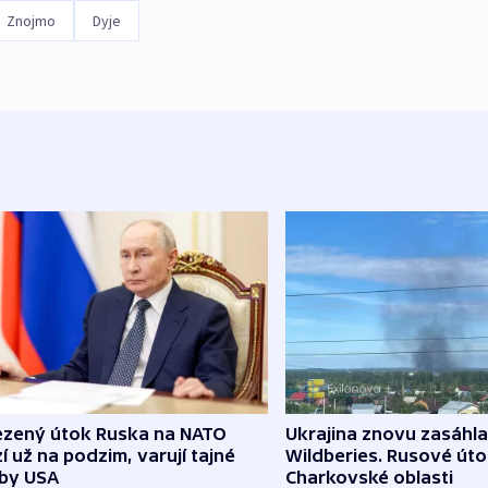
Znojmo
Dyje
zený útok Ruska na NATO
Ukrajina znovu zasáhla
í už na podzim, varují tajné
Wildberies. Rusové útoč
žby USA
Charkovské oblasti