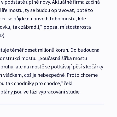
v podstatě úplně nový. Aktuálně firma začíná
íře mostu, ty se budou opravovat, poté to
ec se půjde na povrch toho mostu, kde
vku, tak zábradlí,“ popsal místostarosta
D).
stuje téměř deset milionů korun. Do budoucna
í konstrukci mostu. „Současná šířka mostu
ruhu, ale na mostě se potkávají pěší s kočárky
kým vláčkem, což je nebezpečné. Proto chceme
ou tak chodníky pro chodce,“ řekl
lány jsou ve fázi vypracování studie.