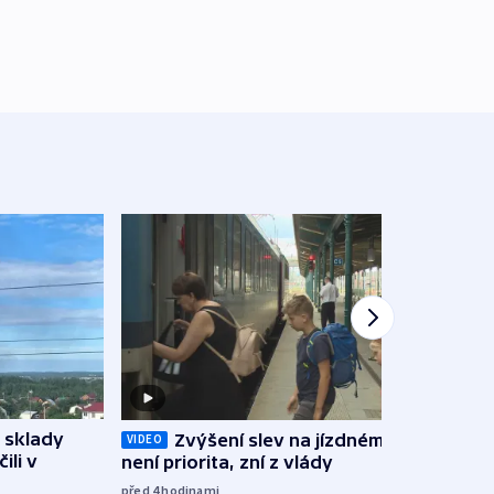
 sklady
Opil
Zvýšení slev na jízdném teď
VIDEO
ili v
vozid
není priorita, zní z vlády
stře
před 4
hodinami