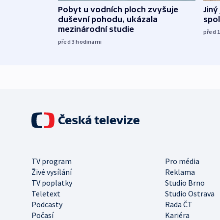
Jiný
Pobyt u vodních ploch zvyšuje
spol
duševní pohodu, ukázala
mezinárodní studie
před 
před 3
hodinami
TV program
Pro média
Živé vysílání
Reklama
TV poplatky
Studio Brno
Teletext
Studio Ostrava
Podcasty
Rada ČT
Počasí
Kariéra