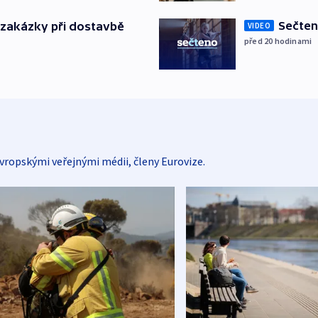
Sečten
o zakázky při dostavbě
VIDEO
před 20
hodinami
vropskými veřejnými médii, členy Eurovize.