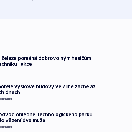
před 5
o železa pomáhá dobrovolným hasičům
echniku i akce
ořelé výškové budovy ve Zlíně začne až
ích dnech
odinami
podvod ohledně Technologického parku
do vězení dva muže
odinami