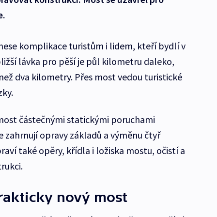
e.
nese komplikace turistům i lidem, kteří bydlí v
ižší lávka pro pěší je půl kilometru daleko,
 než dva kilometry. Přes most vedou turistické
zky.
 most částečnými statickými poruchami
 zahrnují opravy základů a výměnu čtyř
raví také opěry, křídla i ložiska mostu, očistí a
rukci.
prakticky nový most