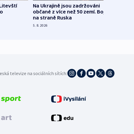
Litevští
Na Ukrajině jsou zadržováni
Španě
 o
občané z více než 50 zemí. Bojovali
dosta
na straně Ruska
4. 8. 20
5. 8. 2026
eská televize na sociálních sítích: