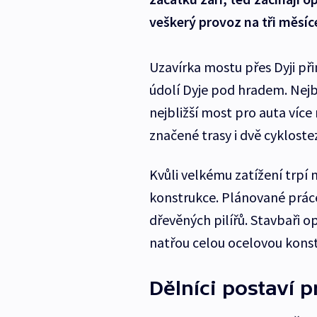
veškerý provoz na tři měsíc
Uzavírka mostu přes Dyji při
údolí Dyje pod hradem. Nejbl
nejbližší most pro auta více
značené trasy i dvě cykloste
Kvůli velkému zatížení trpí
konstrukce. Plánované práce
dřevěných pilířů. Stavbaři op
natřou celou ocelovou konst
Dělníci postaví 