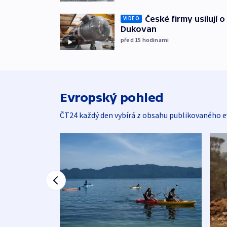
České firmy usilují 
VIDEO
Dukovan
před 15
hodinami
Evropský pohled
ČT24 každý den vybírá z obsahu publikovaného e