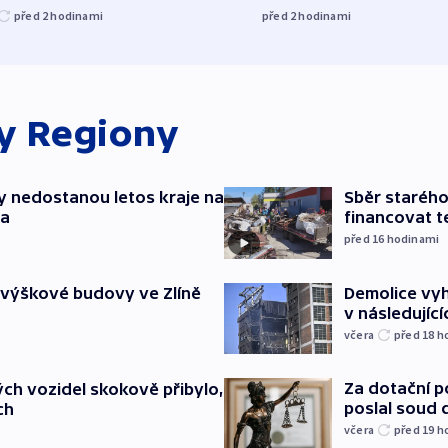
před 2
hodinami
před 2
hodinami
ky
Regiony
y nedostanou letos kraje na
Sběr staréh
ta
financovat t
před 16
hodinami
Demolice vyh
 výškové budovy ve Zlíně
v následujíc
včera
před 18
h
Za dotační 
ch vozidel skokově přibylo,
poslal soud 
ch
včera
před 19
h