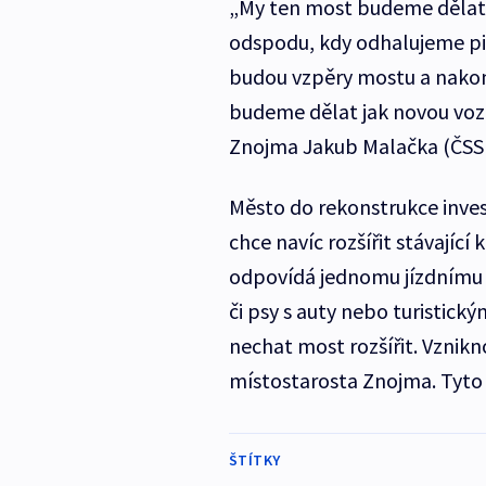
„My ten most budeme dělat 
odspodu, kdy odhalujeme pil
budou vzpěry mostu a nakon
budeme dělat jak novou vozo
Znojma Jakub Malačka (ČSS
Město do rekonstrukce inve
chce navíc rozšířit stávajíc
odpovídá jednomu jízdnímu p
či psy s auty nebo turistic
nechat most rozšířit. Vznikn
místostarosta Znojma. Tyto p
ŠTÍTKY