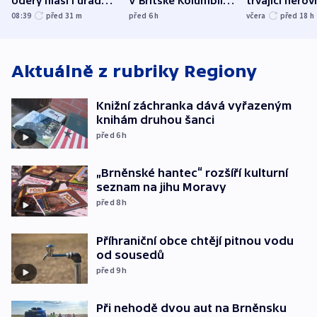
Údery hlásí i úřady v
V Britské Kolumbii
trvající nerov
Bělgorodu
evakuovali tisíce lidí
společensko
08:39
před 31
m
před 6
h
včera
před 18
h
atmosféru
Aktuálně z rubriky
Regiony
Knižní záchranka dává vyřazeným
knihám druhou šanci
před 6
h
„Brněnské hantec“ rozšíří kulturní
seznam na jihu Moravy
před 8
h
Příhraniční obce chtějí pitnou vodu
od sousedů
před 9
h
Při nehodě dvou aut na Brněnsku