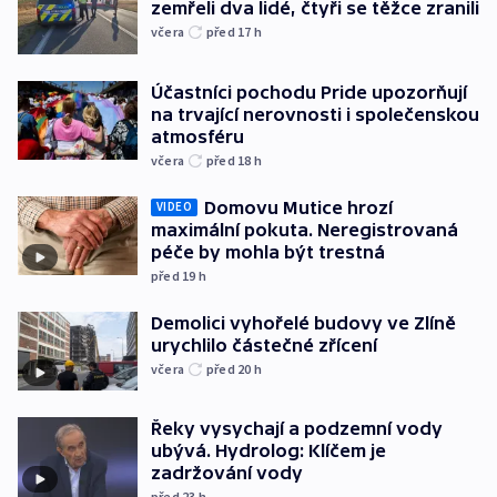
zemřeli dva lidé, čtyři se těžce zranili
včera
před 17
h
Účastníci pochodu Pride upozorňují
na trvající nerovnosti i společenskou
atmosféru
včera
před 18
h
Domovu Mutice hrozí
VIDEO
maximální pokuta. Neregistrovaná
péče by mohla být trestná
před 19
h
Demolici vyhořelé budovy ve Zlíně
urychlilo částečné zřícení
včera
před 20
h
Řeky vysychají a podzemní vody
ubývá. Hydrolog: Klíčem je
zadržování vody
před 23
h