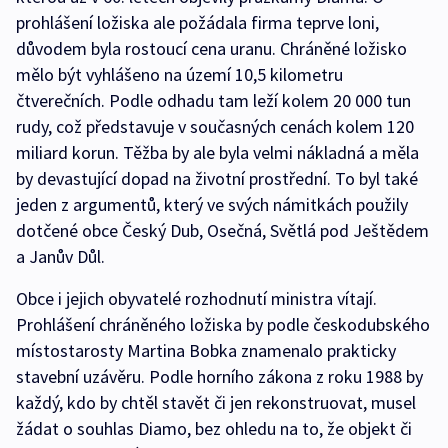
prohlášení ložiska ale požádala firma teprve loni,
důvodem byla rostoucí cena uranu. Chráněné ložisko
mělo být vyhlášeno na území 10,5 kilometru
čtverečních. Podle odhadu tam leží kolem 20 000 tun
rudy, což představuje v současných cenách kolem 120
miliard korun. Těžba by ale byla velmi nákladná a měla
by devastující dopad na životní prostřední. To byl také
jeden z argumentů, který ve svých námitkách použily
dotčené obce Český Dub, Osečná, Světlá pod Ještědem
a Janův Důl.
Obce i jejich obyvatelé rozhodnutí ministra vítají.
Prohlášení chráněného ložiska by podle českodubského
místostarosty Martina Bobka znamenalo prakticky
stavební uzávěru. Podle horního zákona z roku 1988 by
každý, kdo by chtěl stavět či jen rekonstruovat, musel
žádat o souhlas Diamo, bez ohledu na to, že objekt či