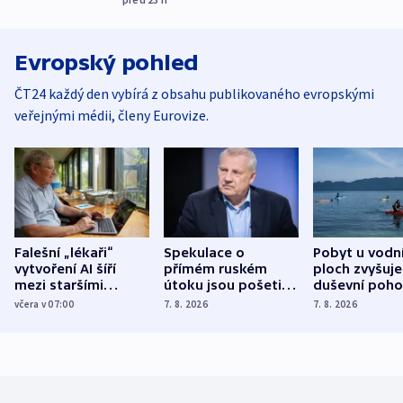
Evropský pohled
ČT24 každý den vybírá z obsahu publikovaného evropskými
veřejnými médii, členy Eurovize.
Falešní „lékaři“
Spekulace o
Pobyt u vodn
vytvoření AI šíří
přímém ruském
ploch zvyšuje
mezi staršími
útoku jsou pošetilé,
duševní poho
Poláky nebezpečné
míní estonský
ukázala
včera v 07:00
7. 8. 2026
7. 8. 2026
zdravotní rady
bezpečnostní
mezinárodní 
expert