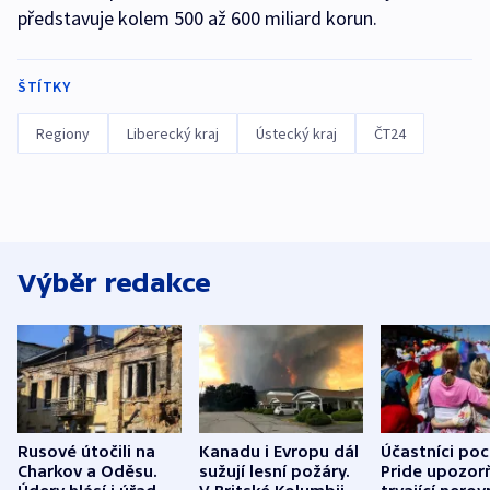
představuje kolem 500 až 600 miliard korun.
ŠTÍTKY
Regiony
Liberecký kraj
Ústecký kraj
ČT24
Výběr redakce
Rusové útočili na
Kanadu i Evropu dál
Účastníci po
Charkov a Oděsu.
sužují lesní požáry.
Pride upozorň