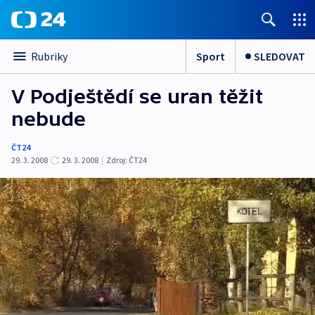
Sport
SLEDOVAT
Rubriky
V Podještědí se uran těžit
nebude
ČT24
29. 3. 2008
29. 3. 2008
|
Zdroj:
ČT24