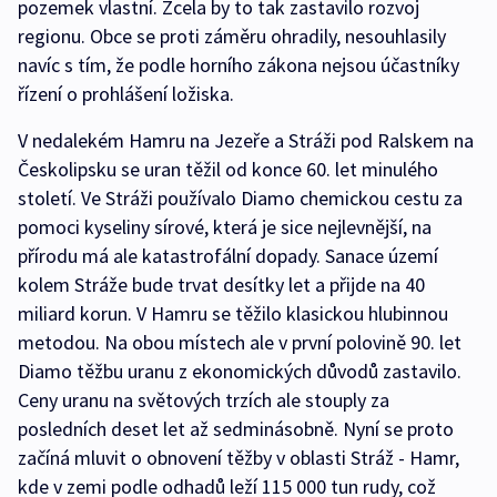
pozemek vlastní. Zcela by to tak zastavilo rozvoj
regionu. Obce se proti záměru ohradily, nesouhlasily
navíc s tím, že podle horního zákona nejsou účastníky
řízení o prohlášení ložiska.
V nedalekém Hamru na Jezeře a Stráži pod Ralskem na
Českolipsku se uran těžil od konce 60. let minulého
století. Ve Stráži používalo Diamo chemickou cestu za
pomoci kyseliny sírové, která je sice nejlevnější, na
přírodu má ale katastrofální dopady. Sanace území
kolem Stráže bude trvat desítky let a přijde na 40
miliard korun. V Hamru se těžilo klasickou hlubinnou
metodou. Na obou místech ale v první polovině 90. let
Diamo těžbu uranu z ekonomických důvodů zastavilo.
Ceny uranu na světových trzích ale stouply za
posledních deset let až sedminásobně. Nyní se proto
začíná mluvit o obnovení těžby v oblasti Stráž - Hamr,
kde v zemi podle odhadů leží 115 000 tun rudy, což