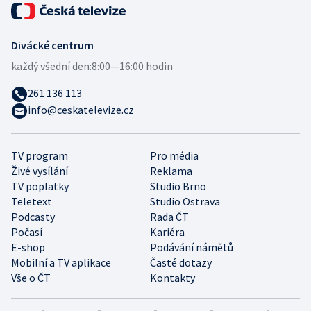
Divácké centrum
každý všední den:
8:00—16:00 hodin
261 136 113
info@ceskatelevize.cz
TV program
Pro média
Živé vysílání
Reklama
TV poplatky
Studio Brno
Teletext
Studio Ostrava
Podcasty
Rada ČT
Počasí
Kariéra
E-shop
Podávání námětů
Mobilní a TV aplikace
Časté dotazy
Vše o ČT
Kontakty