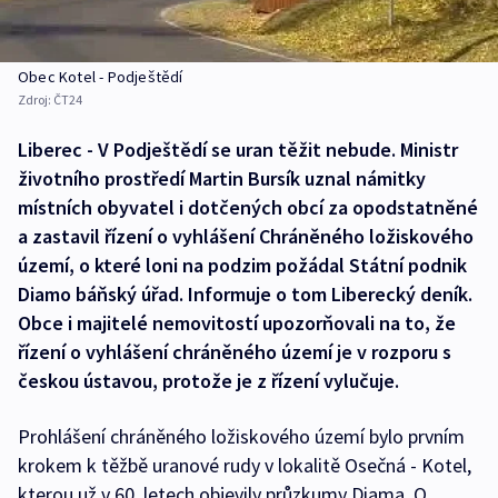
Obec Kotel - Podještědí
Zdroj:
ČT24
Liberec - V Podještědí se uran těžit nebude. Ministr
životního prostředí Martin Bursík uznal námitky
místních obyvatel i dotčených obcí za opodstatněné
a zastavil řízení o vyhlášení Chráněného ložiskového
území, o které loni na podzim požádal Státní podnik
Diamo báňský úřad. Informuje o tom Liberecký deník.
Obce i majitelé nemovitostí upozorňovali na to, že
řízení o vyhlášení chráněného území je v rozporu s
českou ústavou, protože je z řízení vylučuje.
Prohlášení chráněného ložiskového území bylo prvním
krokem k těžbě uranové rudy v lokalitě Osečná - Kotel,
kterou už v 60. letech objevily průzkumy Diama. O