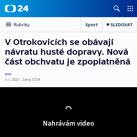
Sport
SLEDOVAT
Rubriky
V Otrokovicích se obávají
návratu husté dopravy. Nová
část obchvatu je zpoplatněná
mvr
5. 1. 2022
|
Zdroj:
ČT24
Nahrávám video