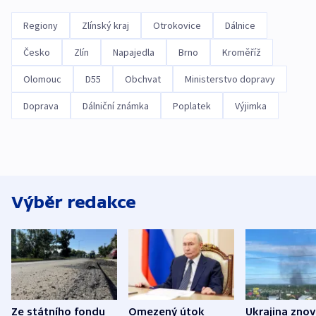
Regiony
Zlínský kraj
Otrokovice
Dálnice
Česko
Zlín
Napajedla
Brno
Kroměříž
Olomouc
D55
Obchvat
Ministerstvo dopravy
Doprava
Dálniční známka
Poplatek
Výjimka
Výběr redakce
Ze státního fondu
Omezený útok
Ukrajina zno