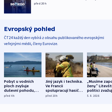
před 20
h
Evropský pohled
ČT24 každý den vybírá z obsahu publikovaného evropskými
veřejnými médii, členy Eurovize.
Pobyt u vodních
Jiný jazyk i technika.
„Musíme zapo
ploch zvyšuje
Ve Francii
ženy.“ Litevšt
duševní pohodu,
spolupracují hasiči z
politici zvažuj
ukázala
různých zemí
dohodu o
před 4
h
před 20
h
5. 8. 2026
mezinárodní studie
demografii