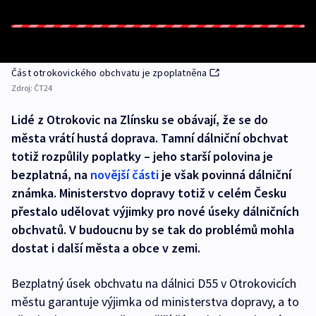
Část otrokovického obchvatu je zpoplatněna
Zdroj:
ČT24
Lidé z Otrokovic na Zlínsku se obávají, že se do
města vrátí hustá doprava. Tamní dálniční obchvat
totiž rozpůlily poplatky – jeho starší polovina je
bezplatná, na
novější části
je však povinná dálniční
známka. Ministerstvo dopravy totiž v celém Česku
přestalo udělovat výjimky pro nové úseky dálničních
obchvatů. V budoucnu by se tak do problémů mohla
dostat i další města a obce v zemi.
Bezplatný úsek obchvatu na dálnici D55 v Otrokovicích
městu garantuje výjimka od ministerstva dopravy, a to