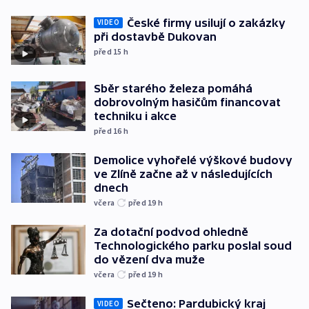
České firmy usilují o zakázky
VIDEO
při dostavbě Dukovan
před 15
h
Sběr starého železa pomáhá
dobrovolným hasičům financovat
techniku i akce
před 16
h
Demolice vyhořelé výškové budovy
ve Zlíně začne až v následujících
dnech
včera
před 19
h
Za dotační podvod ohledně
Technologického parku poslal soud
do vězení dva muže
včera
před 19
h
Sečteno: Pardubický kraj
VIDEO