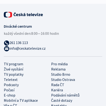
Divácké centrum
každý všední den:
8:00—16:00 hodin
261 136 113
info@ceskatelevize.cz
TV program
Pro média
Živé vysílání
Reklama
TV poplatky
Studio Brno
Teletext
Studio Ostrava
Podcasty
Rada ČT
Počasí
Kariéra
E-shop
Podávání námětů
Mobilní a TV aplikace
Časté dotazy
Vše o ČT
Kontakty