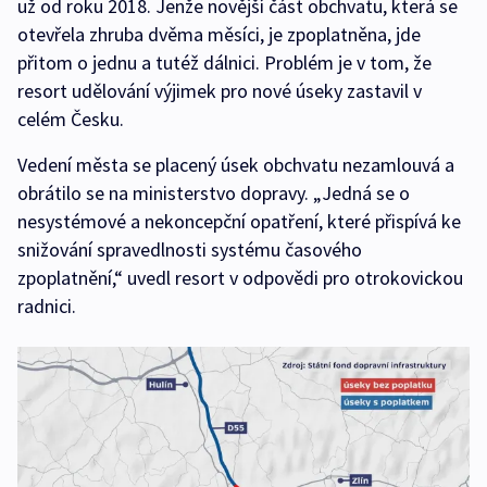
už od roku 2018. Jenže novější část obchvatu, která se
otevřela zhruba dvěma měsíci, je zpoplatněna, jde
přitom o jednu a tutéž dálnici. Problém je v tom, že
resort udělování výjimek pro nové úseky zastavil v
celém Česku.
Vedení města se placený úsek obchvatu nezamlouvá a
obrátilo se na ministerstvo dopravy. „Jedná se o
nesystémové a nekoncepční opatření, které přispívá ke
snižování spravedlnosti systému časového
zpoplatnění,“ uvedl resort v odpovědi pro otrokovickou
radnici.