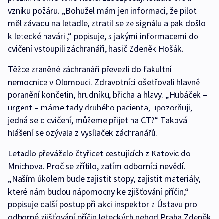
vzniku požáru. „Bohužel mám jen informaci, že pilot
měl závadu na letadle, ztratil se ze signálu a pak došlo
k letecké havárii,“ popisuje, s jakými informacemi do
cvičení vstoupili záchranáři, hasič Zdeněk Hošák.
Těžce zraněné záchranáři převezli do fakultní
nemocnice v Olomouci. Zdravotníci ošetřovali hlavně
poranění končetin, hrudníku, břicha a hlavy. „Hubáček –
urgent – máme tady druhého pacienta, upozorňuji,
jedná se o cvičení, můžeme přijet na CT?“ Taková
hlášení se ozývala z vysílaček záchranářů.
Letadlo převáželo čtyřicet cestujících z Katovic do
Mnichova. Proč se zřítilo, zatím odborníci nevědí.
„Naším úkolem bude zajistit stopy, zajistit materiály,
které nám budou nápomocny ke zjišťování příčin,“
popisuje další postup při akci inspektor z Ústavu pro
odborné zjišťování příčin leteckých nehod Praha Zdeněk