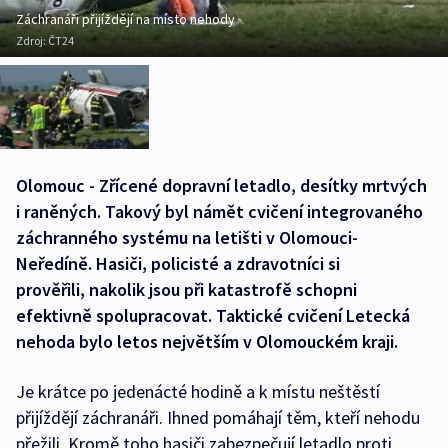
Záchranáři přijíždějí na místo nehody
Zdroj:
ČT24
Olomouc - Zřícené dopravní letadlo, desítky mrtvých
i raněných. Takový byl námět cvičení integrovaného
záchranného systému na letišti v Olomouci-
Neředíně. Hasiči, policisté a zdravotníci si
prověřili, nakolik jsou při katastrofě schopni
efektivně spolupracovat. Taktické cvičení Letecká
nehoda bylo letos největším v Olomouckém kraji.
Je krátce po jedenácté hodině a k místu neštěstí
přijíždějí záchranáři. Ihned pomáhají těm, kteří nehodu
přežili. Kromě toho hasiči zabezpečují letadlo proti