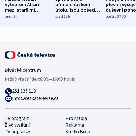
vytvoření AI šíří
přímém ruském
ploch zvyšuje
mezi staršími
útoku jsou pošetilé,
duševní poho
Poláky nebezpečné
míní estonský
ukázala
před 2
h
před 16
h
včera v 07:30
zdravotní rady
bezpečnostní
mezinárodní 
expert
Divácké centrum
každý všední den:
8:00—16:00 hodin
261 136 113
info@ceskatelevize.cz
TV program
Pro média
Živé vysílání
Reklama
TV poplatky
Studio Brno