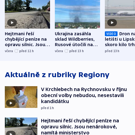
Hejtmani řeší
Ukrajina zasáhla
Dron n
VIDEO
chybějící peníze na
sklad Wildberries,
letišti u Lips
opravu silnic. Jsou
Rusové útočili na
skoro kilo trh
nenárokové, namítá
trh, hasiče či
indicie ukazuj
včera
před 12
h
včera
před 13
h
před 13
h
ministerstvo
stadion
Rusko
Aktuálně z rubriky
Regiony
V Krchlebech na Rychnovsku v říjnu
obecní volby nebudou, nesestavili
kandidátku
před 1
h
Hejtmani řeší chybějící peníze na
opravu silnic. Jsou nenárokové,
namítá ministerstvo