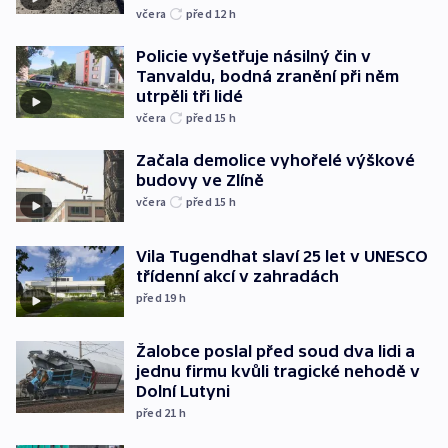
včera
před 12
h
Policie vyšetřuje násilný čin v
Tanvaldu, bodná zranění při něm
utrpěli tři lidé
včera
před 15
h
Začala demolice vyhořelé výškové
budovy ve Zlíně
včera
před 15
h
Vila Tugendhat slaví 25 let v UNESCO
třídenní akcí v zahradách
před 19
h
Žalobce poslal před soud dva lidi a
jednu firmu kvůli tragické nehodě v
Dolní Lutyni
před 21
h