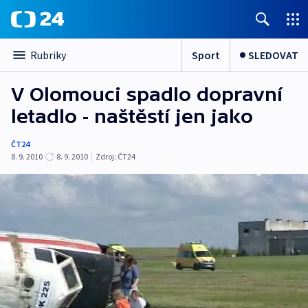
Sport
SLEDOVAT
Rubriky
V Olomouci spadlo dopravní
letadlo - naštěstí jen jako
ČT24
8. 9. 2010
8. 9. 2010
|
Zdroj:
ČT24