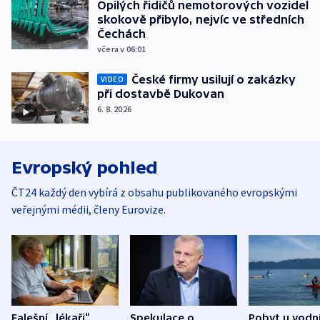
Opilých řidičů nemotorových vozidel
skokově přibylo, nejvíc ve středních
Čechách
včera v 06:01
České firmy usilují o zakázky
VIDEO
při dostavbě Dukovan
6. 8. 2026
Evropský pohled
ČT24 každý den vybírá z obsahu publikovaného evropskými
veřejnými médii, členy Eurovize.
Falešní „lékaři“
Spekulace o
Pobyt u vodn