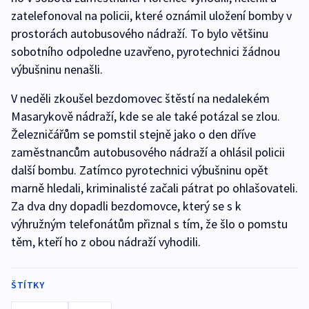
zatelefonoval na policii, které oznámil uložení bomby v
prostorách autobusového nádraží. To bylo většinu
sobotního odpoledne uzavřeno, pyrotechnici žádnou
výbušninu nenašli.
V neděli zkoušel bezdomovec štěstí na nedalekém
Masarykově nádraží, kde se ale také potázal se zlou.
Železničářům se pomstil stejně jako o den dříve
zaměstnancům autobusového nádraží a ohlásil policii
další bombu. Zatímco pyrotechnici výbušninu opět
marně hledali, kriminalisté začali pátrat po ohlašovateli.
Za dva dny dopadli bezdomovce, který se s k
výhružným telefonátům přiznal s tím, že šlo o pomstu
těm, kteří ho z obou nádraží vyhodili.
ŠTÍTKY