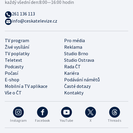
každý všední den:
8:00—16:00 hodin
261 136 113
info@ceskatelevize.cz
TV program
Pro média
Živé vysílání
Reklama
TV poplatky
Studio Brno
Teletext
Studio Ostrava
Podcasty
Rada ČT
Počasí
Kariéra
E-shop
Podávání námětů
Mobilní a TV aplikace
Časté dotazy
Vše o ČT
Kontakty
Instagram
Facebook
YouTube
X
Threads