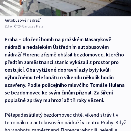
Autobusové nádraží
Zdroj:
ČT24/Jaroslav Fiala
Praha – Uložení bomb na pražském Masarykově
nádraží a nedalekém Ústředním autobusovém
nádraží Florenc zřejmě ohlásil bezdomovec, kterého
předtím zaměstnanci stanic vykázali z prostor pro
cestující. Oba vytížené dopravní uzly byly kvůli
výhružnému telefonátu o víkendu několik hodin
uzavřeny. Podle policejního mluvčího Tomáše Hulana
se bezdomovec ke svým činům přiznal. Za šíření
poplašné zprávy mu hrozí až tři roky vězení.
Pětapadesátiletý bezdomovec chtěl víkend strávit v
terminálu na autobusovém nádraží v centru Prahy. Když
ho v sobotu zaměstnanci Florence vyhodili, nelenil a