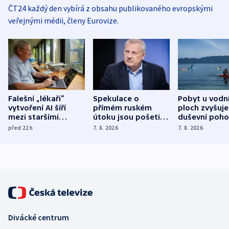
ČT24 každý den vybírá z obsahu publikovaného evropskými
veřejnými médii, členy Eurovize.
Falešní „lékaři“
Spekulace o
Pobyt u vodn
vytvoření AI šíří
přímém ruském
ploch zvyšuje
mezi staršími
útoku jsou pošetilé,
duševní poho
Poláky nebezpečné
míní estonský
ukázala
před 22
h
7. 8. 2026
7. 8. 2026
zdravotní rady
bezpečnostní
mezinárodní 
expert
Divácké centrum