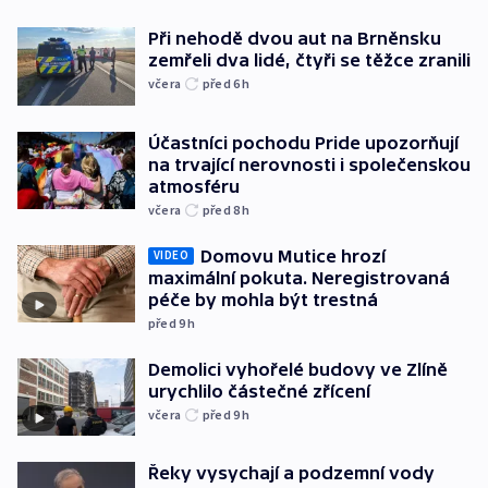
Při nehodě dvou aut na Brněnsku
zemřeli dva lidé, čtyři se těžce zranili
včera
před 6
h
Účastníci pochodu Pride upozorňují
na trvající nerovnosti i společenskou
atmosféru
včera
před 8
h
Domovu Mutice hrozí
VIDEO
maximální pokuta. Neregistrovaná
péče by mohla být trestná
před 9
h
Demolici vyhořelé budovy ve Zlíně
urychlilo částečné zřícení
včera
před 9
h
Řeky vysychají a podzemní vody