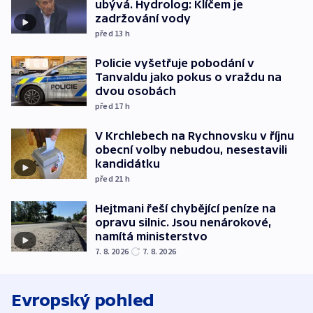
ubývá. Hydrolog: Klíčem je
zadržování vody
před 13
h
Policie vyšetřuje pobodání v
Tanvaldu jako pokus o vraždu na
dvou osobách
před 17
h
V Krchlebech na Rychnovsku v říjnu
obecní volby nebudou, nesestavili
kandidátku
před 21
h
Hejtmani řeší chybějící peníze na
opravu silnic. Jsou nenárokové,
namítá ministerstvo
7. 8. 2026
7. 8. 2026
Evropský pohled