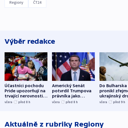
Regiony
ČT24
Výběr redakce
Účastníci pochodu
Americký Senát
Do Bulharska
Pride upozorňují na
potvrdil Trumpova
pronikl zřejm
trvající nerovnosti i
právníka jako
ukrajinský dr
společenskou
ministra
explodoval k
včera
před 8
h
včera
před 8
h
včera
před 9
h
atmosféru
spravedlnosti
od plynovod
Aktuálně z rubriky
Regiony