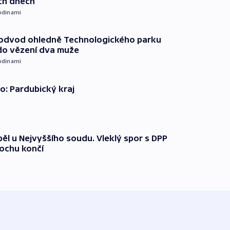
ích dnech
odinami
podvod ohledně Technologického parku
do vězení dva muže
odinami
o: Pardubický kraj
ěl u Nejvyššího soudu. Vleklý spor s DPP
lochu končí