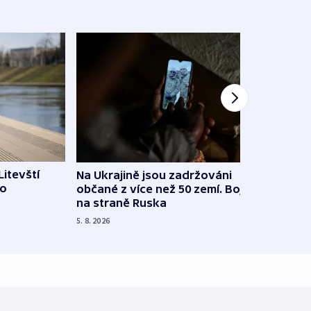
Litevští
Na Ukrajině jsou zadržováni
Španě
 o
občané z více než 50 zemí. Bojovali
dosta
na straně Ruska
4. 8. 20
5. 8. 2026