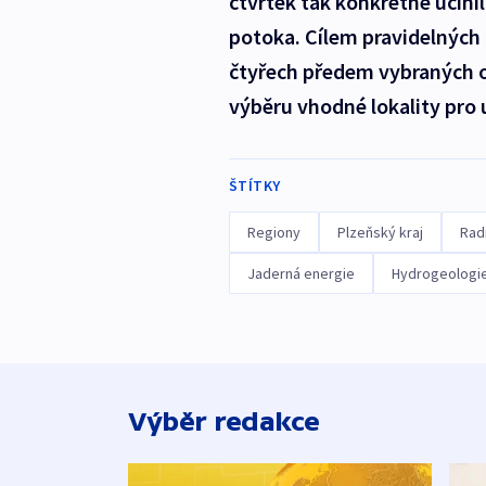
čtvrtek tak konkrétně učini
potoka. Cílem pravidelných m
čtyřech předem vybraných o
výběru vhodné lokality pro 
ŠTÍTKY
Regiony
Plzeňský kraj
Rad
Jaderná energie
Hydrogeologi
Výběr redakce