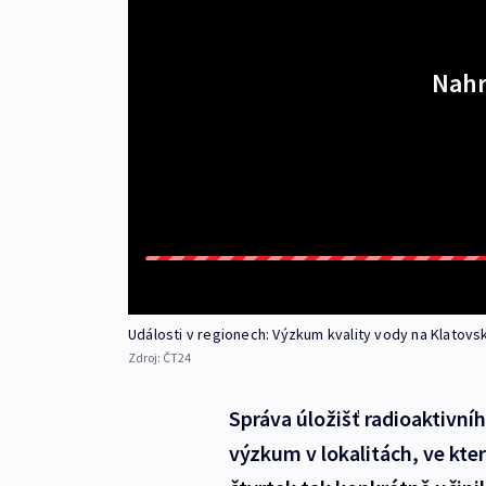
Nahr
Události v regionech: Výzkum kvality vody na Klatovs
Zdroj:
ČT24
Správa úložišť radioaktivn
výzkum v lokalitách, ve kte