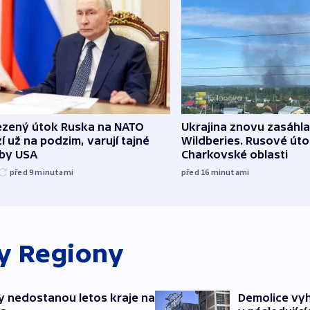
zený útok Ruska na NATO
Ukrajina znovu zasáhla
í už na podzim, varují tajné
Wildberies. Rusové útoč
žby USA
Charkovské oblasti
před 9
minutami
před 16
minutami
ky
Regiony
y nedostanou letos kraje na
Demolice vyh