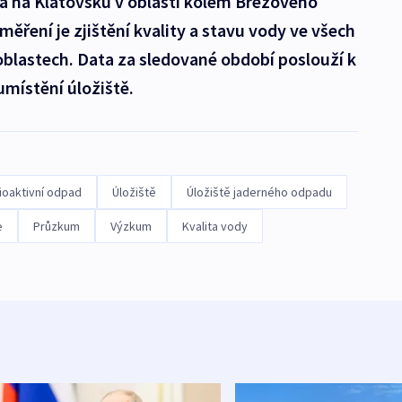
la na Klatovsku v oblasti kolem Březového
ěření je zjištění kvality a stavu vody ve všech
blastech. Data za sledované období poslouží k
umístění úložiště.
ioaktivní odpad
Úložiště
Úložiště jaderného odpadu
e
Průzkum
Výzkum
Kvalita vody