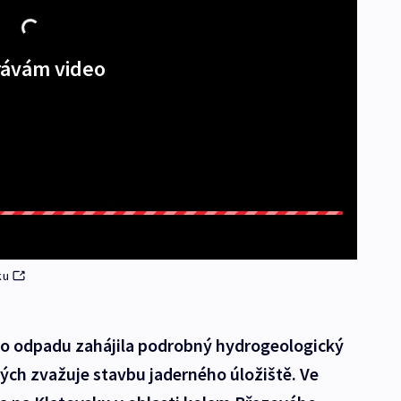
ávám video
ku
ího odpadu zahájila podrobný hydrogeologický
rých zvažuje stavbu jaderného úložiště. Ve