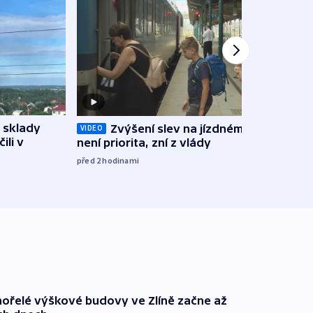
 sklady
Opil
Zvýšení slev na jízdném teď
VIDEO
ili v
vozid
není priorita, zní z vlády
stře
před 2
hodinami
před 3
ořelé výškové budovy ve Zlíně začne až