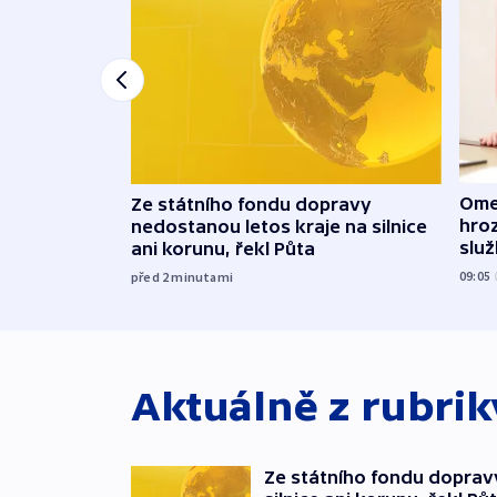
Ome
Ze státního fondu dopravy
hroz
nedostanou letos kraje na silnice
slu
ani korunu, řekl Půta
09:05
před 2
minutami
Aktuálně z rubri
Ze státního fondu doprav