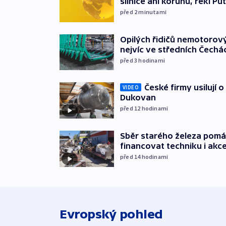
silnice ani korunu, řekl Pů
před 2
minutami
Opilých řidičů nemotorový
nejvíc ve středních Čechá
před 3
hodinami
České firmy usilují 
VIDEO
Dukovan
před 12
hodinami
Sběr starého železa pom
financovat techniku i akc
před 14
hodinami
Evropský pohled