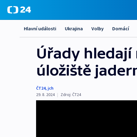
Hlavní události
Ukrajina
Volby
Domácí
Úřady hledají
úložiště jade
ČT24
,
jch
29. 8. 2024
|
Zdroj:
ČT24