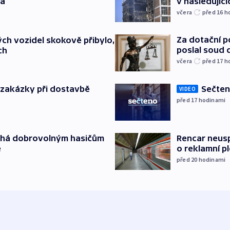
ta
v následujíc
včera
před 16
h
Za dotační 
ch vozidel skokově přibylo,
poslal soud 
ch
včera
před 17
h
o zakázky při dostavbě
Sečten
VIDEO
před 17
hodinami
áhá dobrovolným hasičům
Rencar neusp
e
o reklamní p
před 20
hodinami