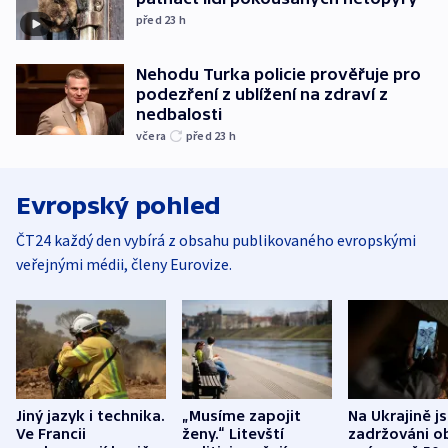
před 23
h
Nehodu Turka policie prověřuje pro
podezření z ublížení na zdraví z
nedbalosti
včera
před 23
h
Evropský pohled
ČT24 každý den vybírá z obsahu publikovaného evropskými
veřejnými médii, členy Eurovize.
Jiný jazyk i technika.
„Musíme zapojit
Na Ukrajině j
Ve Francii
ženy.“ Litevští
zadržováni o