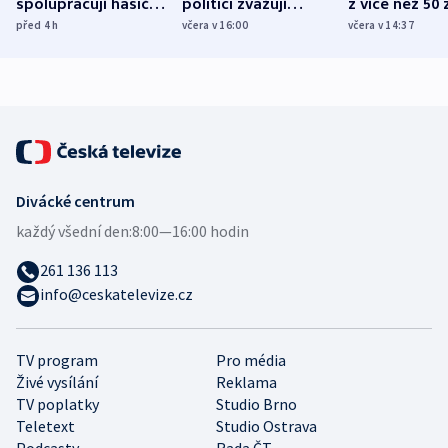
spolupracují hasiči z
politici zvažují
z více než 50 
různých zemí
dohodu o
Bojovali na s
před 4
h
včera v 16:00
včera v 14:37
demografii
Ruska
Divácké centrum
každý všední den:
8:00—16:00 hodin
261 136 113
info@ceskatelevize.cz
TV program
Pro média
Živé vysílání
Reklama
TV poplatky
Studio Brno
Teletext
Studio Ostrava
Podcasty
Rada ČT