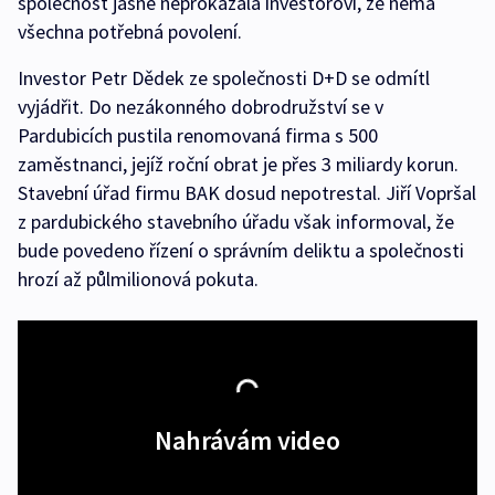
společnost jasně neprokázala investorovi, že nemá
všechna potřebná povolení.
Investor Petr Dědek ze společnosti D+D se odmítl
vyjádřit. Do nezákonného dobrodružství se v
Pardubicích pustila renomovaná firma s 500
zaměstnanci, jejíž roční obrat je přes 3 miliardy korun.
Stavební úřad firmu BAK dosud nepotrestal. Jiří Vopršal
z pardubického stavebního úřadu však informoval, že
bude povedeno řízení o správním deliktu a společnosti
hrozí až půlmilionová pokuta.
Nahrávám video