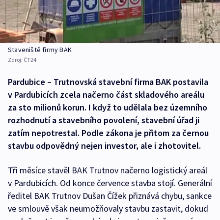
Staveniště firmy BAK
Zdroj:
ČT24
Pardubice – Trutnovská stavební firma BAK postavila
v Pardubicích zcela načerno část skladového areálu
za sto milionů korun. I když to udělala bez územního
rozhodnutí a stavebního povolení, stavební úřad ji
zatím nepotrestal. Podle zákona je přitom za černou
stavbu odpovědný nejen investor, ale i zhotovitel.
Tři měsíce stavěl BAK Trutnov načerno logistický areál
v Pardubicích. Od konce července stavba stojí. Generální
ředitel BAK Trutnov Dušan Čížek přiznává chybu, sankce
ve smlouvě však neumožňovaly stavbu zastavit, dokud