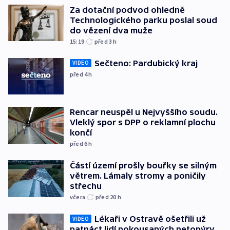
Za dotační podvod ohledně
Technologického parku poslal soud
do vězení dva muže
15:19
před 3
h
Sečteno: Pardubický kraj
VIDEO
před 4
h
Rencar neuspěl u Nejvyššího soudu.
Vleklý spor s DPP o reklamní plochu
končí
před 6
h
Částí území prošly bouřky se silným
větrem. Lámaly stromy a poničily
střechu
včera
před 20
h
Lékaři v Ostravě ošetřili už
VIDEO
patnáct lidí pokousaných netopýry