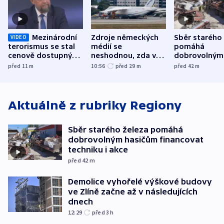
Mezinárodní
Zdroje německých
Sběr starého
VIDEO
terorismus se stal
médií se
pomáhá
cenově dostupným,
neshodnou, zda v
dobrovolným
varuje Bartošek
letadle ohroženém
hasičům fina
před 11
m
10:56
před 29
m
před 42
m
v Lipsku dronem
techniku i ak
byla munice
Aktuálně z rubriky
Regiony
Sběr starého železa pomáhá
dobrovolným hasičům financovat
techniku i akce
před 42
m
Demolice vyhořelé výškové budovy
ve Zlíně začne až v následujících
dnech
12:29
před 3
h