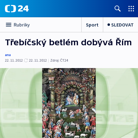
Sport
SLEDOVAT
Rubriky
Třebíčský betlém dobývá Řím
ana
22. 11. 2012
22. 11. 2012
|
Zdroj:
ČT24