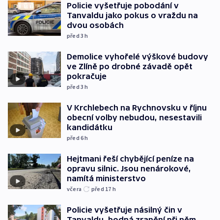
Policie vyšetřuje pobodání v
Tanvaldu jako pokus o vraždu na
dvou osobách
před 3
h
Demolice vyhořelé výškové budovy
ve Zlíně po drobné závadě opět
pokračuje
před 3
h
V Krchlebech na Rychnovsku v říjnu
obecní volby nebudou, nesestavili
kandidátku
před 6
h
Hejtmani řeší chybějící peníze na
opravu silnic. Jsou nenárokové,
namítá ministerstvo
včera
před 17
h
Policie vyšetřuje násilný čin v
Tanvaldu, bodná zranění při něm