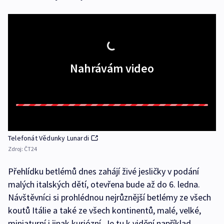
Nahrávám video
Telefonát Vědunky Lunardi
Zdroj:
ČT24
Přehlídku betlémů dnes zahájí živé jesličky v podání
malých italských dětí, otevřena bude až do 6. ledna.
Návštěvníci si prohlédnou nejrůznější betlémy ze všech
koutů Itálie a také ze všech kontinentů, malé, velké,
miniaturní i jinak kuriózní. Je tu k vidění například