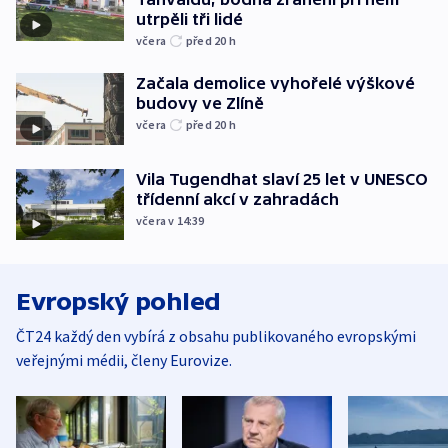
utrpěli tři lidé
včera
před 20
h
Začala demolice vyhořelé výškové
budovy ve Zlíně
včera
před 20
h
Vila Tugendhat slaví 25 let v UNESCO
třídenní akcí v zahradách
včera v 14:39
Evropský pohled
ČT24 každý den vybírá z obsahu publikovaného evropskými
veřejnými médii, členy Eurovize.