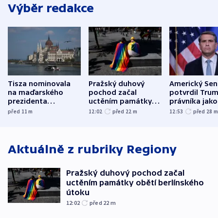
Výběr redakce
Tisza nominovala
Pražský duhový
Americký Sen
na maďarského
pochod začal
potvrdil Tru
prezidenta
uctěním památky
právníka jako
bývalého šéfa
obětí berlínského
ministra
před 11
m
12:02
před 22
m
12:53
před 28
nejvyššího soudu
útoku
spravedlnost
Aktuálně z rubriky
Regiony
Pražský duhový pochod začal
uctěním památky obětí berlínského
útoku
12:02
před 22
m