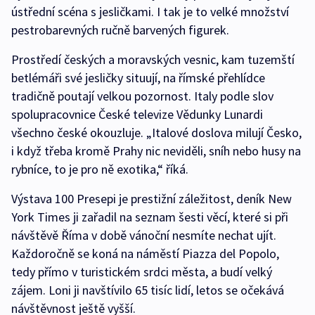
ústřední scéna s jesličkami. I tak je to velké množství
pestrobarevných ručně barvených figurek.
Prostředí českých a moravských vesnic, kam tuzemští
betlémáři své jesličky situují, na římské přehlídce
tradičně poutají velkou pozornost. Italy podle slov
spolupracovnice České televize Vědunky Lunardi
všechno české okouzluje. „Italové doslova milují Česko,
i když třeba kromě Prahy nic neviděli, sníh nebo husy na
rybníce, to je pro ně exotika,“ říká.
Výstava 100 Presepi je prestižní záležitost, deník New
York Times ji zařadil na seznam šesti věcí, které si při
návštěvě Říma v době vánoční nesmíte nechat ujít.
Každoročně se koná na náměstí Piazza del Popolo,
tedy přímo v turistickém srdci města, a budí velký
zájem. Loni ji navštívilo 65 tisíc lidí, letos se očekává
návštěvnost ještě vyšší.