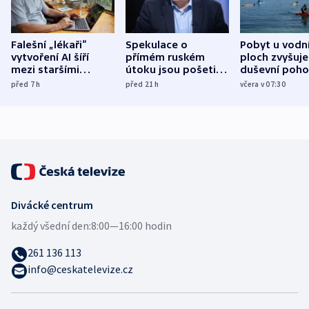
Falešní „lékaři“
Spekulace o
Pobyt u vodn
vytvoření AI šíří
přímém ruském
ploch zvyšuje
mezi staršími
útoku jsou pošetilé,
duševní poho
Poláky nebezpečné
míní estonský
ukázala
před 7
h
před 21
h
včera v 07:30
zdravotní rady
bezpečnostní
mezinárodní 
expert
Divácké centrum
každý všední den:
8:00—16:00 hodin
261 136 113
info@ceskatelevize.cz