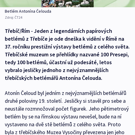
Betlém Antonína Čelouda
Zdroj:
ČT24
Třebíč/Řím - Jeden z legendárních papírových
betlémů z Třebíče je ode dneška k vidění v Římě na
37. ročníku prestižní výstavy betlémů z celého světa.
Třebíčské muzeum se přehlídky nazvané 100 Presepi,
tedy 100 betlémů, účastní už podesáté, letos
vybralo jesličky jednoho z nejvýznamnějších
třebíčských betlémářů Antonína Čelouda.
Atonín Čeloud byl jedním z nejvýznamějších betlémářů
druhé poloviny 19. století. Jesličky si stavěl pro sebe a
neustále rozmnožoval počet figurek. Jeho pětimetrový
betlém by se na římskou výstavu nevešel, bude na ní
vystaveno na dvě stě betlémů z celého světa. Proto
byla z třebíčského Muzea Vysočiny převezena jen jeho