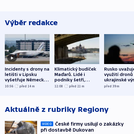
Výběr redakce
Incidenty s drony na
Klimatický budíček
Rusko uvažuj
letišti v Lipsku
Maďarů. Lidé i
využití dronů
vyšetřuje Německo
podniky šetří,
ukrajinské vý
jako úmyslný pokus
omezuje se doprava
útokům v Pob
10:56
před 14
m
12:08
před 21
m
před 39
m
o způsobení
i svícení
tvrdí Litva
exploze
Aktuálně z rubriky
Regiony
České firmy usilují o zakázky
VIDEO
při dostavbě Dukovan