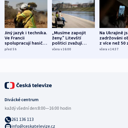
Jiný jazyk i technika.
„Musíme zapojit
Na Ukrajině j
Ve Francii
ženy.“ Litevští
zadržováni o
spolupracují hasiči z
politici zvažují
z více než 50 
různých zemí
dohodu o
Bojovali na s
před 5
h
včera v 16:00
včera v 14:37
demografii
Ruska
Divácké centrum
každý všední den:
8:00—16:00 hodin
261 136 113
info@ceskatelevize.cz