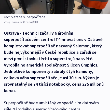
Kompletace superpočítače
Zdroj:
Jaroslav Ožana/ČTK
Ostrava - Technici začali v Národním
superpočítačovém centru IT4Innovations v Ostravě
kompletovat superpočítač nazvaný Salomon, který
bude nejvýkonnější v České republice a zařadí se
mezi první stovku těchto superstrojů na světě.
Vyrobila ho americká společnost Silicon Graphics.
Jednotlivé komponenty zabraly čtyři kamiony,
celková váha superpočítače je asi 30 tun. Výkon je
srovnatelný se 74 tisíci notebooky, cena 275 milionů
korun.
Superpočítač bude umístěný ve speciálním datovém
sále Národního superpočítačového centra