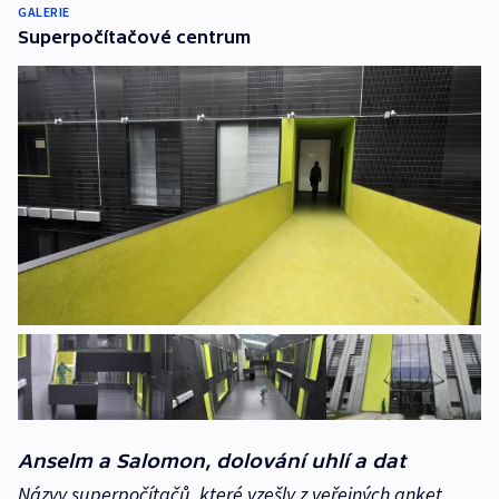
GALERIE
Superpočítačové centrum
Anselm a Salomon, dolování uhlí a dat
Názvy superpočítačů, které vzešly z veřejných anket,