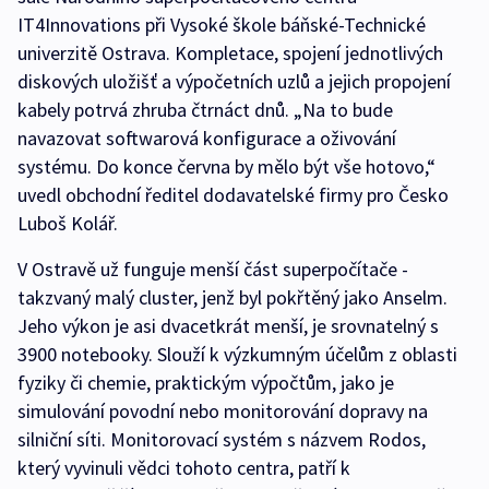
IT4Innovations při Vysoké škole báňské-Technické
univerzitě Ostrava. Kompletace, spojení jednotlivých
diskových uložišť a výpočetních uzlů a jejich propojení
kabely potrvá zhruba čtrnáct dnů. „Na to bude
navazovat softwarová konfigurace a oživování
systému. Do konce června by mělo být vše hotovo,“
uvedl obchodní ředitel dodavatelské firmy pro Česko
Luboš Kolář.
V Ostravě už funguje menší část superpočítače -
takzvaný malý cluster, jenž byl pokřtěný jako Anselm.
Jeho výkon je asi dvacetkrát menší, je srovnatelný s
3900 notebooky. Slouží k výzkumným účelům z oblasti
fyziky či chemie, praktickým výpočtům, jako je
simulování povodní nebo monitorování dopravy na
silniční síti. Monitorovací systém s názvem Rodos,
který vyvinuli vědci tohoto centra, patří k