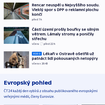
Rencar neuspěl u Nejvyššího soudu.
Vleklý spor s DPP o reklamní plochu
končí
před 7
h
Částí území prošly bouřky se silným
větrem. Lámaly stromy a poničily
střechu
včera
před 22
h
Lékaři v Ostravě ošetřili už
VIDEO
patnáct lidí pokousaných netopýry
včera v 20:43
Evropský pohled
ČT24 každý den vybírá z obsahu publikovaného evropskými
veřejnými médii, členy Eurovize.