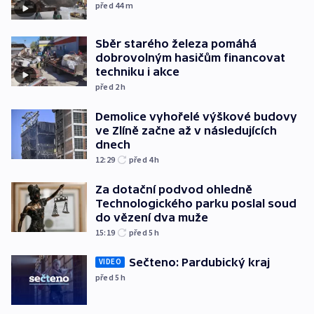
před 44
m
Sběr starého železa pomáhá
dobrovolným hasičům financovat
techniku i akce
před 2
h
Demolice vyhořelé výškové budovy
ve Zlíně začne až v následujících
dnech
12:29
před 4
h
Za dotační podvod ohledně
Technologického parku poslal soud
do vězení dva muže
15:19
před 5
h
Sečteno: Pardubický kraj
VIDEO
před 5
h