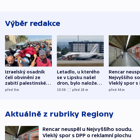
Výběr redakce
Izraelský osadník
Letadlo, u kterého
Rencar neusp
čelí obvinění ze
se v Lipsku našel
Nejvyššího s
zabití palestinského
dron, bylo naložené
Vleklý spor s
aktivisty
municí, píší média
reklamní plo
před 9
m
10:56
před 28
m
před 44
m
končí
Aktuálně z rubriky
Regiony
Rencar neuspěl u Nejvyššího soudu.
Vleklý spor s DPP o reklamní plochu