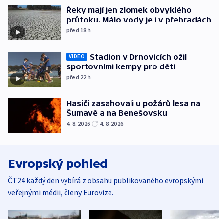
Řeky mají jen zlomek obvyklého
průtoku. Málo vody je i v přehradách
před 18
h
Stadion v Drnovicích ožil
VIDEO
sportovními kempy pro děti
před 22
h
Hasiči zasahovali u požárů lesa na
Šumavě a na Benešovsku
4. 8. 2026
4. 8. 2026
Evropský pohled
ČT24 každý den vybírá z obsahu publikovaného evropskými
veřejnými médii, členy Eurovize.