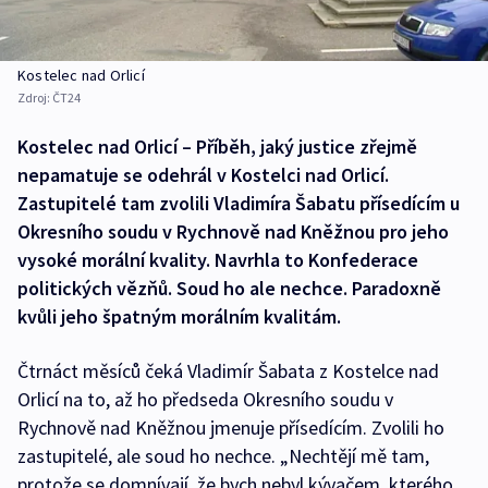
Kostelec nad Orlicí
Zdroj:
ČT24
Kostelec nad Orlicí – Příběh, jaký justice zřejmě
nepamatuje se odehrál v Kostelci nad Orlicí.
Zastupitelé tam zvolili Vladimíra Šabatu přísedícím u
Okresního soudu v Rychnově nad Kněžnou pro jeho
vysoké morální kvality. Navrhla to Konfederace
politických vězňů. Soud ho ale nechce. Paradoxně
kvůli jeho špatným morálním kvalitám.
Čtrnáct měsíců čeká Vladimír Šabata z Kostelce nad
Orlicí na to, až ho předseda Okresního soudu v
Rychnově nad Kněžnou jmenuje přísedícím. Zvolili ho
zastupitelé, ale soud ho nechce. „Nechtějí mě tam,
protože se domnívají, že bych nebyl kývačem, kterého