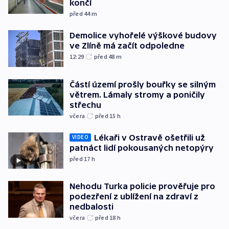
končí
před 44
m
Demolice vyhořelé výškové budovy
ve Zlíně má začít odpoledne
12:29
před 48
m
Částí území prošly bouřky se silným
větrem. Lámaly stromy a poničily
střechu
včera
před 15
h
Lékaři v Ostravě ošetřili už
VIDEO
patnáct lidí pokousaných netopýry
před 17
h
Nehodu Turka policie prověřuje pro
podezření z ublížení na zdraví z
nedbalosti
včera
před 18
h