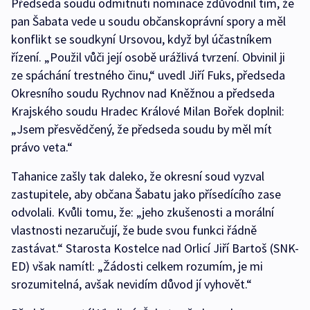
Předseda soudu odmítnutí nominace zdůvodnil tím, že
pan Šabata vede u soudu občanskoprávní spory a měl
konflikt se soudkyní Ursovou, když byl účastníkem
řízení. „Použil vůči její osobě urážlivá tvrzení. Obvinil ji
ze spáchání trestného činu,“ uvedl Jiří Fuks, předseda
Okresního soudu Rychnov nad Kněžnou a předseda
Krajského soudu Hradec Králové Milan Bořek doplnil:
„Jsem přesvědčený, že předseda soudu by měl mít
právo veta.“
Tahanice zašly tak daleko, že okresní soud vyzval
zastupitele, aby občana Šabatu jako přísedícího zase
odvolali. Kvůli tomu, že: „jeho zkušenosti a morální
vlastnosti nezaručují, že bude svou funkci řádně
zastávat.“ Starosta Kostelce nad Orlicí Jiří Bartoš (SNK-
ED) však namítl: „Žádosti celkem rozumím, je mi
srozumitelná, avšak nevidím důvod jí vyhovět.“