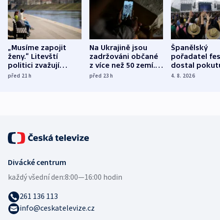
„Musíme zapojit
Na Ukrajině jsou
Španělský
ženy.“ Litevští
zadržováni občané
pořadatel fes
politici zvažují
z více než 50 zemí.
dostal pokut
dohodu o
Bojovali na straně
nekalé prakti
před 21
h
před 23
h
4. 8. 2026
demografii
Ruska
Divácké centrum
každý všední den:
8:00—16:00 hodin
261 136 113
info@ceskatelevize.cz