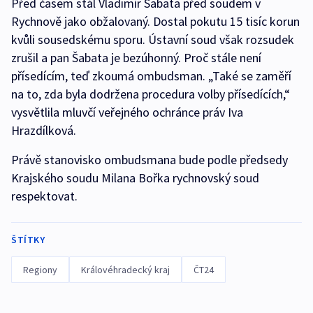
Před časem stál Vladimír Šabata před soudem v
Rychnově jako obžalovaný. Dostal pokutu 15 tisíc korun
kvůli sousedskému sporu. Ústavní soud však rozsudek
zrušil a pan Šabata je bezúhonný. Proč stále není
přísedícím, teď zkoumá ombudsman. „Také se zaměří
na to, zda byla dodržena procedura volby přísedících,“
vysvětlila mluvčí veřejného ochránce práv Iva
Hrazdílková.
Právě stanovisko ombudsmana bude podle předsedy
Krajského soudu Milana Bořka rychnovský soud
respektovat.
ŠTÍTKY
Regiony
Královéhradecký kraj
ČT24