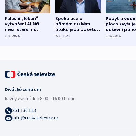
Falešní „lékaři“
Spekulace o
Pobyt u vodn
vytvoření AI šíří
přímém ruském
ploch zvyšuje
mezi staršími
útoku jsou pošetilé,
duševní poho
Poláky nebezpečné
míní estonský
ukázala
8. 8. 2026
7. 8. 2026
7. 8. 2026
zdravotní rady
bezpečnostní
mezinárodní 
expert
Divácké centrum
každý všední den:
8:00—16:00 hodin
261 136 113
info@ceskatelevize.cz