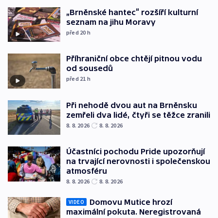
„Brněnské hantec“ rozšíří kulturní
seznam na jihu Moravy
před 20
h
Příhraniční obce chtějí pitnou vodu
od sousedů
před 21
h
Při nehodě dvou aut na Brněnsku
zemřeli dva lidé, čtyři se těžce zranili
8. 8. 2026
8. 8. 2026
Účastníci pochodu Pride upozorňují
na trvající nerovnosti i společenskou
atmosféru
8. 8. 2026
8. 8. 2026
Domovu Mutice hrozí
VIDEO
maximální pokuta. Neregistrovaná