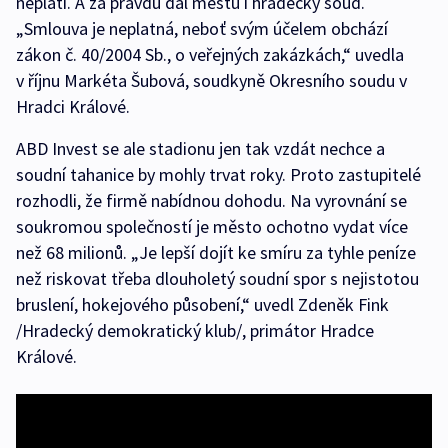
neplatí. A za pravdu dal městu i hradecký soud.
„Smlouva je neplatná, neboť svým účelem obchází
zákon č. 40/2004 Sb., o veřejných zakázkách,“ uvedla
v říjnu Markéta Šubová, soudkyně Okresního soudu v
Hradci Králové.
ABD Invest se ale stadionu jen tak vzdát nechce a
soudní tahanice by mohly trvat roky. Proto zastupitelé
rozhodli, že firmě nabídnou dohodu. Na vyrovnání se
soukromou společností je město ochotno vydat více
než 68 milionů. „Je lepší dojít ke smíru za tyhle peníze
než riskovat třeba dlouholetý soudní spor s nejistotou
bruslení, hokejového působení,“ uvedl Zdeněk Fink
/Hradecký demokratický klub/, primátor Hradce
Králové.