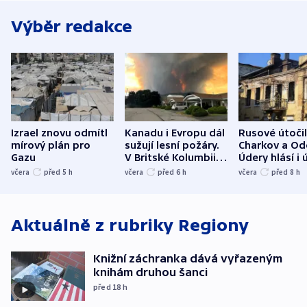
Výběr redakce
Izrael znovu odmítl
Kanadu i Evropu dál
Rusové útočil
mírový plán pro
sužují lesní požáry.
Charkov a Od
Gazu
V Britské Kolumbii
Údery hlásí i 
evakuovali tisíce lidí
Bělgorodu
včera
před 5
h
včera
před 6
h
včera
před 8
h
Aktuálně z rubriky
Regiony
Knižní záchranka dává vyřazeným
knihám druhou šanci
před 18
h