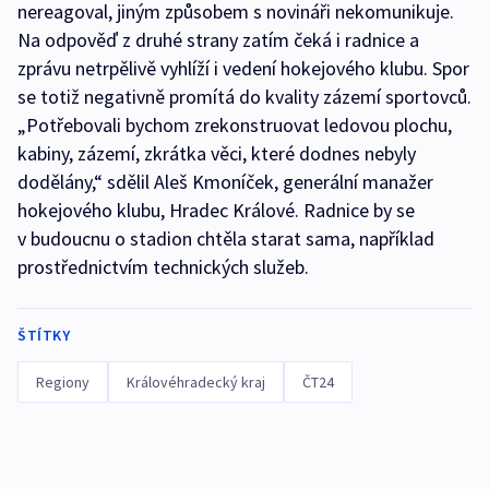
nereagoval, jiným způsobem s novináři nekomunikuje.
Na odpověď z druhé strany zatím čeká i radnice a
zprávu netrpělivě vyhlíží i vedení hokejového klubu. Spor
se totiž negativně promítá do kvality zázemí sportovců.
„Potřebovali bychom zrekonstruovat ledovou plochu,
kabiny, zázemí, zkrátka věci, které dodnes nebyly
dodělány,“ sdělil Aleš Kmoníček, generální manažer
hokejového klubu, Hradec Králové. Radnice by se
v budoucnu o stadion chtěla starat sama, například
prostřednictvím technických služeb.
ŠTÍTKY
Regiony
Královéhradecký kraj
ČT24