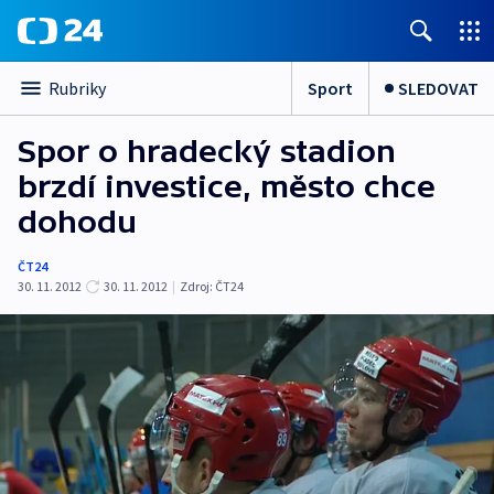
Sport
SLEDOVAT
Rubriky
Spor o hradecký stadion
brzdí investice, město chce
dohodu
ČT24
30. 11. 2012
30. 11. 2012
|
Zdroj:
ČT24