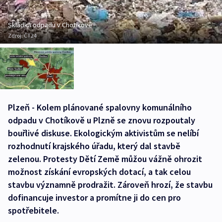
Skládka odpadu v Chotíkově
Zdroj:
ČT24
Plzeň - Kolem plánované spalovny komunálního
odpadu v Chotíkově u Plzně se znovu rozpoutaly
bouřlivé diskuse. Ekologickým aktivistům se nelíbí
rozhodnutí krajského úřadu, který dal stavbě
zelenou. Protesty Dětí Země můžou vážně ohrozit
možnost získání evropských dotací, a tak celou
stavbu významně prodražit. Zároveň hrozí, že stavbu
dofinancuje investor a promítne ji do cen pro
spotřebitele.