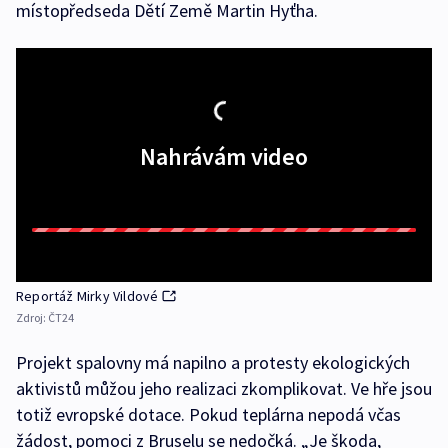
místopředseda Dětí Země Martin Hyťha.
Nahrávám video
Reportáž Mirky Vildové
Zdroj:
ČT24
Projekt spalovny má napilno a protesty ekologických
aktivistů můžou jeho realizaci zkomplikovat. Ve hře jsou
totiž evropské dotace. Pokud teplárna nepodá včas
žádost, pomoci z Bruselu se nedočká. „Je škoda,