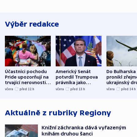
Výběr redakce
Účastníci pochodu
Americký Senát
Do Bulharska
Pride upozorňují na
potvrdil Trumpova
pronikl zřejm
trvající nerovnosti i
právníka jako
ukrajinský dr
společenskou
ministra
explodoval k
včera
před 12
h
včera
před 13
h
včera
před 14
h
atmosféru
spravedlnosti
od plynovod
Aktuálně z rubriky
Regiony
Knižní záchranka dává vyřazeným
knihám druhou šanci