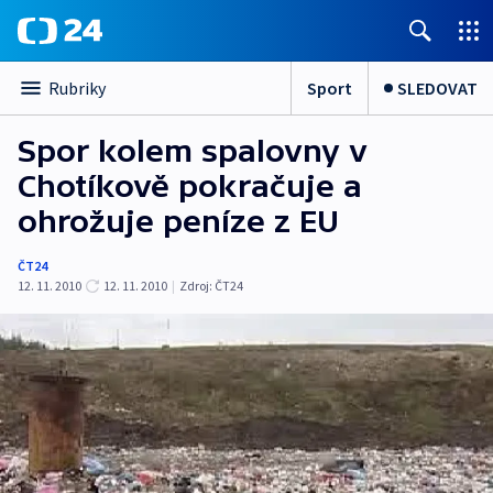
Sport
SLEDOVAT
Rubriky
Spor kolem spalovny v
Chotíkově pokračuje a
ohrožuje peníze z EU
ČT24
12. 11. 2010
12. 11. 2010
|
Zdroj:
ČT24