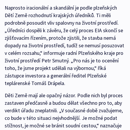
Naprosto iracionální a skandální je podle plzeňských
Dětí Země rozhodnutí krajských úředníků. Ti měli
podrobně posoudit vliv spalovny na životní prostředí.
„Úředníci dospěli k závěru, že celý proces EIA skončí se
zjišťovacím řízením, protože zjistili, že stavba nemá
dopady na životní prostředí, tudíž se nemusí posuzovat
v celém rozsahu,“ informuje radní Plzeňského kraje pro
životní prostředí Petr Smutný. „Pro nás je to ocenění
toho, že jsme projekt udělali na výbornou,“ říká
zástupce investora a generální ředitel Plzeňské
teplárenské Tomáš Drápela.
Děti Země mají ale opačný názor. Podle nich byl proces
zastaven předčasně a budou dělat všechno pro to, aby
verdikt úřadu zneplatnili. „V současné době zvažujeme,
co bude v této situaci nejvhodnější. Je možné podat
stížnost, je možné se bránit soudní cestou,“ naznačuje