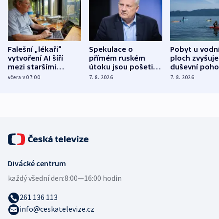
Falešní „lékaři“
Spekulace o
Pobyt u vodn
vytvoření AI šíří
přímém ruském
ploch zvyšuje
mezi staršími
útoku jsou pošetilé,
duševní poho
Poláky nebezpečné
míní estonský
ukázala
včera v 07:00
7. 8. 2026
7. 8. 2026
zdravotní rady
bezpečnostní
mezinárodní 
expert
Divácké centrum
každý všední den:
8:00—16:00 hodin
261 136 113
info@ceskatelevize.cz