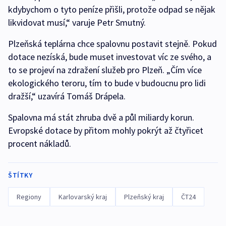
kdybychom o tyto peníze přišli, protože odpad se nějak
likvidovat musí,“ varuje Petr Smutný.
Plzeňská teplárna chce spalovnu postavit stejně. Pokud
dotace nezíská, bude muset investovat víc ze svého, a
to se projeví na zdražení služeb pro Plzeň. „Čím více
ekologického teroru, tím to bude v budoucnu pro lidi
dražší,“ uzavírá Tomáš Drápela.
Spalovna má stát zhruba dvě a půl miliardy korun.
Evropské dotace by přitom mohly pokrýt až čtyřicet
procent nákladů.
ŠTÍTKY
Regiony
Karlovarský kraj
Plzeňský kraj
ČT24