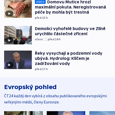
Domovu Mutice hrozí
VIDEO
maximální pokuta. Neregistrovaná
péče by mohla být trestná
před 13
h
Demolici vyhořelé budovy ve Zlíně
urychlilo částečné zřícení
včera
před 14
h
Řeky vysychají a podzemní vody
ubývá. Hydrolog: Klíčem je
zadržování vody
před 17
h
Evropský pohled
ČT24 každý den vybírá z obsahu publikovaného evropskými
veřejnými médii, členy Eurovize.