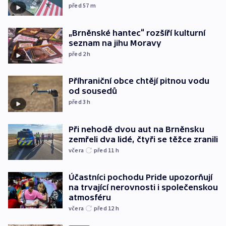
před 57
m
„Brněnské hantec“ rozšíří kulturní
seznam na jihu Moravy
před 2
h
Příhraniční obce chtějí pitnou vodu
od sousedů
před 3
h
Při nehodě dvou aut na Brněnsku
zemřeli dva lidé, čtyři se těžce zranili
včera
před 11
h
Účastníci pochodu Pride upozorňují
na trvající nerovnosti i společenskou
atmosféru
včera
před 12
h