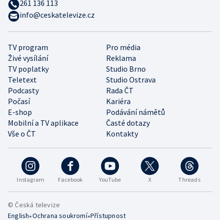
261 136 113
info@ceskatelevize.cz
TV program
Pro média
Živé vysílání
Reklama
TV poplatky
Studio Brno
Teletext
Studio Ostrava
Podcasty
Rada ČT
Počasí
Kariéra
E-shop
Podávání námětů
Mobilní a TV aplikace
Časté dotazy
Vše o ČT
Kontakty
Instagram
Facebook
YouTube
X
Threads
© Česká televize
•
•
English
Ochrana soukromí
Přístupnost