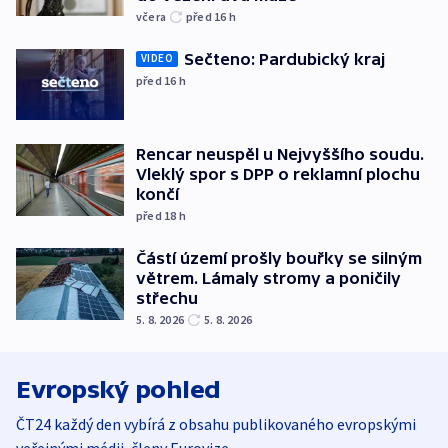
včera
před 16
h
Sečteno: Pardubický kraj
VIDEO
před 16
h
Rencar neuspěl u Nejvyššího soudu.
Vleklý spor s DPP o reklamní plochu
končí
před 18
h
Částí území prošly bouřky se silným
větrem. Lámaly stromy a poničily
střechu
5. 8. 2026
5. 8. 2026
Evropský pohled
ČT24 každý den vybírá z obsahu publikovaného evropskými