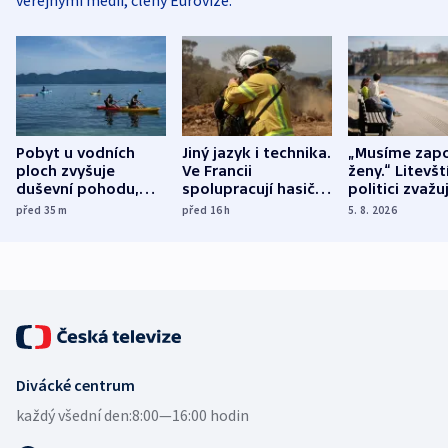
veřejnými médii, členy Eurovize.
Pobyt u vodních
Jiný jazyk i technika.
„Musíme zapo
ploch zvyšuje
Ve Francii
ženy.“ Litevšt
duševní pohodu,
spolupracují hasiči z
politici zvažuj
ukázala
různých zemí
dohodu o
před 35
m
před 16
h
5. 8. 2026
mezinárodní studie
demografii
Divácké centrum
každý všední den:
8:00—16:00 hodin