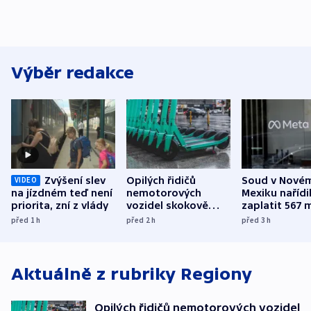
Výběr redakce
Zvýšení slev
Opilých řidičů
Soud v Nové
VIDEO
na jízdném teď není
nemotorových
Mexiku nařídi
priorita, zní z vlády
vozidel skokově
zaplatit 567 
přibylo, nejvíc ve
dolarů kvůli 
před 1
h
před 2
h
před 3
h
středních Čechách
způsobené d
Aktuálně z rubriky
Regiony
Opilých řidičů nemotorových vozidel