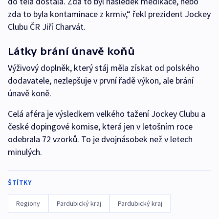
do těla dostala. Zda to byl následek medikace, nebo
zda to byla kontaminace z krmiv,“ řekl prezident Jockey
Clubu ČR Jiří Charvát.
Látky brání únavě koňů
Výživový doplněk, který stáj měla získat od polského
dodavatele, nezlepšuje v první řadě výkon, ale brání
únavě koně.
Celá aféra je výsledkem velkého tažení Jockey Clubu a
české dopingové komise, která jen v letošním roce
odebrala 72 vzorků. To je dvojnásobek než v letech
minulých.
ŠTÍTKY
Regiony
Pardubický kraj
Pardubický kraj