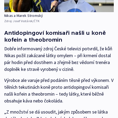
Nikas a Marek Stromský
Zdroj:
Josef Vostárek/ČTK
Antidopingoví komisaři našli u koně
kofein a theobromin
Dobře informovaný zdroj České televizi potvrdil, že kůň
Nikas požil zakázané látky omylem – při krmení dostal
pár hodin před dostihem a zřejmě bez vědomí trenéra
doplněk ke stravě vyrobený v cizině.
Výrobce ale varuje před podáním těsně před výkonem. V
tělních tekutinách koně proto antidopingoví komisaři
našli kofein a theobromin – tedy látky, které běžně
obsahuje káva nebo čokoláda.
„Z množství se dá usoudit, jakým způsobem se látka