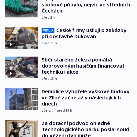
skokově přibylo, nejvíc ve středních
Čechách
před 2
h
České firmy usilují o zakázky
VIDEO
při dostavbě Dukovan
před 11
h
Sběr starého železa pomáhá
dobrovolným hasičům financovat
techniku i akce
před 13
h
Demolice vyhořelé výškové budovy
ve Zlíně začne až v následujících
dnech
včera
před 15
h
Za dotační podvod ohledně
Technologického parku poslal soud
do vězení dva muže