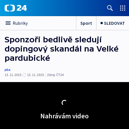
Sport
SLEDOVAT
Rubriky
Sponzoři bedlivě sledují
dopingový skandál na Velké
pardubické
pba
13. 11. 2015
13. 11. 2015
|
Zdroj:
ČT24
Nahrávám video