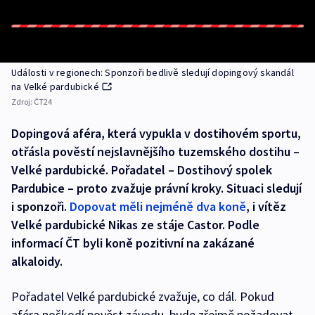
Události v regionech: Sponzoři bedlivě sledují dopingový skandál
na Velké pardubické
Zdroj:
ČT24
Dopingová aféra, která vypukla v dostihovém sportu,
otřásla pověstí nejslavnějšího tuzemského dostihu –
Velké pardubické. Pořadatel – Dostihový spolek
Pardubice – proto zvažuje právní kroky. Situaci sledují
i sponzoři.
Dopovat měli nejméně dva koně
, i vítěz
Velké pardubické Nikas ze stáje Castor. Podle
informací ČT byli koně pozitivní na zakázané
alkaloidy.
Pořadatel Velké pardubické zvažuje, co dál. Pokud
aféra poškodí pověst závodu, bude zřejmě požadovat