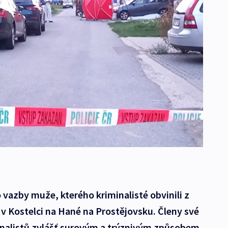
 vazby muže, kterého kriminalisté obvinili z
e v Kostelci na Hané na Prostějovsku. Členy své
minalistů zvlášť surovým a trýznivým způsobem