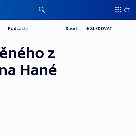
ČT
Podcasty
Sport
SLEDOVAT
něného z
i na Hané