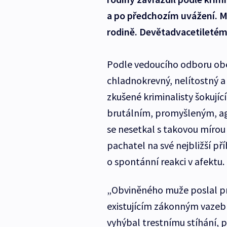
a po předchozím uvážení. M
rodině. Devětadvacetiletém
Podle vedoucího odboru obec
chladnokrevný, nelítostný a 
zkušené kriminalisty šokující
brutálním, promyšleným, ag
se nesetkal s takovou mírou ls
pachatel na své nejbližší pří
o spontánní reakci v afektu.
„Obviněného muže poslal pro
existujícím zákonným vazeb
vyhýbal trestnímu stíhání, 