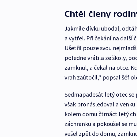
Chtěl členy rodin
Jakmile dívku ubodal, odtáhl
a vytřel. Při čekání na další 
Ušetřil pouze svou nejmladš
poledne vrátila ze školy, pod
zamknul, a čekal na otce. Kd
vrah zaútočil,“ popsal šéf o
Sedmapadesátiletý otec se p
však pronásledoval a venku
kolem domu čtrnáctiletý chla
záchranku a pokoušel se mu
vešel zpět do domu, zamknul 