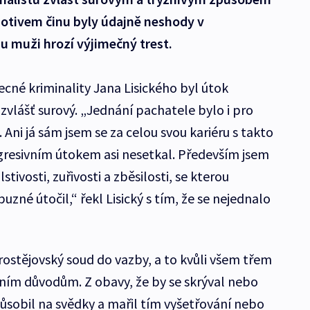
otivem činu byly údajně neshody v
u muži hrozí výjimečný trest.
né kriminality Jana Lisického byl útok
zvlášť surový. „Jednání pachatele bylo i pro
. Ani já sám jsem se za celou svou kariéru s takto
resivním útokem asi nesetkal. Především jsem
tivosti, zuřivosti a zběsilosti, se kterou
buzné útočil,“ řekl Lisický s tím, že se nejednalo
stějovský soud do vazby, a to kvůli všem třem
ním důvodům. Z obavy, že by se skrýval nebo
působil na svědky a mařil tím vyšetřování nebo