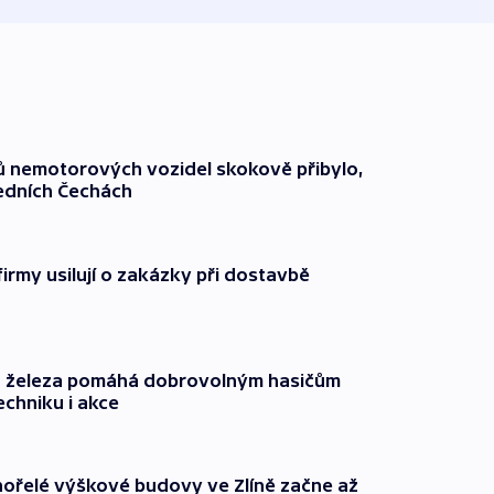
čů nemotorových vozidel skokově přibylo,
ředních Čechách
firmy usilují o zakázky při dostavbě
o železa pomáhá dobrovolným hasičům
echniku i akce
ořelé výškové budovy ve Zlíně začne až