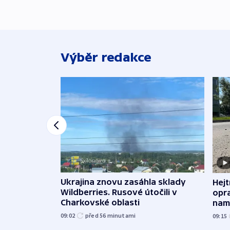
Výběr redakce
Ukrajina znovu zasáhla sklady
Hejt
Wildberries. Rusové útočili v
opra
Charkovské oblasti
namí
09:02
před 56
minutami
09:15