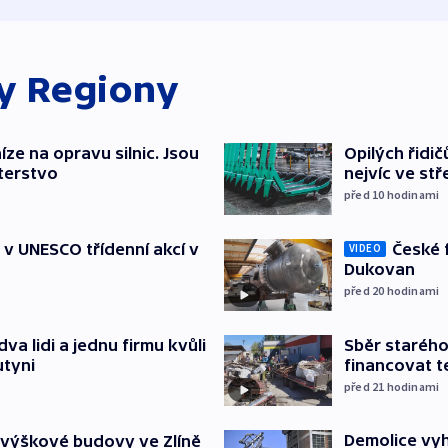
ky
Regiony
íze na opravu silnic. Jsou
Opilých řidi
terstvo
nejvíc ve st
před 10
hodinami
České 
t v UNESCO třídenní akcí v
VIDEO
Dukovan
před 20
hodinami
Sběr staréh
va lidi a jednu firmu kvůli
financovat t
utyni
před 21
hodinami
Demolice vyh
 výškové budovy ve Zlíně