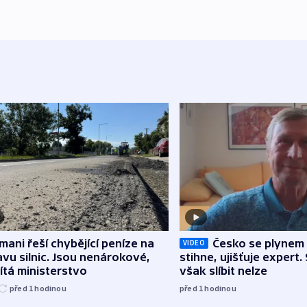
mani řeší chybějící peníze na
Česko se plynem 
VIDEO
vu silnic. Jsou nenárokové,
stihne, ujišťuje expert.
tá ministerstvo
však slíbit nelze
před 1
hodinou
před 1
hodinou