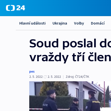
Hlavní události
Ukrajina
Volby
Domácí
Soud poslal d
vraždy tří čle
pes
2. 5. 2022
2. 5. 2022
|
Zdroj:
ČT24/ČTK