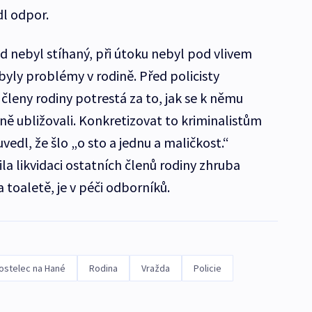
dl odpor.
d nebyl stíhaný, při útoku nebyl pod vlivem
byly problémy v rodině. Před policisty
 členy rodiny potrestá za to, jak se k němu
ně ubližovali. Konkretizovat to kriminalistům
vedl, že šlo „o sto a jednu a maličkost.“
ila likvidaci ostatních členů rodiny zhruba
toaletě, je v péči odborníků.
ostelec na Hané
Rodina
Vražda
Policie