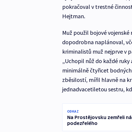
pokračoval v trestné činnosti
Hejtman.
Muž použil bojové vojenské n
dopodrobna naplánoval, vč
kriminalistů muž nejprve v p
„Uchopil nůž do každé ruky a
minimálně čtyřicet bodných 
zběsilostí, mířil hlavně na kr
jednadvacetiletou sestru, kd
ODKAZ
Na Prostějovsku zemřeli nási
podezřelého