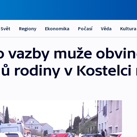
Svět
Regiony
Ekonomika
Počasí
Věda
Kultura
o vazby muže obvi
nů rodiny v Kostelc