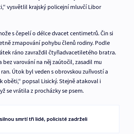
,“ vysvětlil krajský policejní mluvčí Libor
ože s čepelí o délce dvacet centimetrů. Čin si
etně zmapování pohybu členů rodiny. Podle
átek ráno zavraždil čtyřiadvacetiletého bratra.
 bez varování na něj zaútočil, zasadil mu
ran. Útok byl veden s obrovskou zuřivostí a
k oběti,“ popsal Lisický. Stejně atakoval i
yž se vrátila z procházky se psem.
lnou smrtí tři lidé, policisté zadrželi