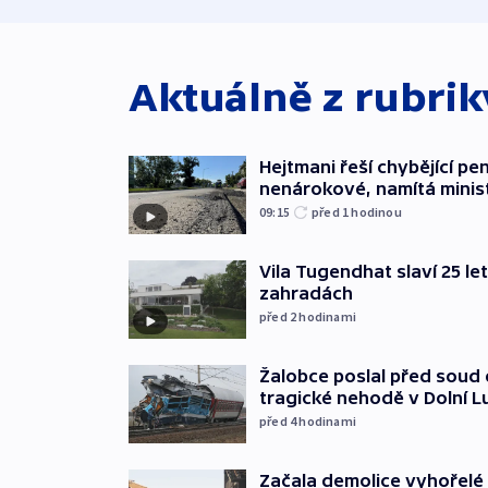
Aktuálně z rubri
Hejtmani řeší chybějící pen
nenárokové, namítá minis
09:15
před 1
hodinou
Vila Tugendhat slaví 25 le
zahradách
před 2
hodinami
Žalobce poslal před soud d
tragické nehodě v Dolní L
před 4
hodinami
Začala demolice vyhořelé