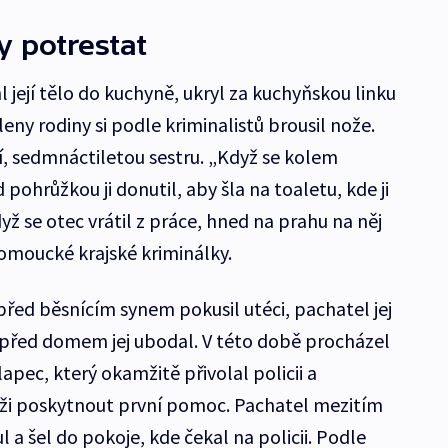
y potrestat
 její tělo do kuchyně, ukryl za kuchyňskou linku
členy rodiny si podle kriminalistů brousil nože.
í, sedmnáctiletou sestru. „Když se kolem
 pohrůžkou ji donutil, aby šla na toaletu, kde ji
yž se otec vrátil z práce, hned na prahu na něj
lomoucké krajské kriminálky.
řed běsnícím synem pokusil utéci, pachatel jej
 před domem jej ubodal. V této době procházel
pec, který okamžitě přivolal policii a
ži poskytnout první pomoc. Pachatel mezitím
a šel do pokoje, kde čekal na policii. Podle