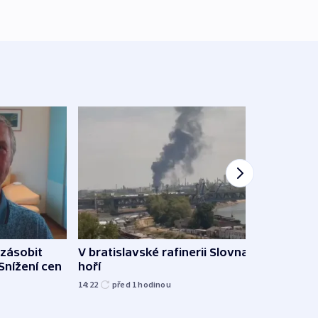
zásobit
V bratislavské rafinerii Slovnaft
Slove
 Snížení cen
hoří
tvrdí
14:22
před 1
hodinou
12:27