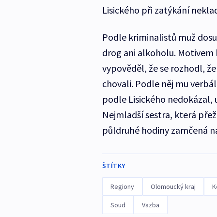
Lisického při zatýkání nekla
Podle kriminalistů muž dosu
drog ani alkoholu. Motivem 
vypověděl, že se rozhodl, že
chovali. Podle něj mu verbál
podle Lisického nedokázal, u
Nejmladší sestra, která přež
půldruhé hodiny zamčená na 
ŠTÍTKY
Regiony
Olomoucký kraj
K
Soud
Vazba