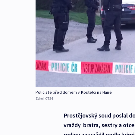
Policisté před domem v Kostelci na Hané
Zdroj:
ČT24
Prostějovský soud poslal do
vraždy bratra, sestry a otc
rodiny zavraždil podle kri