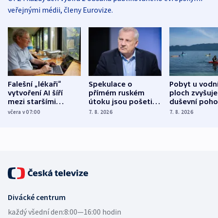
veřejnými médii, členy Eurovize.
Falešní „lékaři“
Spekulace o
Pobyt u vodn
vytvoření AI šíří
přímém ruském
ploch zvyšuje
mezi staršími
útoku jsou pošetilé,
duševní poho
Poláky nebezpečné
míní estonský
ukázala
včera v 07:00
7. 8. 2026
7. 8. 2026
zdravotní rady
bezpečnostní
mezinárodní 
expert
Divácké centrum
každý všední den:
8:00—16:00 hodin