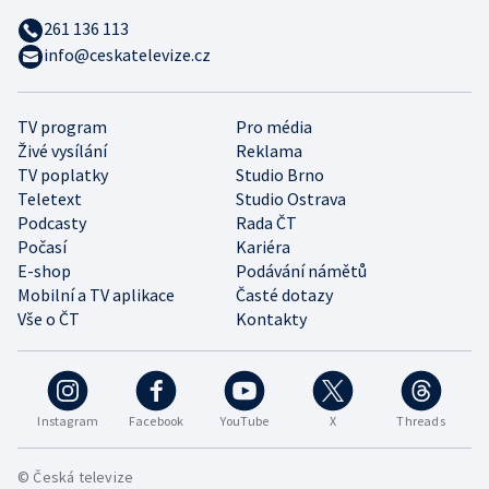
261 136 113
info@ceskatelevize.cz
TV program
Pro média
Živé vysílání
Reklama
TV poplatky
Studio Brno
Teletext
Studio Ostrava
Podcasty
Rada ČT
Počasí
Kariéra
E-shop
Podávání námětů
Mobilní a TV aplikace
Časté dotazy
Vše o ČT
Kontakty
Instagram
Facebook
YouTube
X
Threads
© Česká televize