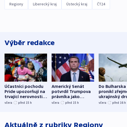
Regiony
Liberecký kraj
Ústecký kraj
ČT24
Výběr redakce
Účastníci pochodu
Americký Senát
Do Bulharska
Pride upozorňují na
potvrdil Trumpova
pronikl zřejm
trvající nerovnosti i
právníka jako
ukrajinský dr
společenskou
ministra
explodoval k
včera
před 15
h
včera
před 15
h
včera
před 16
h
atmosféru
spravedlnosti
od plynovod
Aktuálně z rubriky
Regiony