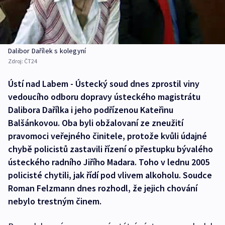
Dalibor Dařílek s kolegyní
Zdroj:
ČT24
Ústí nad Labem - Ústecký soud dnes zprostil viny
vedoucího odboru dopravy ústeckého magistrátu
Dalibora Dařílka i jeho podřízenou Kateřinu
Balšánkovou. Oba byli obžalovaní ze zneužití
pravomoci veřejného činitele, protože kvůli údajné
chybě policistů zastavili řízení o přestupku bývalého
ústeckého radního Jiřího Madara. Toho v lednu 2005
policisté chytili, jak řídí pod vlivem alkoholu. Soudce
Roman Felzmann dnes rozhodl, že jejich chování
nebylo trestným činem.