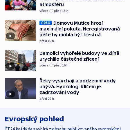
atmosféru
včera
před 15
h
Domovu Mutice hrozí
VIDEO
maximální pokuta. Neregistrovaná
péče by mohla být trestná
před 16
h
Demolici vyhořelé budovy ve Zlíně
urychlilo částečné zřícení
včera
před 16
h
Řeky vysychají a podzemní vody
ubývá. Hydrolog: Klíčem je
zadržování vody
před 20
h
Evropský pohled
ČT24 každý den vybírá z obsahu publikovaného evropskými