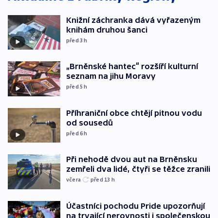
Knižní záchranka dává vyřazeným
knihám druhou šanci
před 3
h
„Brněnské hantec“ rozšíří kulturní
seznam na jihu Moravy
před 5
h
Příhraniční obce chtějí pitnou vodu
od sousedů
před 6
h
Při nehodě dvou aut na Brněnsku
zemřeli dva lidé, čtyři se těžce zranili
včera
před 13
h
Účastníci pochodu Pride upozorňují
na trvající nerovnosti i společenskou