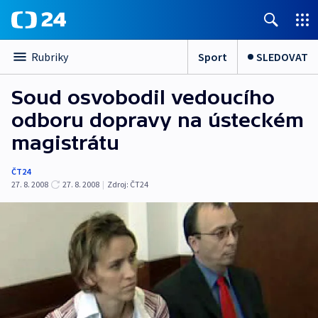
Sport
SLEDOVAT
Rubriky
Soud osvobodil vedoucího
odboru dopravy na ústeckém
magistrátu
ČT24
27. 8. 2008
27. 8. 2008
|
Zdroj:
ČT24