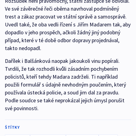
Rozsudek není pravomocný, státní zástupce se odvolal.
Ve své závěrečné řeči oběma navrhoval podmíněný
trest a zákaz pracovat ve státní správě a samosprávě.
Uvedl také, že oba vedli řízení s Jiřím Madarem tak, aby
dopadlo v jeho prospěch, ačkoli žádný jiný podobný
případ, které v té době odbor dopravy projednával,
takto nedopadl.
Dařílek i Balšánková naopak jakoukoli vinu popírali.
Tvrdili, že tak rozhodli kvůli zásadním pochybením
policistů, kteří tehdy Madara zadrželi. Ti například
použili formulář s údajně nevhodným poučením, který
používala ústecká policie, a soud jim dal za pravdu.
Podle soudce se také neprokázal jejich úmysl porušit
své povinnosti.
ŠTÍTKY