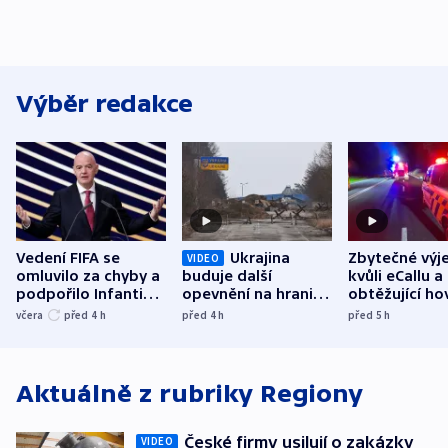
Výběr redakce
Vedení FIFA se
Ukrajina
Zbytečné výj
VIDEO
omluvilo za chyby a
buduje další
kvůli eCallu a
podpořilo Infantina.
opevnění na hranici
obtěžující ho
UEFA trvá na
s Běloruskem
zdržují záchr
včera
před 4
h
před 4
h
před 5
h
bojkotu
Aktuálně z rubriky
Regiony
České firmy usilují o zakázky
VIDEO