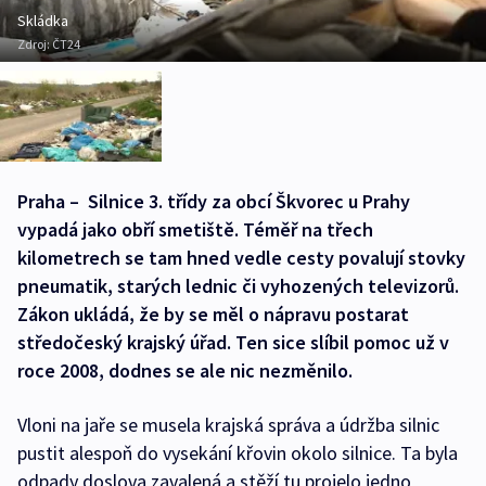
Skládka
Zdroj:
ČT24
Praha – Silnice 3. třídy za obcí Škvorec u Prahy
vypadá jako obří smetiště. Téměř na třech
kilometrech se tam hned vedle cesty povalují stovky
pneumatik, starých lednic či vyhozených televizorů.
Zákon ukládá, že by se měl o nápravu postarat
středočeský krajský úřad. Ten sice slíbil pomoc už v
roce 2008, dodnes se ale nic nezměnilo.
Vloni na jaře se musela krajská správa a údržba silnic
pustit alespoň do vysekání křovin okolo silnice. Ta byla
odpady doslova zavalená a stěží tu projelo jedno