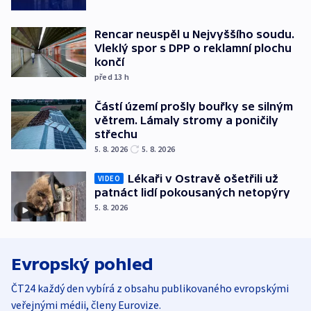
Rencar neuspěl u Nejvyššího soudu.
Vleklý spor s DPP o reklamní plochu
končí
před 13
h
Částí území prošly bouřky se silným
větrem. Lámaly stromy a poničily
střechu
5. 8. 2026
5. 8. 2026
Lékaři v Ostravě ošetřili už
VIDEO
patnáct lidí pokousaných netopýry
5. 8. 2026
Evropský pohled
ČT24 každý den vybírá z obsahu publikovaného evropskými
veřejnými médii, členy Eurovize.