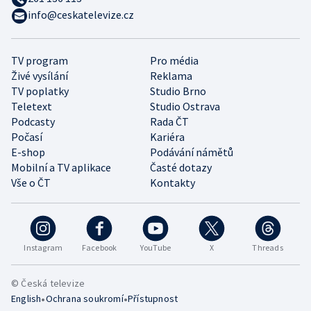
info@ceskatelevize.cz
TV program
Pro média
Živé vysílání
Reklama
TV poplatky
Studio Brno
Teletext
Studio Ostrava
Podcasty
Rada ČT
Počasí
Kariéra
E-shop
Podávání námětů
Mobilní a TV aplikace
Časté dotazy
Vše o ČT
Kontakty
Instagram
Facebook
YouTube
X
Threads
© Česká televize
•
•
English
Ochrana soukromí
Přístupnost