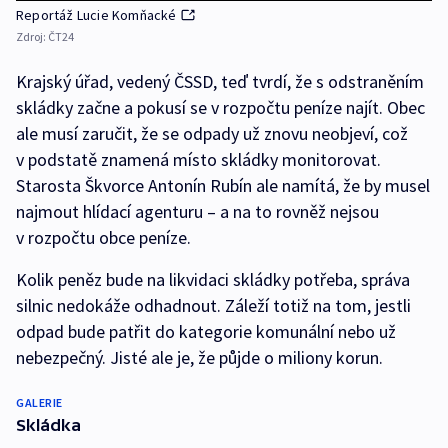
Reportáž Lucie Komňacké
Zdroj:
ČT24
Krajský úřad, vedený ČSSD, teď tvrdí, že s odstraněním
skládky začne a pokusí se v rozpočtu peníze najít. Obec
ale musí zaručit, že se odpady už znovu neobjeví, což
v podstatě znamená místo skládky monitorovat.
Starosta Škvorce Antonín Rubín ale namítá, že by musel
najmout hlídací agenturu – a na to rovněž nejsou
v rozpočtu obce peníze.
Kolik peněz bude na likvidaci skládky potřeba, správa
silnic nedokáže odhadnout. Záleží totiž na tom, jestli
odpad bude patřit do kategorie komunální nebo už
nebezpečný. Jisté ale je, že půjde o miliony korun.
GALERIE
Skládka