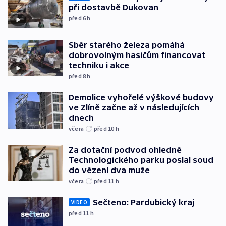
při dostavbě Dukovan
před 6
h
Sběr starého železa pomáhá
dobrovolným hasičům financovat
techniku i akce
před 8
h
Demolice vyhořelé výškové budovy
ve Zlíně začne až v následujících
dnech
včera
před 10
h
Za dotační podvod ohledně
Technologického parku poslal soud
do vězení dva muže
včera
před 11
h
Sečteno: Pardubický kraj
VIDEO
před 11
h