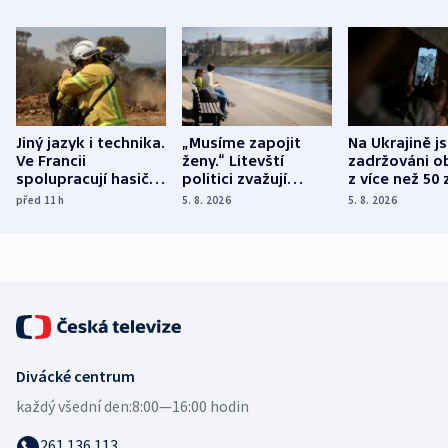
Jiný jazyk i technika.
„Musíme zapojit
Na Ukrajině j
Ve Francii
ženy.“ Litevští
zadržováni o
spolupracují hasiči z
politici zvažují
z více než 50 
různých zemí
dohodu o
Bojovali na s
před 11
h
5. 8. 2026
5. 8. 2026
demografii
Ruska
Divácké centrum
každý všední den:
8:00—16:00 hodin
261 136 113